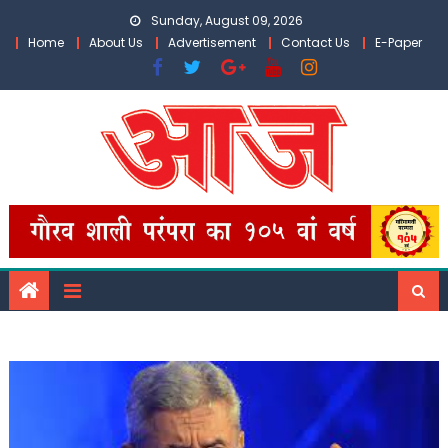
Skip
Sunday, August 09, 2026
to
Home
About Us
Advertisement
Contact Us
E-Paper
content