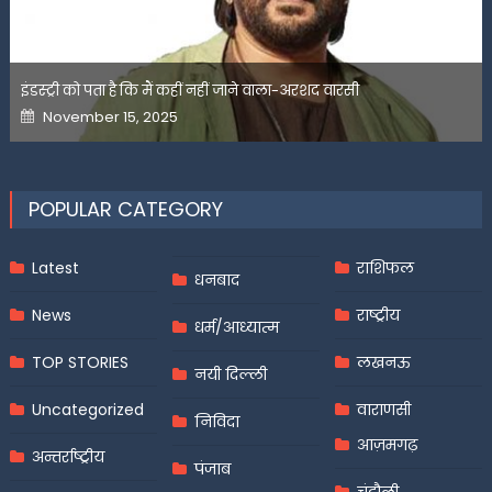
इंडस्ट्री को पता है कि मैं कहीं नहीं जाने वाला-अरशद वारसी
Posted
November 15, 2025
on
POPULAR CATEGORY
Latest
राशिफल
धनबाद
News
राष्ट्रीय
धर्म/आध्यात्म
TOP STORIES
लखनऊ
नयी दिल्ली
Uncategorized
वाराणसी
निविदा
आज़मगढ़
अन्तर्राष्ट्रीय
पंजाब