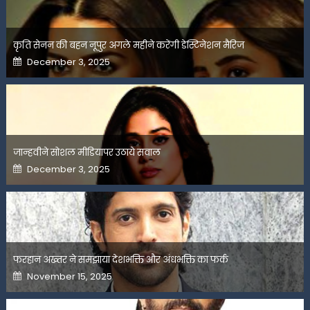
कृति सेनन की बहन नूपुर अगले महीने करेंगी डेस्टिनेशन मैरिज
Posted
December 3, 2025
on
जान्हवीने सोशल मीडियापर उठाये सवाल
Posted
December 3, 2025
on
फरहान अख्तर ने समझाया देशभक्ति और अंधभक्ति का फर्क
Posted
November 15, 2025
on