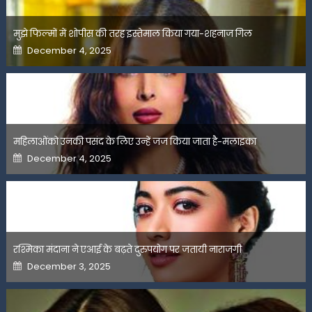
मुझे फिल्मों में शोपीस की तरह इस्तेमाल किया गया-शहनाज गिल
Posted
December 4, 2025
on
महिलाओंको उनकी पसंद के लिए उन्हें जज किया जाता है-मलाइका
Posted
December 4, 2025
on
रश्मिका मंदाना ने एआई के बढ़ते दुरुपयोग पर जतायी नाराजगी
Posted
December 3, 2025
on