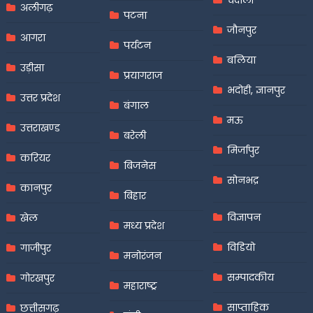
चंदौली
अलीगढ़
पटना
जौनपुर
आगरा
पर्यटन
बलिया
उड़ीसा
प्रयागराज
भदोही, ज्ञानपुर
उत्तर प्रदेश
बंगाल
मऊ
उत्तराखण्ड
बरेली
मिर्जापुर
करियर
बिजनेस
सोनभद्र
कानपुर
बिहार
विज्ञापन
खेल
मध्य प्रदेश
विडियो
गाजीपुर
मनोरंजन
सम्पादकीय
गोरखपुर
महाराष्ट्र
साप्ताहिक
छत्तीसगढ़