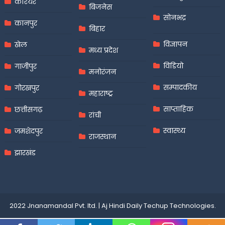
करियर
बिजनेस
सोनभद्र
कानपुर
बिहार
विज्ञापन
खेल
मध्य प्रदेश
विडियो
गाजीपुर
मनोरंजन
सम्पादकीय
गोरखपुर
महाराष्ट्र
साप्ताहिक
छत्तीसगढ़
रांची
स्वास्थ्य
जमशेदपुर
राजस्थान
झारखंड
2022 Jnanamandal Pvt. ltd.
|
Aj Hindi Daily
Techup Technologies
.