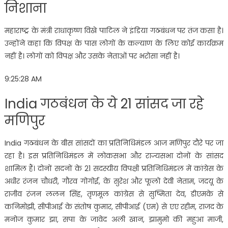
निशाना
महाराष्ट्र के मंत्री राधाकृष्ण विखे पाटिल ने इंडिया गठबंधन पर तंज कसा है।
उन्होंने कहा कि विपक्ष के पास लोगों के कल्याण के लिए कोई कार्यक्रम
नहीं है। लोगों को विपक्ष और उसके नेताओं पर भरोसा नहीं है।
9:25:28 AM
India गठबंधन के ये 21 सांसद जा रहे
मणिपुर
India गठबंधन के बीस सांसदों का प्रतिनिधिमंडल आज मणिपुर दौरे पर जा
रहा है। इस प्रतिनिधिमंडल में लोकसभा और राज्यसभा दोनों के सांसद
शामिल हैं। दोनों सदनों के 21 सदस्यीय विपक्षी प्रतिनिधिमंडल में कांग्रेस के
अधीर रंजन चौधरी, गौरव गोगोई, के सुरेश और फूलो देवी नेताम, जदयू के
राजीव रंजन ललन सिंह, तृणमूल कांग्रेस से सुष्मिता देव, डीएमके से
कनिमोझी, सीपीआई के संतोष कुमार, सीपीआई (एम) से एए रहीम, राजद के
मनोज कुमार झा, सपा के जावेद अली खान, झामुमो की महुआ माजी,