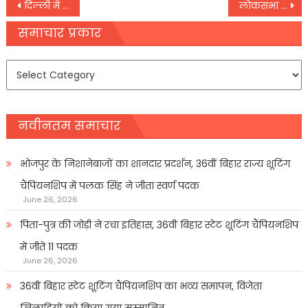
Post
दिल्ली में रिश्तों का कत्लशादी से इनकार पर मिली मौत भाई ने सिर पर लोहे की रॉड मार कर दी हत्या
लोकसभा चुनाव: BJP ने कसी कमर जेपी नड्डा ने बनाई अपनी नई टीम; रमन सिंह-वसुंधरा राजे बने उपाध्यक्ष
navigation
समाचार प्रकार
समाचार
प्रकार
नवीनतम समाचार
भोजपुर के निशानेबाजों का शानदार प्रदर्शन, 36वीं बिहार राज्य शूटिंग
चैंपियनशिप में पलक सिंह ने जीता स्वर्ण पदक
June 26, 2026
पिता-पुत्र की जोड़ी ने रचा इतिहास, 36वीं बिहार स्टेट शूटिंग चैंपियनशिप
में जीते 11 पदक
June 26, 2026
36वीं बिहार स्टेट शूटिंग चैंपियनशिप का भव्य समापन, विजेता