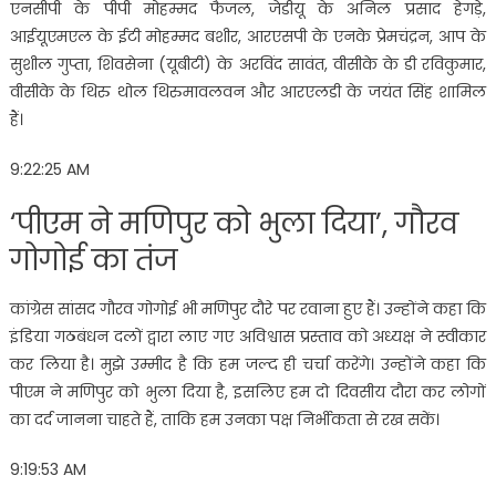
एनसीपी के पीपी मोहम्मद फैजल, जेडीयू के अनिल प्रसाद हेगड़े,
आईयूएमएल के ईटी मोहम्मद बशीर, आरएसपी के एनके प्रेमचंद्रन, आप के
सुशील गुप्ता, शिवसेना (यूबीटी) के अरविंद सावंत, वीसीके के डी रविकुमार,
वीसीके के थिरु थोल थिरुमावलवन और आरएलडी के जयंत सिंह शामिल
हैं।
9:22:25 AM
‘पीएम ने मणिपुर को भुला दिया’, गौरव
गोगोई का तंज
कांग्रेस सांसद गौरव गोगोई भी मणिपुर दौरे पर रवाना हुए हैं। उन्होंने कहा कि
इंडिया गठबंधन दलों द्वारा लाए गए अविश्वास प्रस्ताव को अध्यक्ष ने स्वीकार
कर लिया है। मुझे उम्मीद है कि हम जल्द ही चर्चा करेंगे। उन्होंने कहा कि
पीएम ने मणिपुर को भुला दिया है, इसलिए हम दो दिवसीय दौरा कर लोगों
का दर्द जानना चाहते हैं, ताकि हम उनका पक्ष निर्भीकता से रख सकें।
9:19:53 AM