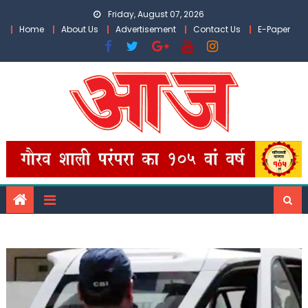
Skip
Friday, August 07, 2026
to
Home
About Us
Advertisement
Contact Us
E-Paper
content