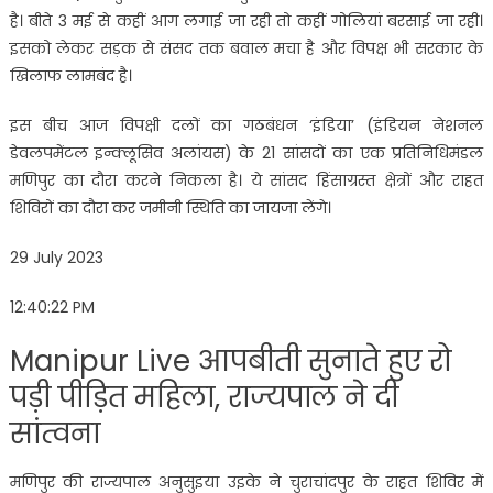
है। बीते 3 मई से कहीं आग लगाई जा रही तो कहीं गोलियां बरसाई जा रही।
इसको लेकर सड़क से संसद तक बवाल मचा है और विपक्ष भी सरकार के
खिलाफ लामबंद है।
इस बीच आज विपक्षी दलों का गठबंधन ‘इंडिया’ (इंडियन नेशनल
डेवलपमेंटल इन्क्लूसिव अलांयस) के 21 सांसदों का एक प्रतिनिधिमंडल
मणिपुर का दौरा करने निकला है। ये सांसद हिंसाग्रस्त क्षेत्रों और राहत
शिविरों का दौरा कर जमीनी स्थिति का जायजा लेंगे।
29 July 2023
12:40:22 PM
Manipur Live आपबीती सुनाते हुए रो
पड़ी पीड़ित महिला, राज्यपाल ने दी
सांत्वना
मणिपुर की राज्यपाल अनुसुइया उइके ने चुराचांदपुर के राहत शिविर में