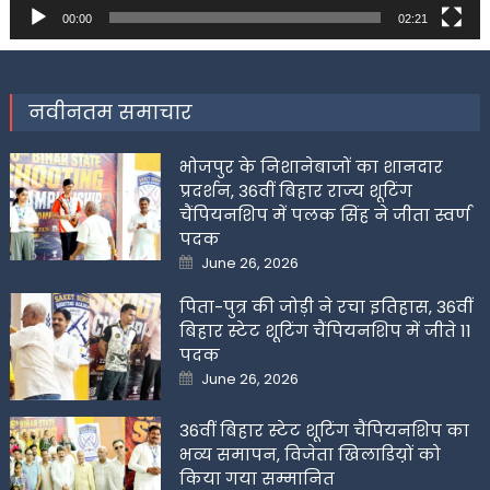
00:00
02:21
नवीनतम समाचार
भोजपुर के निशानेबाजों का शानदार
प्रदर्शन, 36वीं बिहार राज्य शूटिंग
चैंपियनशिप में पलक सिंह ने जीता स्वर्ण
पदक
Posted
June 26, 2026
on
पिता-पुत्र की जोड़ी ने रचा इतिहास, 36वीं
बिहार स्टेट शूटिंग चैंपियनशिप में जीते 11
पदक
Posted
June 26, 2026
on
36वीं बिहार स्टेट शूटिंग चैंपियनशिप का
भव्य समापन, विजेता खिलाडिय़ों को
किया गया सम्मानित