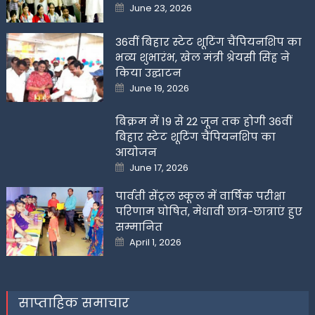
Posted
June 23, 2026
on
36वीं बिहार स्टेट शूटिंग चैंपियनशिप का
भव्य शुभारंभ, खेल मंत्री श्रेयसी सिंह ने
किया उद्घाटन
Posted
June 19, 2026
on
बिक्रम में 19 से 22 जून तक होगी 36वीं
बिहार स्टेट शूटिंग चैंपियनशिप का
आयोजन
Posted
June 17, 2026
on
पार्वती सेंट्रल स्कूल में वार्षिक परीक्षा
परिणाम घोषित, मेधावी छात्र-छात्राएं हुए
सम्मानित
Posted
April 1, 2026
on
साप्ताहिक समाचार