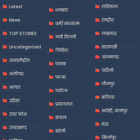
Latest
राशिफल
धनबाद
News
राष्ट्रीय
धर्म/आध्यात्म
TOP STORIES
लखनऊ
नयी दिल्ली
Uncategorized
वाराणसी
निविदा
आज़मगढ़
अन्तर्राष्ट्रीय
पंजाब
चंदौली
अलीगढ़
पटना
जौनपुर
आगरा
पर्यटन
बलिया
उड़ीसा
प्रयागराज
भदोही, ज्ञानपुर
उत्तर प्रदेश
बंगाल
मऊ
उत्तराखण्ड
बरेली
मिर्जापुर