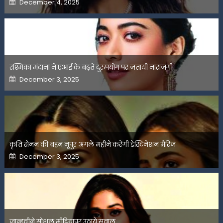
December 4, 2025
on
रश्मिका मंदाना ने एआई के बढ़ते दुरुपयोग पर जतायी नाराजगी
Posted
December 3, 2025
on
कृति सेनन की बहन नूपुर अगले महीने करेंगी डेस्टिनेशन मैरिज
Posted
December 3, 2025
on
जान्हवीने सोशल मीडियापर उठाये सवाल