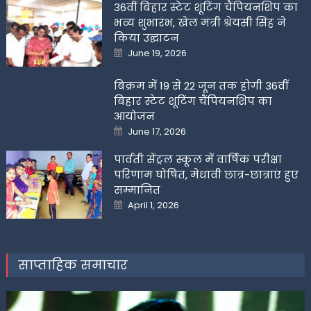
36वीं बिहार स्टेट शूटिंग चैंपियनशिप का
भव्य शुभारंभ, खेल मंत्री श्रेयसी सिंह ने
किया उद्घाटन
Posted
June 19, 2026
on
बिक्रम में 19 से 22 जून तक होगी 36वीं
बिहार स्टेट शूटिंग चैंपियनशिप का
आयोजन
Posted
June 17, 2026
on
पार्वती सेंट्रल स्कूल में वार्षिक परीक्षा
परिणाम घोषित, मेधावी छात्र-छात्राएं हुए
सम्मानित
Posted
April 1, 2026
on
साप्ताहिक समाचार