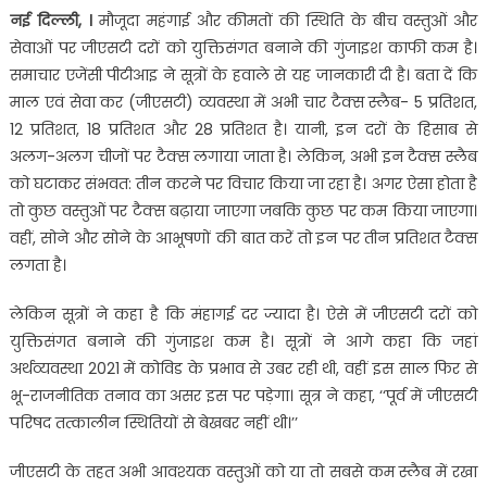
नई दिल्ली, ।
मौजूदा महंगाई और कीमतों की स्थिति के बीच वस्तुओं और
सेवाओं पर जीएसटी दरों को युक्तिसंगत बनाने की गुंजाइश काफी कम है।
समाचार एजेंसी पीटीआइ ने सूत्रों के हवाले से यह जानकारी दी है। बता दें कि
माल एवं सेवा कर (जीएसटी) व्यवस्था में अभी चार टैक्स स्लैब- 5 प्रतिशत,
12 प्रतिशत, 18 प्रतिशत और 28 प्रतिशत है। यानी, इन दरों के हिसाब से
अलग-अलग चीजों पर टैक्स लगाया जाता है। लेकिन, अभी इन टैक्स स्लैब
को घटाकर संभवत: तीन करने पर विचार किया जा रहा है। अगर ऐसा होता है
तो कुछ वस्तुओं पर टैक्स बढ़ाया जाएगा जबकि कुछ पर कम किया जाएगा।
वहीं, सोने और सोने के आभूषणों की बात करें तो इन पर तीन प्रतिशत टैक्स
लगता है।
लेकिन सूत्रों ने कहा है कि मंहागई दर ज्यादा है। ऐसे में जीएसटी दरों को
युक्तिसंगत बनाने की गुंजाइश कम है। सूत्रों ने आगे कहा कि जहां
अर्थव्यवस्था 2021 में कोविड के प्रभाव से उबर रही थी, वहीं इस साल फिर से
भू-राजनीतिक तनाव का असर इस पर पड़ेगा। सूत्र ने कहा, ‘‘पूर्व में जीएसटी
परिषद तत्कालीन स्थितियों से बेखबर नहीं थी।’’
जीएसटी के तहत अभी आवश्यक वस्तुओं को या तो सबसे कम स्लैब में रखा