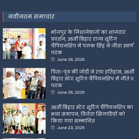
नवीनतम समाचार
भोजपुर के निशानेबाजों का शानदार
प्रदर्शन, 36वीं बिहार राज्य शूटिंग
चैंपियनशिप में पलक सिंह ने जीता स्वर्ण
पदक
Posted
June 26, 2026
on
पिता-पुत्र की जोड़ी ने रचा इतिहास, 36वीं
बिहार स्टेट शूटिंग चैंपियनशिप में जीते 11
पदक
Posted
June 26, 2026
on
36वीं बिहार स्टेट शूटिंग चैंपियनशिप का
भव्य समापन, विजेता खिलाडिय़ों को
किया गया सम्मानित
Posted
June 23, 2026
on