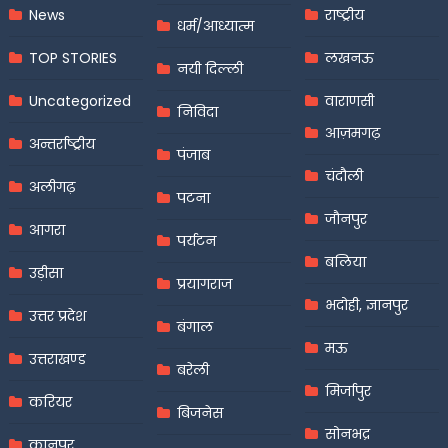
News
राष्ट्रीय
धर्म/आध्यात्म
TOP STORIES
लखनऊ
नयी दिल्ली
Uncategorized
वाराणसी
निविदा
आज़मगढ़
अन्तर्राष्ट्रीय
पंजाब
चंदौली
अलीगढ़
पटना
जौनपुर
आगरा
पर्यटन
बलिया
उड़ीसा
प्रयागराज
भदोही, ज्ञानपुर
उत्तर प्रदेश
बंगाल
मऊ
उत्तराखण्ड
बरेली
मिर्जापुर
करियर
बिजनेस
सोनभद्र
कानपुर