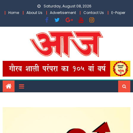
Skip
Saturday, August 08, 2026
to
Home
About Us
Advertisement
Contact Us
E-Paper
content