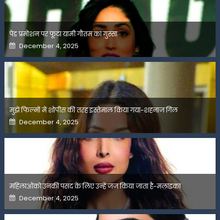
पेड प्रमोशन पर फूटा यामी गौतम का गुस्सा
Posted
December 4, 2025
on
मुझे फिल्मों में शोपीस की तरह इस्तेमाल किया गया-शहनाज गिल
Posted
December 4, 2025
on
महिलाओंको उनकी पसंद के लिए उन्हें जज किया जाता है-मलाइका
Posted
December 4, 2025
on