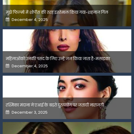
मुझे फिल्मों में शोपीस की तरह इस्तेमाल किया गया-शहनाज गिल
Posted
December 4, 2025
on
महिलाओंको उनकी पसंद के लिए उन्हें जज किया जाता है-मलाइका
Posted
December 4, 2025
on
रश्मिका मंदाना ने एआई के बढ़ते दुरुपयोग पर जतायी नाराजगी
Posted
December 3, 2025
on