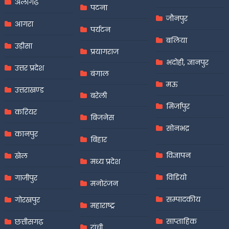
अलीगढ़
पटना
जौनपुर
आगरा
पर्यटन
बलिया
उड़ीसा
प्रयागराज
भदोही, ज्ञानपुर
उत्तर प्रदेश
बंगाल
मऊ
उत्तराखण्ड
बरेली
मिर्जापुर
करियर
बिजनेस
सोनभद्र
कानपुर
बिहार
विज्ञापन
खेल
मध्य प्रदेश
विडियो
गाजीपुर
मनोरंजन
सम्पादकीय
गोरखपुर
महाराष्ट्र
साप्ताहिक
छत्तीसगढ़
रांची