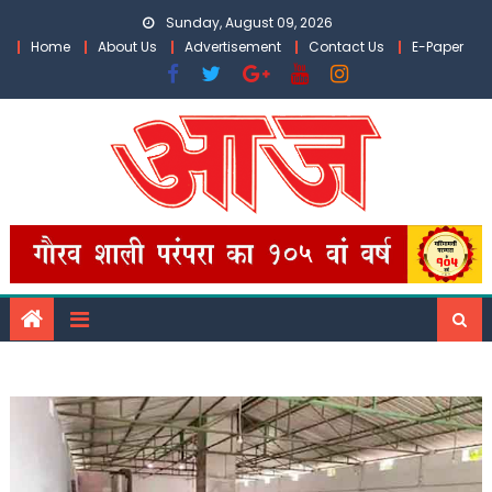
Skip
Sunday, August 09, 2026
to
Home
About Us
Advertisement
Contact Us
E-Paper
content