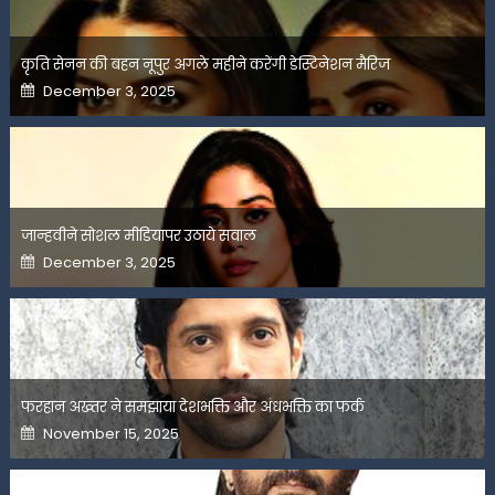
कृति सेनन की बहन नूपुर अगले महीने करेंगी डेस्टिनेशन मैरिज
Posted
December 3, 2025
on
जान्हवीने सोशल मीडियापर उठाये सवाल
Posted
December 3, 2025
on
फरहान अख्तर ने समझाया देशभक्ति और अंधभक्ति का फर्क
Posted
November 15, 2025
on