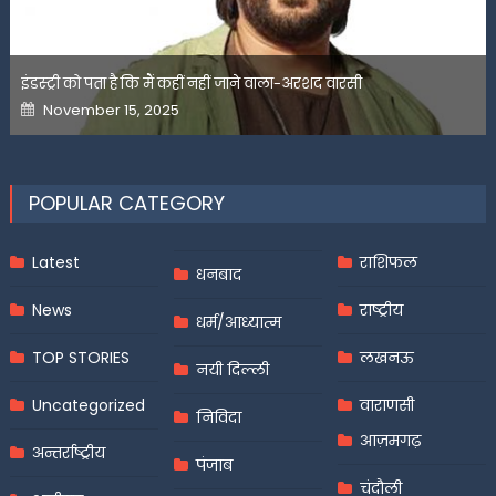
इंडस्ट्री को पता है कि मैं कहीं नहीं जाने वाला-अरशद वारसी
Posted
November 15, 2025
on
POPULAR CATEGORY
Latest
राशिफल
धनबाद
News
राष्ट्रीय
धर्म/आध्यात्म
TOP STORIES
लखनऊ
नयी दिल्ली
Uncategorized
वाराणसी
निविदा
आज़मगढ़
अन्तर्राष्ट्रीय
पंजाब
चंदौली