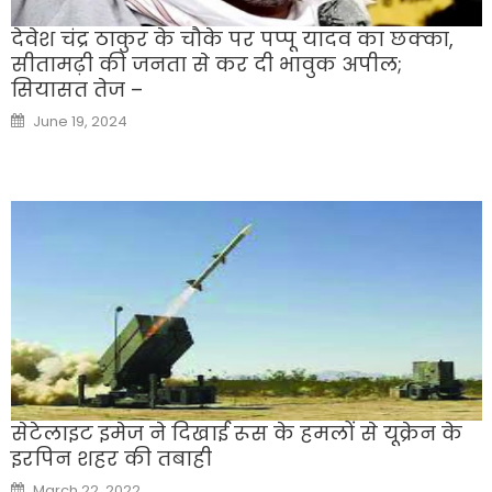
देवेश चंद्र ठाकुर के चौके पर पप्पू यादव का छक्का,
सीतामढ़ी की जनता से कर दी भावुक अपील;
सियासत तेज –
Posted
June 19, 2024
on
सेटेलाइट इमेज ने दिखाई रूस के हमलों से यूक्रेन के
इरपिन शहर की तबाही
Posted
March 22, 2022