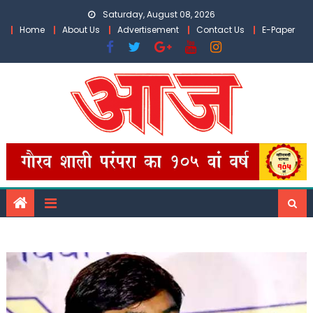
Skip
Saturday, August 08, 2026
to
Home
About Us
Advertisement
Contact Us
E-Paper
content