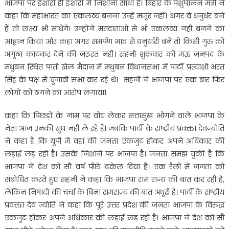
भाजपा पर इशारों ही इशारों में निशाना साधा है। बिहार के पशुपालन मंत्री ने
कहा कि महाभारत का एकलव्य बनना उन्हें मंजूर नहीं। अगर वे धनुर्धर बने
हैं तो लक्ष्य भी साधेंगे। उन्होंने मतदाताओं से भी एकलव्य नहीं बनने का
आह्वान किया और कहा अगर समर्पण भाव से धनुर्धारी बनें तो किसी गुरु को
अंगूठा काटकर देने की जरूरत नहीं। सहनी शुक्रवार को मऊ जनपद के
मधुबन स्थित पाती खेल मैदान में मधुबन विधानसभा में पार्टी प्रत्याशी भरत
सिंह के पक्ष में चुनावी सभा कर रहे थे। सहनी ने भाजपा पर एक बार फिर
लोगों को ठगने का आरोप लगाया।
कहा कि पिछड़ों के नाम पर वोट लेकर सत्तासुख भोगने वाले भाजपा के
नेता आज उनकी सुध नहीं ले रहे हैं। जबकि पार्टी के राष्ट्रीय प्रवक्ता देवज्योति
ने कहा है कि यूपी में वहां की जनता एकजुट होकर अपने अधिकार की
लड़ाई लड़ रही है। उसके निशाने पर भाजपा है। जनता समझ चुकी है कि
भाजपा ने देश को सौ वर्ष पीछे ढकेल दिया है। एक रैली में जनता को
संबोधित करते हुए सहनी ने कहा कि भाजपा राम राज्य की बात कर रही है,
लेकिन निषादों की चर्चा के बिना रामराज्य की बात अधूरी है। पार्टी के राष्ट्रीय
प्रवक्ता देव ज्योति ने कहा कि पूरे उत्तर प्रदेश की जनता भाजपा के विरुद्ध
एकजुट होकर अपने अधिकार की लड़ाई लड़ रही है। भाजपा ने देश को सौ