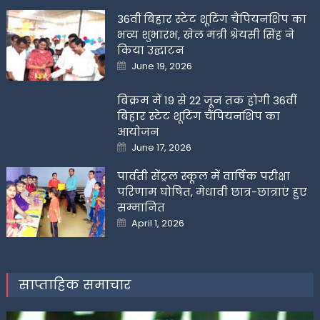
36वीं बिहार स्टेट शूटिंग चैंपियनशिप का
भव्य शुभारंभ, खेल मंत्री श्रेयसी सिंह ने
किया उद्घाटन
Posted
June 19, 2026
on
बिक्रम में 19 से 22 जून तक होगी 36वीं
बिहार स्टेट शूटिंग चैंपियनशिप का
आयोजन
Posted
June 17, 2026
on
पार्वती सेंट्रल स्कूल में वार्षिक परीक्षा
परिणाम घोषित, मेधावी छात्र-छात्राएं हुए
सम्मानित
Posted
April 1, 2026
on
साप्ताहिक समाचार