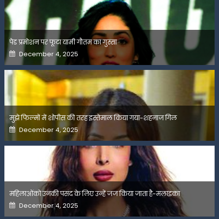
पेड प्रमोशन पर फूटा यामी गौतम का गुस्सा
Posted
December 4, 2025
on
मुझे फिल्मों में शोपीस की तरह इस्तेमाल किया गया-शहनाज गिल
Posted
December 4, 2025
on
महिलाओंको उनकी पसंद के लिए उन्हें जज किया जाता है-मलाइका
Posted
December 4, 2025
on