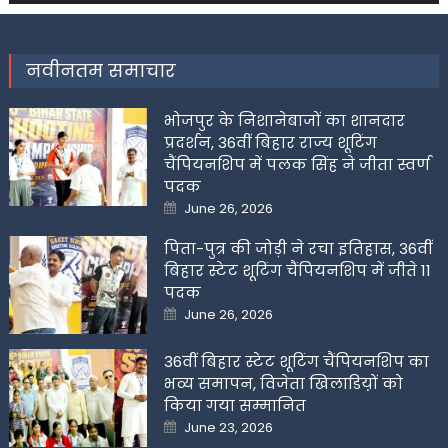
नवीनतम समाचार
भोजपुर के निशानेबाजों का शानदार
प्रदर्शन, 36वीं बिहार राज्य शूटिंग
चैंपियनशिप में पलक सिंह ने जीता स्वर्ण
पदक
Posted
June 26, 2026
on
पिता-पुत्र की जोड़ी ने रचा इतिहास, 36वीं
बिहार स्टेट शूटिंग चैंपियनशिप में जीते 11
पदक
Posted
June 26, 2026
on
36वीं बिहार स्टेट शूटिंग चैंपियनशिप का
भव्य समापन, विजेता खिलाडिय़ों को
किया गया सम्मानित
Posted
June 23, 2026
on