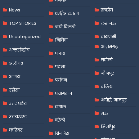
News
राष्ट्रीय
धर्म/आध्यात्म
TOP STORIES
लखनऊ
नयी दिल्ली
Uncategorized
वाराणसी
निविदा
आज़मगढ़
अन्तर्राष्ट्रीय
पंजाब
चंदौली
अलीगढ़
पटना
जौनपुर
आगरा
पर्यटन
बलिया
उड़ीसा
प्रयागराज
भदोही, ज्ञानपुर
उत्तर प्रदेश
बंगाल
मऊ
उत्तराखण्ड
बरेली
मिर्जापुर
करियर
बिजनेस