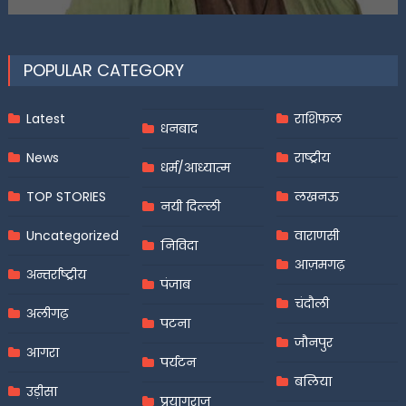
on
POPULAR CATEGORY
Latest
राशिफल
धनबाद
News
राष्ट्रीय
धर्म/आध्यात्म
TOP STORIES
लखनऊ
नयी दिल्ली
Uncategorized
वाराणसी
निविदा
आज़मगढ़
अन्तर्राष्ट्रीय
पंजाब
चंदौली
अलीगढ़
पटना
जौनपुर
आगरा
पर्यटन
बलिया
उड़ीसा
प्रयागराज