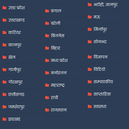
भदोही, ज्ञानपुर
उत्तर प्रदेश
बंगाल
मऊ
उत्तराखण्ड
बरेली
मिर्जापुर
करियर
बिजनेस
सोनभद्र
कानपुर
बिहार
विज्ञापन
खेल
मध्य प्रदेश
विडियो
गाजीपुर
मनोरंजन
सम्पादकीय
गोरखपुर
महाराष्ट्र
साप्ताहिक
छत्तीसगढ़
रांची
स्वास्थ्य
जमशेदपुर
राजस्थान
झारखंड