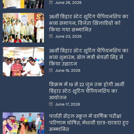
Posted
June 26, 2026
on
36वीं बिहार स्टेट शूटिंग चैंपियनशिप का
भव्य समापन, विजेता खिलाडिय़ों को
किया गया सम्मानित
Posted
June 23, 2026
on
36वीं बिहार स्टेट शूटिंग चैंपियनशिप का
भव्य शुभारंभ, खेल मंत्री श्रेयसी सिंह ने
किया उद्घाटन
Posted
June 19, 2026
on
बिक्रम में 19 से 22 जून तक होगी 36वीं
बिहार स्टेट शूटिंग चैंपियनशिप का
आयोजन
Posted
June 17, 2026
on
पार्वती सेंट्रल स्कूल में वार्षिक परीक्षा
परिणाम घोषित, मेधावी छात्र-छात्राएं हुए
सम्मानित