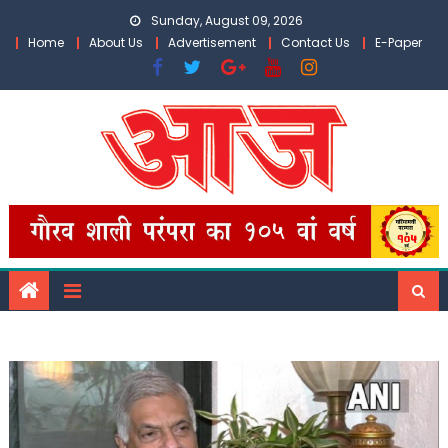
Skip
Sunday, August 09, 2026
to
Home
About Us
Advertisement
Contact Us
E-Paper
content