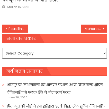
Posted
March 15, 2021
on
Post
Patrolling Point 15 से पीछे हट सकती हैं भारत-चीन की सेनाएं, 16वें दौर की बैठक रही सकारात्मक
Maharashtra : सुप्रीम कोर्ट ने उद्धव व शिंदे गुट से मांगा हलफनामा, एक अगस्त को अगली सुनवाई
navigation
समाचार प्रकार
समाचार
प्रकार
नवीनतम समाचार
भोजपुर के निशानेबाजों का शानदार प्रदर्शन, 36वीं बिहार राज्य शूटिंग
चैंपियनशिप में पलक सिंह ने जीता स्वर्ण पदक
June 26, 2026
पिता-पुत्र की जोड़ी ने रचा इतिहास, 36वीं बिहार स्टेट शूटिंग चैंपियनशिप