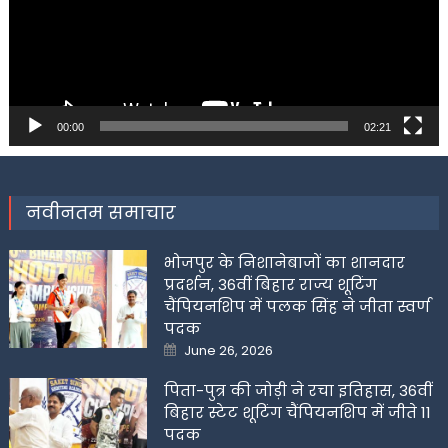
00:00
02:21
नवीनतम समाचार
भोजपुर के निशानेबाजों का शानदार
प्रदर्शन, 36वीं बिहार राज्य शूटिंग
चैंपियनशिप में पलक सिंह ने जीता स्वर्ण
पदक
Posted
June 26, 2026
on
पिता-पुत्र की जोड़ी ने रचा इतिहास, 36वीं
बिहार स्टेट शूटिंग चैंपियनशिप में जीते 11
पदक