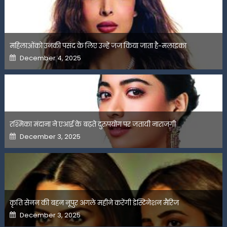
महिलाओंको उनकी पसंद के लिए उन्हें जज किया जाता है-मलाइका
Posted
December 4, 2025
on
रश्मिका मंदाना ने एआई के बढ़ते दुरुपयोग पर जतायी नाराजगी
Posted
December 3, 2025
on
कृति सेनन की बहन नूपुर अगले महीने करेंगी डेस्टिनेशन मैरिज
Posted
December 3, 2025
on