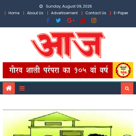
Skip
Sunday, August 09, 2026
to
Home
About Us
Advertisement
Contact Us
E-Paper
content