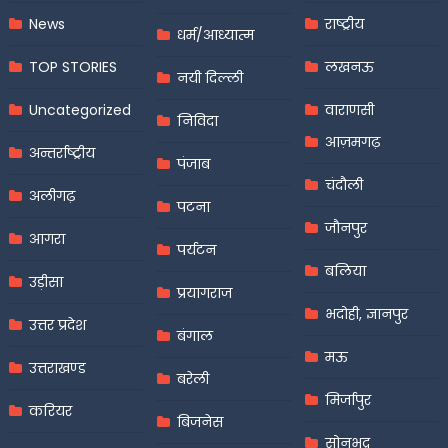
News
राष्ट्रीय
धर्म/आध्यात्म
TOP STORIES
लखनऊ
नयी दिल्ली
Uncategorized
वाराणसी
निविदा
आज़मगढ़
अन्तर्राष्ट्रीय
पंजाब
चंदौली
अलीगढ़
पटना
जौनपुर
आगरा
पर्यटन
बलिया
उड़ीसा
प्रयागराज
भदोही, ज्ञानपुर
उत्तर प्रदेश
बंगाल
मऊ
उत्तराखण्ड
बरेली
मिर्जापुर
करियर
बिजनेस
सोनभद्र