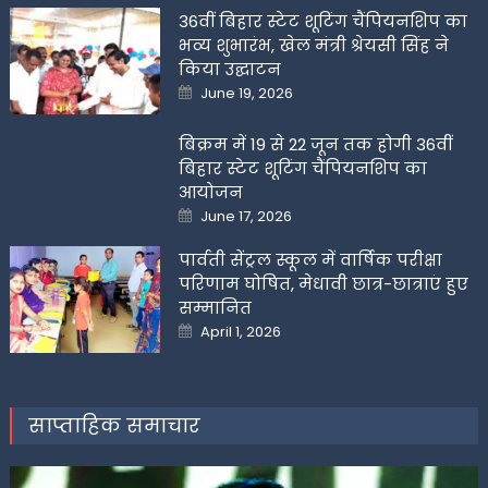
36वीं बिहार स्टेट शूटिंग चैंपियनशिप का
भव्य शुभारंभ, खेल मंत्री श्रेयसी सिंह ने
किया उद्घाटन
Posted
June 19, 2026
on
बिक्रम में 19 से 22 जून तक होगी 36वीं
बिहार स्टेट शूटिंग चैंपियनशिप का
आयोजन
Posted
June 17, 2026
on
पार्वती सेंट्रल स्कूल में वार्षिक परीक्षा
परिणाम घोषित, मेधावी छात्र-छात्राएं हुए
सम्मानित
Posted
April 1, 2026
on
साप्ताहिक समाचार