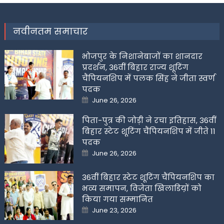
नवीनतम समाचार
भोजपुर के निशानेबाजों का शानदार
प्रदर्शन, 36वीं बिहार राज्य शूटिंग
चैंपियनशिप में पलक सिंह ने जीता स्वर्ण
पदक
Posted
June 26, 2026
on
पिता-पुत्र की जोड़ी ने रचा इतिहास, 36वीं
बिहार स्टेट शूटिंग चैंपियनशिप में जीते 11
पदक
Posted
June 26, 2026
on
36वीं बिहार स्टेट शूटिंग चैंपियनशिप का
भव्य समापन, विजेता खिलाडिय़ों को
किया गया सम्मानित
Posted
June 23, 2026
on