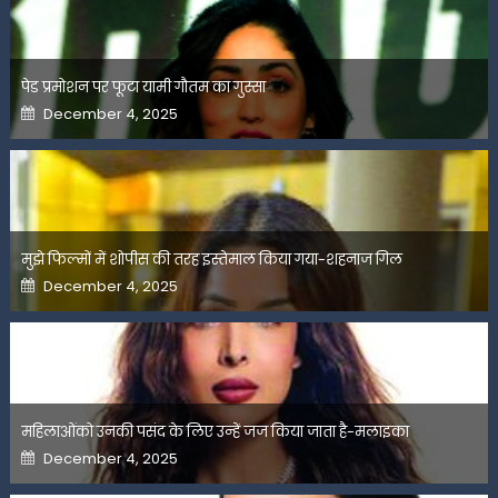
पेड प्रमोशन पर फूटा यामी गौतम का गुस्सा
Posted
December 4, 2025
on
मुझे फिल्मों में शोपीस की तरह इस्तेमाल किया गया-शहनाज गिल
Posted
December 4, 2025
on
महिलाओंको उनकी पसंद के लिए उन्हें जज किया जाता है-मलाइका
Posted
December 4, 2025
on