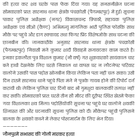
की हत्या कर शव घरके पास फेंक दिया गया। यह सनसनीखेज घटना
सोमवारको प्रात: सारनाथ थाना क्षेत्रके पंचक्रोसी (पैगम्बरपुर) में हुई। सूचना
पाकर पुलिस अधीक्षक (नगर) विकासचन्द्र त्रिपाठी, सहायक पुलिस
अधीक्षक एवं सीओ (कैण्ट) अभिमन्यु मांगलिक भारी पुलिस फोर्सके साथ
मौके पर पहुंचे और डाग स्क्वायड तथा फिंगर प्रिंट विशेषज्ञोंके साथ घटना की
छानबीन की। जानकारीके अनुसार सारनाथ थाना क्षेत्रके पंचक्रोसी
(पैगम्बरपुर) निवासी मंजे कुमार शादी विवाहमें सजावटका काम करते है।
इनका इकलौता पुत्र विशाल कुमार (नौ वर्ष) गत शुक्रवारको सायंकाल चार
बजे हाथी देखनेके लिए घरसे निकाल था वापस घर न लौटनेपर परिवार
वालोंने उसकी पास पड़ोस खोजबीन किया लेकिन पता नहीं चल सका। उसी
दिन रातमें सारनाथ थाने पहुंचे पिता मंजे ने पुत्रके गायब होने की रिपोर्ट दर्ज
करायी थी। लेकिन पुलिस चार दिनों बाद भी गुमशुदा बालककी तलाश नहीं
कर सकी। सोमवारको प्रात: घरसे तीन सौ मीटर की दूरीपर स्थित खेतमें फेंका
गया विशालका शव मिला। पड़ोसियोंकी सूचना पर पहुंचे घर वालोंने शवकी
शिनाख्त की और घटनाकी सूचना पुलिस को दी। मौकेपर पहुंची पुलिसने
बालक के शवको कब्जे में लेकर पोस्टमार्टम के लिए भेज दिया।
——————–
जौनपुरमें सभासद की गोली मारकर हत्या