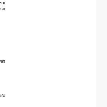
जपा
 से
िनती
ै और