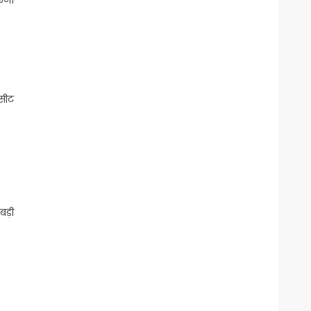
 सीट
बड़ी