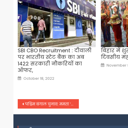
SBI CBO Recruitment : दीवाली
बिहार में श
पर भारतीय स्टेट बैंक का अब
दिवसीय महा
1422 सरकारी नौकरियों का
Posted
November 8
on
ऑफर,
Posted
October 18, 2022
on
Post
पश्चिम बंगाल चुनाव: ममता ‘दीदी’ की पोस्टर के जवाब में मोदी ‘दादा’ पोस्टर
navigation