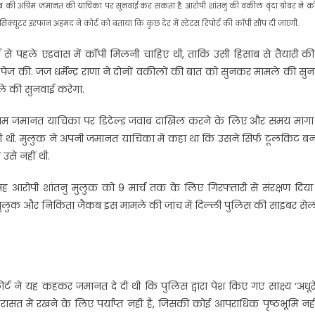
की अग्रिम जमानत की याचिका पर सुनवाई कर सकता है. आरोपी शांतनु की वकील वृंदा ग्रोवर ने कोर्
रोसिक्यूटर इरफान अहमद ने कोर्ट को बताया कि कुछ देर में स्टेटस रिपोर्ट की कॉपी सौंप दी जाएगी.
 से पहले एडवांस में कॉपी मिलनी चाहिए थी, ताकि उसी हिसाब से तैयारी क
 40 पेज की. जज धर्मेन्द्र राणा ने दोनों वकीलों की बात को सुनकर मामले की सु
ले की सुनवाई करेगा.
 अग्रिम जमानत याचिका पर डिटेल्ड जवाब दाखिल करने के लिए और समय मांगा 
ी थी. मुलुक ने अपनी जमानत याचिका में कहा था कि उसने सिर्फ टूलकिट बन
से नहीं थी.
 आरोपी शांतनु मुलुक को 9 मार्च तक के लिए गिरफ्तारी से संरक्षण दिया 
 मुलुक और निकिता जैकब इस मामले की जांच में दिल्ली पुलिस की साइबर सेल
ट ने यह कहकर जमानत दे दी थी कि पुलिस द्वारा पेश किए गए साक्ष्य ‘अधूरे’ 
त में रखने के लिए पर्याप्त नहीं है, जिसकी कोई आपराधिक पृष्ठभूमि नहीं