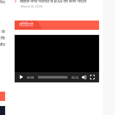
बिक्रम नगर पंचायत में 81.59 का बजट पारित
सलिए
March 19, 2026
वीडियो
र के
Video
 कि
Player
बीच
00:00
02:21