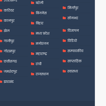
उत्तराखण्ड
बरेली
मिर्जापुर
करियर
बिजनेस
सोनभद्र
कानपुर
बिहार
विज्ञापन
खेल
मध्य प्रदेश
विडियो
गाजीपुर
मनोरंजन
सम्पादकीय
गोरखपुर
महाराष्ट्र
साप्ताहिक
छत्तीसगढ़
रांची
स्वास्थ्य
जमशेदपुर
राजस्थान
झारखंड