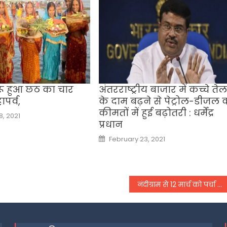
ुरू हुआ छठ का चार
अंतरराष्ट्रीय बाजार में कच्चे तेल
पर्व,
के दाम बढ़ने से पेट्रोल-डीजल 
कीमतों में हुई बढ़ोतरी : धर्मेंद्र
, 2021
प्रधान
Posted
February 23, 2021
on
नंदीग्राम से 12 मार्च को पर्चा भरेंगे शुभेंदु, स्मृति ईरानी और मिथुन चक्रवर्ती रहेंगे मौजूद