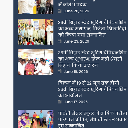
में जीते 11 पदक
Posted
June 26, 2026
on
36वीं बिहार स्टेट शूटिंग चैंपियनशिप
का भव्य समापन, विजेता खिलाडिय़ों
को किया गया सम्मानित
Posted
June 23, 2026
on
36वीं बिहार स्टेट शूटिंग चैंपियनशिप
का भव्य शुभारंभ, खेल मंत्री श्रेयसी
सिंह ने किया उद्घाटन
Posted
June 19, 2026
on
बिक्रम में 19 से 22 जून तक होगी
36वीं बिहार स्टेट शूटिंग चैंपियनशिप
का आयोजन
Posted
June 17, 2026
on
पार्वती सेंट्रल स्कूल में वार्षिक परीक्षा
परिणाम घोषित, मेधावी छात्र-छात्राएं
हुए सम्मानित