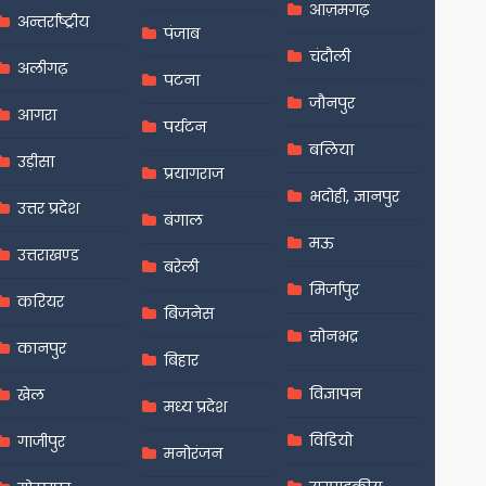
आज़मगढ़
अन्तर्राष्ट्रीय
पंजाब
चंदौली
अलीगढ़
पटना
जौनपुर
आगरा
पर्यटन
बलिया
उड़ीसा
प्रयागराज
भदोही, ज्ञानपुर
उत्तर प्रदेश
बंगाल
मऊ
उत्तराखण्ड
बरेली
मिर्जापुर
करियर
बिजनेस
सोनभद्र
कानपुर
बिहार
विज्ञापन
खेल
मध्य प्रदेश
विडियो
गाजीपुर
मनोरंजन