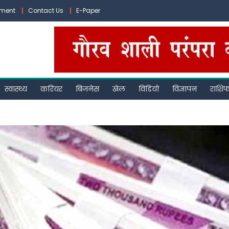
ement
Contact Us
E-Paper
स्वास्थ्य
करियर
बिजनेस
खेल
विडियो
विज्ञापन
राशि