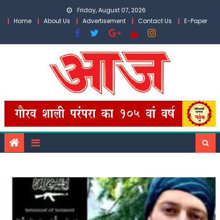
Skip
Friday, August 07, 2026
to
Home
About Us
Advertisement
Contact Us
E-Paper
content