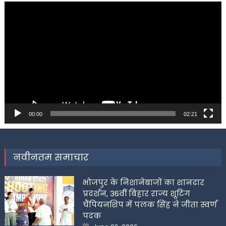
Video
Player
00:00
02:21
नवीनतम समाचार
भोजपुर के निशानेबाजों का शानदार
प्रदर्शन, 36वीं बिहार राज्य शूटिंग
चैंपियनशिप में पलक सिंह ने जीता स्वर्ण
पदक
Posted