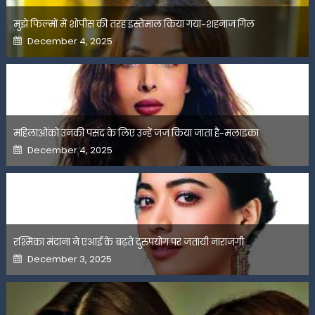
मुझे फिल्मों में शोपीस की तरह इस्तेमाल किया गया-शहनाज गिल
Posted
December 4, 2025
on
महिलाओंको उनकी पसंद के लिए उन्हें जज किया जाता है-मलाइका
Posted
December 4, 2025
on
रश्मिका मंदाना ने एआई के बढ़ते दुरुपयोग पर जतायी नाराजगी
Posted
December 3, 2025
on