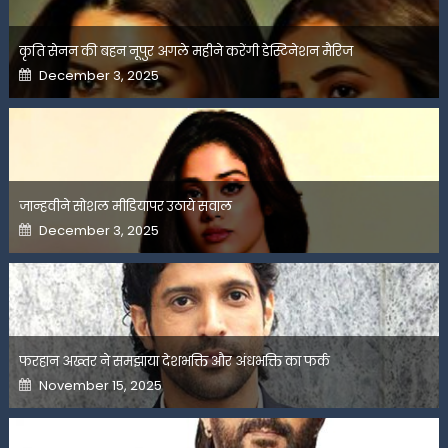
कृति सेनन की बहन नूपुर अगले महीने करेंगी डेस्टिनेशन मैरिज
Posted
December 3, 2025
on
जान्हवीने सोशल मीडियापर उठाये सवाल
Posted
December 3, 2025
on
फरहान अख्तर ने समझाया देशभक्ति और अंधभक्ति का फर्क
Posted
November 15, 2025
on