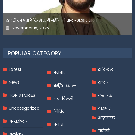
इंडस्ट्री को पता है कि मैं कहीं नहीं जाने वाला-अरशद वारसी
Posted
November 15, 2025
on
POPULAR CATEGORY
Latest
राशिफल
धनबाद
News
राष्ट्रीय
धर्म/आध्यात्म
TOP STORIES
लखनऊ
नयी दिल्ली
Uncategorized
वाराणसी
निविदा
आज़मगढ़
अन्तर्राष्ट्रीय
पंजाब
चंदौली
अलीगढ़