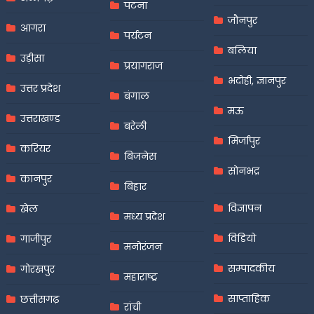
पटना
जौनपुर
आगरा
पर्यटन
बलिया
उड़ीसा
प्रयागराज
भदोही, ज्ञानपुर
उत्तर प्रदेश
बंगाल
मऊ
उत्तराखण्ड
बरेली
मिर्जापुर
करियर
बिजनेस
सोनभद्र
कानपुर
बिहार
विज्ञापन
खेल
मध्य प्रदेश
विडियो
गाजीपुर
मनोरंजन
सम्पादकीय
गोरखपुर
महाराष्ट्र
साप्ताहिक
छत्तीसगढ़
रांची