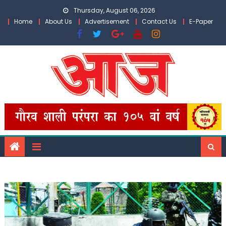
Skip
Thursday, August 06, 2026
to
Home
About Us
Advertisement
Contact Us
E-Paper
content