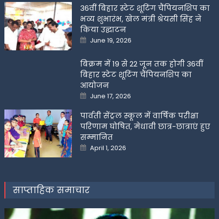
36वीं बिहार स्टेट शूटिंग चैंपियनशिप का
भव्य शुभारंभ, खेल मंत्री श्रेयसी सिंह ने
किया उद्घाटन
Posted
June 19, 2026
on
बिक्रम में 19 से 22 जून तक होगी 36वीं
बिहार स्टेट शूटिंग चैंपियनशिप का
आयोजन
Posted
June 17, 2026
on
पार्वती सेंट्रल स्कूल में वार्षिक परीक्षा
परिणाम घोषित, मेधावी छात्र-छात्राएं हुए
सम्मानित
Posted
April 1, 2026
on
साप्ताहिक समाचार