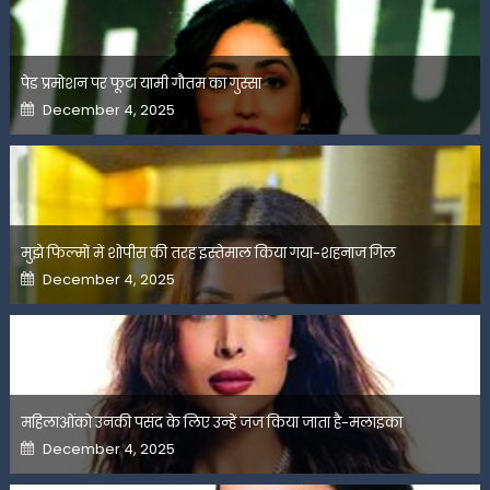
पेड प्रमोशन पर फूटा यामी गौतम का गुस्सा
Posted
December 4, 2025
on
मुझे फिल्मों में शोपीस की तरह इस्तेमाल किया गया-शहनाज गिल
Posted
December 4, 2025
on
महिलाओंको उनकी पसंद के लिए उन्हें जज किया जाता है-मलाइका
Posted
December 4, 2025
on