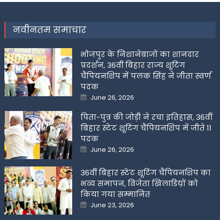
नवीनतम समाचार
भोजपुर के निशानेबाजों का शानदार
प्रदर्शन, 36वीं बिहार राज्य शूटिंग
चैंपियनशिप में पलक सिंह ने जीता स्वर्ण
पदक
Posted
June 26, 2026
on
पिता-पुत्र की जोड़ी ने रचा इतिहास, 36वीं
बिहार स्टेट शूटिंग चैंपियनशिप में जीते 11
पदक
Posted
June 26, 2026
on
36वीं बिहार स्टेट शूटिंग चैंपियनशिप का
भव्य समापन, विजेता खिलाडिय़ों को
किया गया सम्मानित
Posted
June 23, 2026
on