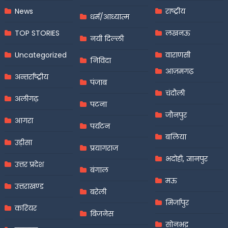
News
राष्ट्रीय
धर्म/आध्यात्म
TOP STORIES
लखनऊ
नयी दिल्ली
Uncategorized
वाराणसी
निविदा
आज़मगढ़
अन्तर्राष्ट्रीय
पंजाब
चंदौली
अलीगढ़
पटना
जौनपुर
आगरा
पर्यटन
बलिया
उड़ीसा
प्रयागराज
भदोही, ज्ञानपुर
उत्तर प्रदेश
बंगाल
मऊ
उत्तराखण्ड
बरेली
मिर्जापुर
करियर
बिजनेस
सोनभद्र