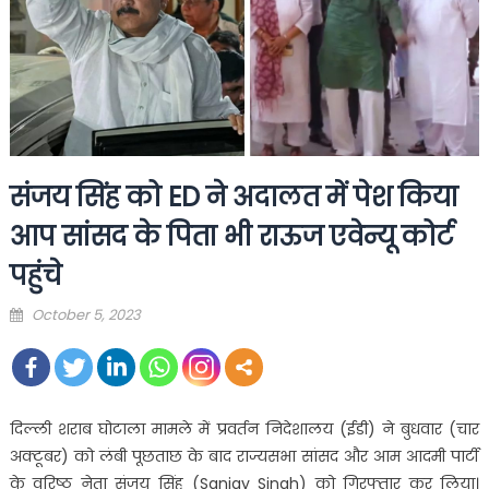
संजय सिंह को ED ने अदालत में पेश किया
आप सांसद के पिता भी राऊज एवेन्यू कोर्ट
पहुंचे
Posted
October 5, 2023
on
दिल्ली शराब घोटाला मामले में प्रवर्तन निदेशालय (ईडी) ने बुधवार (चार
अक्टूबर) को लंबी पूछताछ के बाद राज्यसभा सांसद और आम आदमी पार्टी
के वरिष्ठ नेता संजय सिंह (Sanjay Singh) को गिरफ्तार कर लिया।