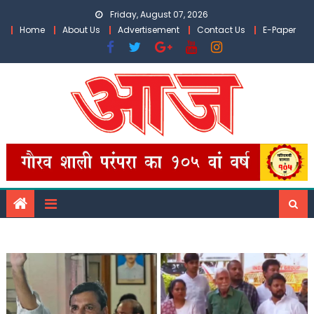
Skip
Friday, August 07, 2026
to
Home
About Us
Advertisement
Contact Us
E-Paper
content