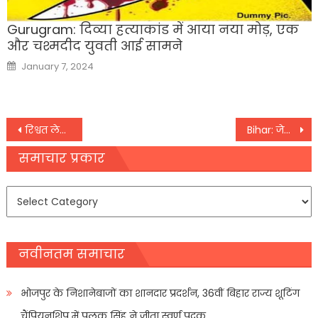
Gurugram: दिव्या हत्याकांड में आया नया मोड़, एक
और चश्मदीद युवती आई सामने
Posted
January 7, 2024
on
Post
रिश्वत लेकर सदन में मतदान करने वाले MP या MLA अब नपेंगे?
Bihar: जेपी नड्डा ने मंच से उठाया दरभंगा एम्स का मुद्दा नीतीश सरकार पर जमकर बोला हमला
navigation
समाचार प्रकार
समाचार
प्रकार
नवीनतम समाचार
भोजपुर के निशानेबाजों का शानदार प्रदर्शन, 36वीं बिहार राज्य शूटिंग
चैंपियनशिप में पलक सिंह ने जीता स्वर्ण पदक