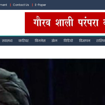
ement
Contact Us
E-Paper
स्वास्थ्य
करियर
बिजनेस
खेल
विडियो
विज्ञापन
राशि