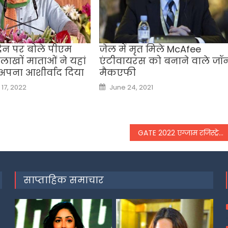
दिन पर बोले पीएम
जेल में मृत मिले McAfee
ाखों माताओं ने यहां
एंटीवायरस को बनाने वाले जॉ
अपना आशीर्वाद दिया
मैकएफी
Posted
17, 2022
June 24, 2021
on
GATE 2022 एग्जाम रजिस्ट्रेशन प्रक्रिया में हुआ बड़ा बदलाव,
साप्ताहिक समाचार