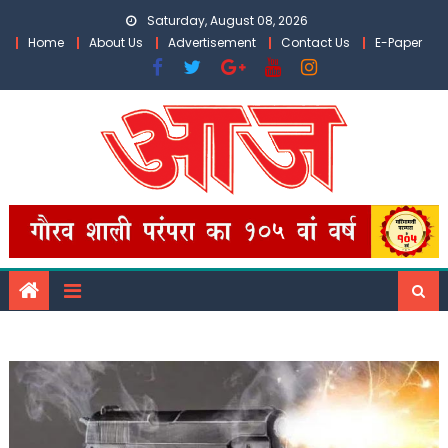
Skip
Saturday, August 08, 2026
to
Home
About Us
Advertisement
Contact Us
E-Paper
content