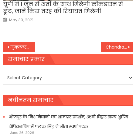
यूपी में 1 जून से शर्तों के साथ मिलेगी लॉकडाउन से
छूट, जानें किस तरह की रियायत मिलेगी
Posted
May 30, 2021
on
Post
मुजफ्फरनगर: ‘यह जानकर दुख हुआ…’ NCP ने स्मृति ईरानी की चुप्पी पर उठाया सवाल
Chandrayaan-3: ‘शिव शक्ति प्वाइंट’ के पास रहस्यों की तलाश में घूम रहा प्रज्ञान रोवर,
navigation
समाचार प्रकार
समाचार
प्रकार
नवीनतम समाचार
भोजपुर के निशानेबाजों का शानदार प्रदर्शन, 36वीं बिहार राज्य शूटिंग
चैंपियनशिप में पलक सिंह ने जीता स्वर्ण पदक
June 26, 2026