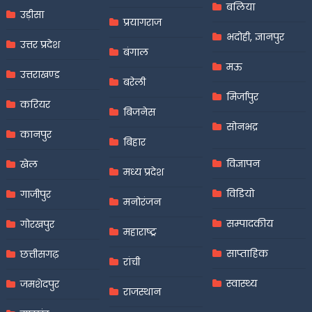
बलिया
उड़ीसा
प्रयागराज
भदोही, ज्ञानपुर
उत्तर प्रदेश
बंगाल
मऊ
उत्तराखण्ड
बरेली
मिर्जापुर
करियर
बिजनेस
सोनभद्र
कानपुर
बिहार
विज्ञापन
खेल
मध्य प्रदेश
विडियो
गाजीपुर
मनोरंजन
सम्पादकीय
गोरखपुर
महाराष्ट्र
साप्ताहिक
छत्तीसगढ़
रांची
स्वास्थ्य
जमशेदपुर
राजस्थान