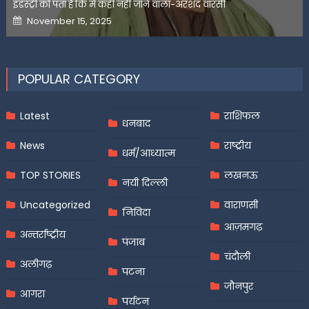
इंडस्ट्री को पता है कि मैं कहीं नहीं जाने वाला-अरशद वारसी
Posted
November 15, 2025
on
POPULAR CATEGORY
Latest
राशिफल
धनबाद
News
राष्ट्रीय
धर्म/आध्यात्म
TOP STORIES
लखनऊ
नयी दिल्ली
Uncategorized
वाराणसी
निविदा
आज़मगढ़
अन्तर्राष्ट्रीय
पंजाब
चंदौली
अलीगढ़
पटना
जौनपुर
आगरा
पर्यटन