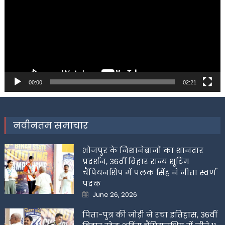
00:00
02:21
नवीनतम समाचार
भोजपुर के निशानेबाजों का शानदार
प्रदर्शन, 36वीं बिहार राज्य शूटिंग
चैंपियनशिप में पलक सिंह ने जीता स्वर्ण
पदक
Posted
June 26, 2026
on
पिता-पुत्र की जोड़ी ने रचा इतिहास, 36वीं