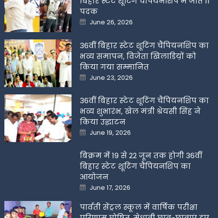
बिहार स्टेट शूटिंग चैंपियनशिप में जीते 11
पदक
Posted
June 26, 2026
on
36वीं बिहार स्टेट शूटिंग चैंपियनशिप का
भव्य समापन, विजेता खिलाडिय़ों को
किया गया सम्मानित
Posted
June 23, 2026
on
36वीं बिहार स्टेट शूटिंग चैंपियनशिप का
भव्य शुभारंभ, खेल मंत्री श्रेयसी सिंह ने
किया उद्घाटन
Posted
June 19, 2026
on
बिक्रम में 19 से 22 जून तक होगी 36वीं
बिहार स्टेट शूटिंग चैंपियनशिप का
आयोजन
Posted
June 17, 2026
on
पार्वती सेंट्रल स्कूल में वार्षिक परीक्षा
परिणाम घोषित, मेधावी छात्र-छात्राएं हुए