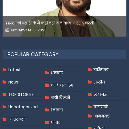
इंडस्ट्री को पता है कि मैं कहीं नहीं जाने वाला-अरशद वारसी
Posted
November 15, 2025
on
POPULAR CATEGORY
Latest
राशिफल
धनबाद
News
राष्ट्रीय
धर्म/आध्यात्म
TOP STORIES
लखनऊ
नयी दिल्ली
Uncategorized
वाराणसी
निविदा
आज़मगढ़
अन्तर्राष्ट्रीय
पंजाब
चंदौली