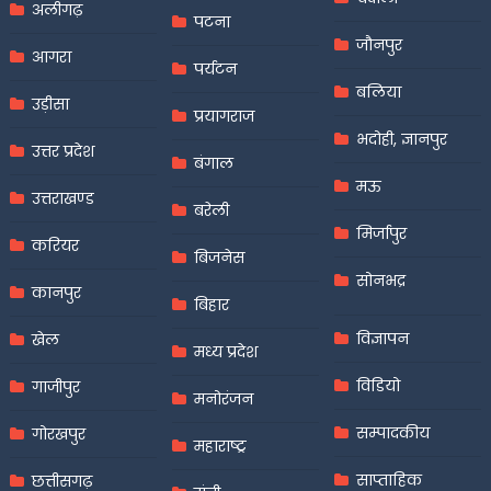
अलीगढ़
पटना
जौनपुर
आगरा
पर्यटन
बलिया
उड़ीसा
प्रयागराज
भदोही, ज्ञानपुर
उत्तर प्रदेश
बंगाल
मऊ
उत्तराखण्ड
बरेली
मिर्जापुर
करियर
बिजनेस
सोनभद्र
कानपुर
बिहार
विज्ञापन
खेल
मध्य प्रदेश
विडियो
गाजीपुर
मनोरंजन
सम्पादकीय
गोरखपुर
महाराष्ट्र
साप्ताहिक
छत्तीसगढ़