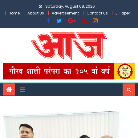
Skip
Saturday, August 08, 2026
to
Home
About Us
Advertisement
Contact Us
E-Paper
content