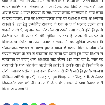
डाक विभाग की माई स्टैम्प सेवा के तहत कुछ नियमों के अंतर्गत किसी भी
जीवित व्यक्ति पर पर्सनलाइज्ड डाक टिकट जारी किये जा सकते हैं। एक
शीट में कुल १२ डाक टिकटों के साथ फोटो लगाई जा सकती है। पांच रुपए
के डाक टिकट, जिस पर आपकी तस्वीर होगी, वह देशभर में कहीं भी भेजी जा
सकती है। इस हेतु सम्बंधित डाकघर में एक फ ार्म भरकर उसके साथ
अपनी फ ोटो, पहचान पत्र और तीन सौ रुपये जमा करने होते हैं। इसमें
वेबकैम पर भी फ ोटो की सुविधा उपलब्ध है। वाराणसी जनपद में
विश्वेश्वरगंज स्थित वाराणसी प्रधान डाकघर में यह सुविधा उपलब्ध है।
पोस्टमास्टर जनरल श्री कृष्ण कुमार यादव ने बताया किए धार्मिक और
पर्यटन स्थली के रूप में वाराणसी की महत्ता को देखते हुए डाक विभाग ने
ष्वाराणसी के घाटष् थीम आधारित माई स्टैम्प शीट जारी की है, जिस पर
वाराणसी के घाट और गंगा आरती की तस्वीर हैं। इनके साथ ही किसी की फ
ोटो लगाकर पर्सनलाइज्ड डाक टिकट जारी किये जाते हैं। इसके अलावा
विभिन्न राशियों, फू लों, ताजमहल, शुभ विवाह, सालगिरह, बर्थडे से लेकर
रिटायरमेंट तक की थीम पर माई स्टैम्प के माध्यम से डाक टिकट जारी
किया जा सकता है।