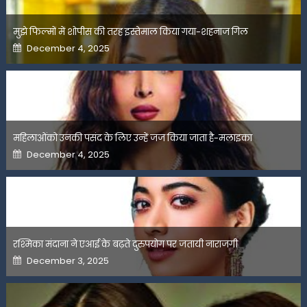
मुझे फिल्मों में शोपीस की तरह इस्तेमाल किया गया-शहनाज गिल
Posted
December 4, 2025
on
महिलाओंको उनकी पसंद के लिए उन्हें जज किया जाता है-मलाइका
Posted
December 4, 2025
on
रश्मिका मंदाना ने एआई के बढ़ते दुरुपयोग पर जतायी नाराजगी
Posted
December 3, 2025
on