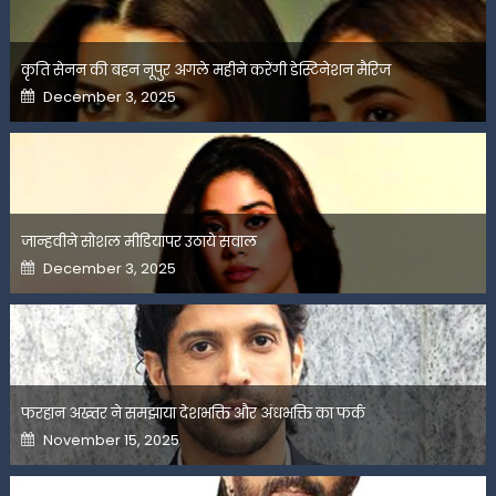
कृति सेनन की बहन नूपुर अगले महीने करेंगी डेस्टिनेशन मैरिज
Posted
December 3, 2025
on
जान्हवीने सोशल मीडियापर उठाये सवाल
Posted
December 3, 2025
on
फरहान अख्तर ने समझाया देशभक्ति और अंधभक्ति का फर्क
Posted
November 15, 2025
on