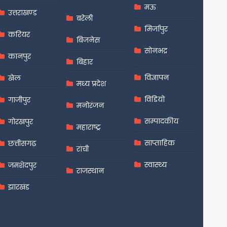
मऊ
उत्तराखण्ड
बरेली
मिर्जापुर
करियर
बिजनेस
सोनभद्र
कानपुर
बिहार
विज्ञापन
खेल
मध्य प्रदेश
विडियो
गाजीपुर
मनोरंजन
सम्पादकीय
गोरखपुर
महाराष्ट्र
साप्ताहिक
छत्तीसगढ़
रांची
स्वास्थ्य
जमशेदपुर
राजस्थान
झारखंड