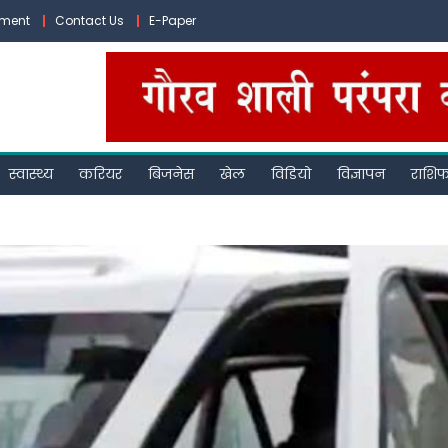
ement
Contact Us
E-Paper
स्वास्थ्य
करियर
बिजनेस
खेल
विडियो
विज्ञापन
राशि