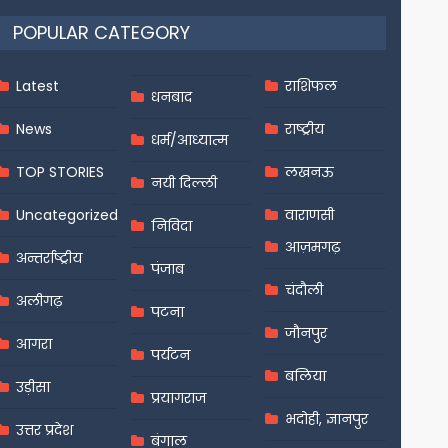
POPULAR CATEGORY
Latest
राशिफल
धनबाद
News
राष्ट्रीय
धर्म/आध्यात्म
TOP STORIES
लखनऊ
नयी दिल्ली
Uncategorized
वाराणसी
निविदा
आज़मगढ़
अन्तर्राष्ट्रीय
पंजाब
चंदौली
अलीगढ़
पटना
जौनपुर
आगरा
पर्यटन
बलिया
उड़ीसा
प्रयागराज
भदोही, ज्ञानपुर
उत्तर प्रदेश
बंगाल