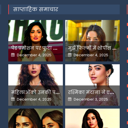
साप्ताहिक समाचार
प
ेड प्रमोशन पर फूटा यामी गौतम का गुस्सा
म
ुझे फिल्मों में शोपीस की तरह इस्तेमाल किया गया-शहनाज गिल
Posted
Posted
December 4, 2025
December 4, 2025
on
on
म
हिलाओंको उनकी पसंद के लिए उन्हें जज किया जाता है-मलाइका
र
श्मिका मंदाना ने एआई के बढ़ते दुरुपयोग पर जतायी नाराजगी
Posted
Posted
December 4, 2025
December 3, 2025
on
on