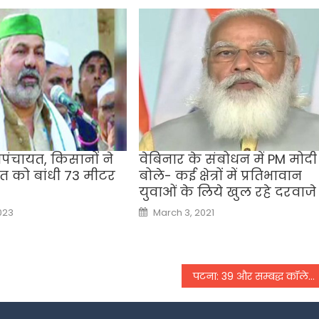
ापंचायत, किसानों ने
वेबिनार के संबोधन में PM मोदी
त को बांधी 73 मीटर
बोले- कई क्षेत्रों में प्रतिभावान
युवाओं के लिये खुल रहे दरवाजे
Posted
023
March 3, 2021
on
पटना: 39 और सम्बद्ध कॉलेजों को मिलेंगे 249 करोड़