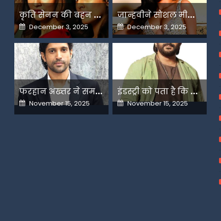
क
ृति सेनन की बहन नूपुर अगले महीने करेंगी डेस्टिनेशन मैरिज
ज
ान्हवीने सोशल मीडियापर उठाये सवाल
Posted
Posted
December 3, 2025
December 3, 2025
on
on
फ
रहान अख्तर ने समझाया देशभक्ति और अंधभक्ति का फर्क
इ
ंडस्ट्री को पता है कि मैं कहीं नहीं जाने वाला-अरशद वारसी
Posted
Posted
November 15, 2025
November 15, 2025
on
on