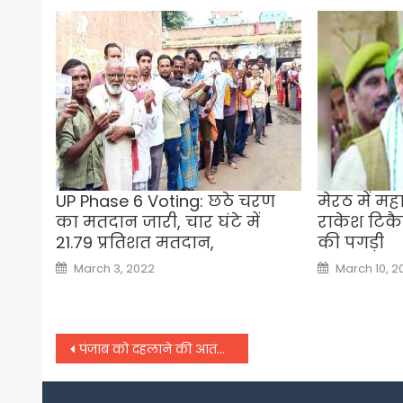
UP Phase 6 Voting: छठे चरण
मेरठ में मह
का मतदान जारी, चार घंटे में
राकेश टिकै
21.79 प्रतिशत मतदान,
की पगड़ी
Posted
Posted
March 3, 2022
March 10, 2
on
on
Post
पंजाब को दहलाने की आतंकी साजिश नाकाम,
navigation