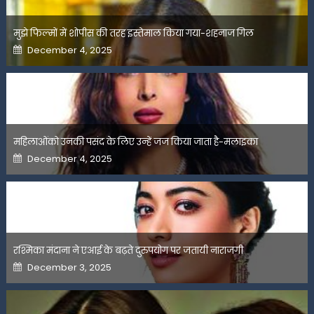
मुझे फिल्मों में शोपीस की तरह इस्तेमाल किया गया-शहनाज गिल
Posted
December 4, 2025
on
महिलाओंको उनकी पसंद के लिए उन्हें जज किया जाता है-मलाइका
Posted
December 4, 2025
on
रश्मिका मंदाना ने एआई के बढ़ते दुरुपयोग पर जतायी नाराजगी
Posted
December 3, 2025
on