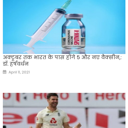
अक्‍टूबर तक भारत के पास होंगे 5 और नए वैक्‍सीन,:
डॉ. हर्षवर्धन
Posted
April 11, 2021
on