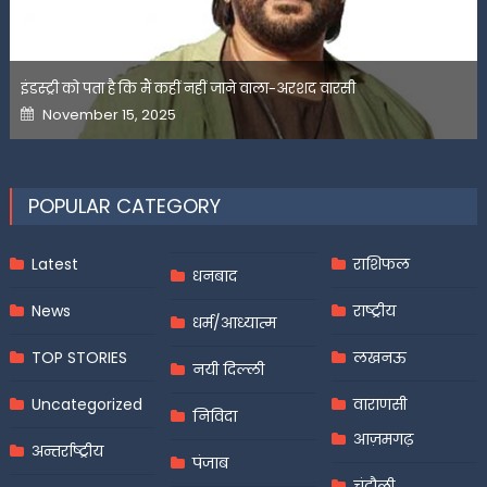
इंडस्ट्री को पता है कि मैं कहीं नहीं जाने वाला-अरशद वारसी
Posted
November 15, 2025
on
POPULAR CATEGORY
Latest
राशिफल
धनबाद
News
राष्ट्रीय
धर्म/आध्यात्म
TOP STORIES
लखनऊ
नयी दिल्ली
Uncategorized
वाराणसी
निविदा
आज़मगढ़
अन्तर्राष्ट्रीय
पंजाब
चंदौली