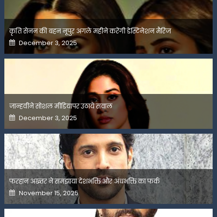
कृति सेनन की बहन नूपुर अगले महीने करेंगी डेस्टिनेशन मैरिज
Posted
December 3, 2025
on
जान्हवीने सोशल मीडियापर उठाये सवाल
Posted
December 3, 2025
on
फरहान अख्तर ने समझाया देशभक्ति और अंधभक्ति का फर्क
Posted
November 15, 2025
on