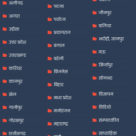
अलीगढ़
पटना
जौनपुर
आगरा
पर्यटन
बलिया
उड़ीसा
प्रयागराज
भदोही, ज्ञानपुर
उत्तर प्रदेश
बंगाल
मऊ
उत्तराखण्ड
बरेली
मिर्जापुर
करियर
बिजनेस
सोनभद्र
कानपुर
बिहार
विज्ञापन
खेल
मध्य प्रदेश
विडियो
गाजीपुर
मनोरंजन
सम्पादकीय
गोरखपुर
महाराष्ट्र
साप्ताहिक
छत्तीसगढ़