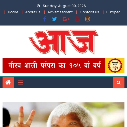
Skip
Sunday, August 09, 2026
to
Home
About Us
Advertisement
Contact Us
E-Paper
content