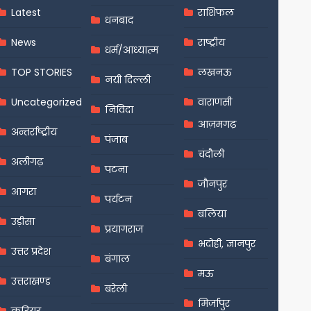
Latest
राशिफल
धनबाद
News
राष्ट्रीय
धर्म/आध्यात्म
TOP STORIES
लखनऊ
नयी दिल्ली
Uncategorized
वाराणसी
निविदा
आज़मगढ़
अन्तर्राष्ट्रीय
पंजाब
चंदौली
अलीगढ़
पटना
जौनपुर
आगरा
पर्यटन
बलिया
उड़ीसा
प्रयागराज
भदोही, ज्ञानपुर
उत्तर प्रदेश
बंगाल
मऊ
उत्तराखण्ड
बरेली
मिर्जापुर