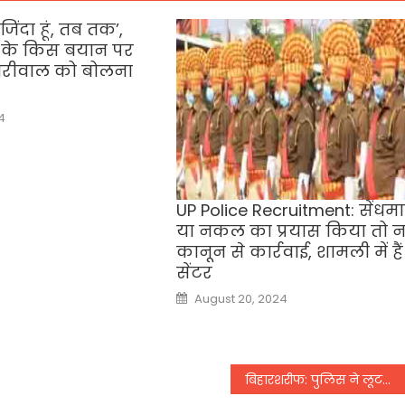
जिंदा हूं, तब तक’,
 के किस बयान पर
जरीवाल को बोलना
4
UP Police Recruitment: सेंधमा
या नकल का प्रयास किया तो 
कानून से कार्रवाई, शामली में हैं
सेंटर
Posted
August 20, 2024
on
बिहारशरीफ: पुलिस ने लूटकांड का उद्भेदन कर एक अपराधी को लूटी गयी राशि के साथ किया गिरफ्तार