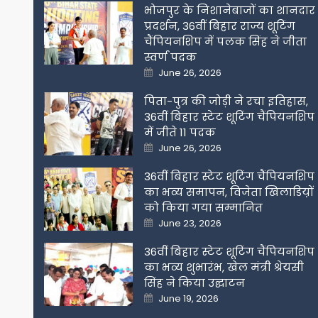
भोजपुर के निशानेबाजों का शानदार
प्रदर्शन, 36वीं बिहार राज्य शूटिंग
चैंपियनशिप में पलक सिंह ने जीता
स्वर्ण पदक
Posted
June 26, 2026
on
पिता-पुत्र की जोड़ी ने रचा इतिहास,
36वीं बिहार स्टेट शूटिंग चैंपियनशिप
में जीते 11 पदक
Posted
June 26, 2026
on
36वीं बिहार स्टेट शूटिंग चैंपियनशिप
का भव्य समापन, विजेता खिलाडिय़ों
को किया गया सम्मानित
Posted
June 23, 2026
on
36वीं बिहार स्टेट शूटिंग चैंपियनशिप
का भव्य शुभारंभ, खेल मंत्री श्रेयसी
सिंह ने किया उद्घाटन
Posted
June 19, 2026
on