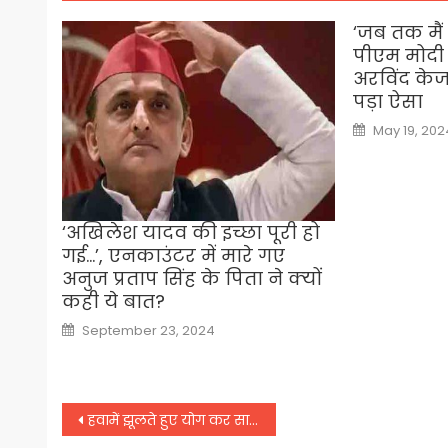
‘जब तक मैं 
पीएम मोदी
अरविंद के
पड़ा ऐसा
Posted
May 19, 202
on
‘अखिलेश यादव की इच्छा पूरी हो
गई…’, एनकाउंटर में मारे गए
अनुज प्रताप स‍िंह के प‍िता ने क्‍यों
कही ये बात?
Posted
September 23, 2024
on
Post
हवामें झूलते हुए योग कर साराने किया हैरान