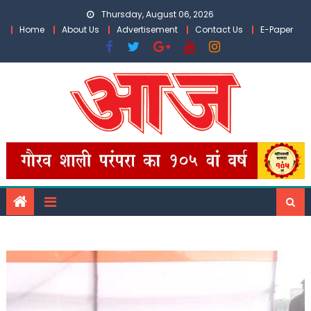
Skip
Thursday, August 06, 2026
to
Home
About Us
Advertisement
Contact Us
E-Paper
content