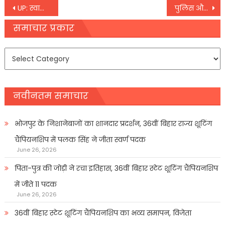
Post
UP: स्वामी प्रसाद बोले- धर्म की चादर में छिपे, भेड़ियों से बनाओ दूरी
पुलिस और नक्‍सलियों का एक बार फिर से सामना, चतरा के जंगलों में दोनों में जंग, एक उग्रवादी ढेर
navigation
समाचार प्रकार
समाचार
प्रकार
नवीनतम समाचार
भोजपुर के निशानेबाजों का शानदार प्रदर्शन, 36वीं बिहार राज्य शूटिंग
चैंपियनशिप में पलक सिंह ने जीता स्वर्ण पदक
June 26, 2026
पिता-पुत्र की जोड़ी ने रचा इतिहास, 36वीं बिहार स्टेट शूटिंग चैंपियनशिप
में जीते 11 पदक
June 26, 2026
36वीं बिहार स्टेट शूटिंग चैंपियनशिप का भव्य समापन, विजेता