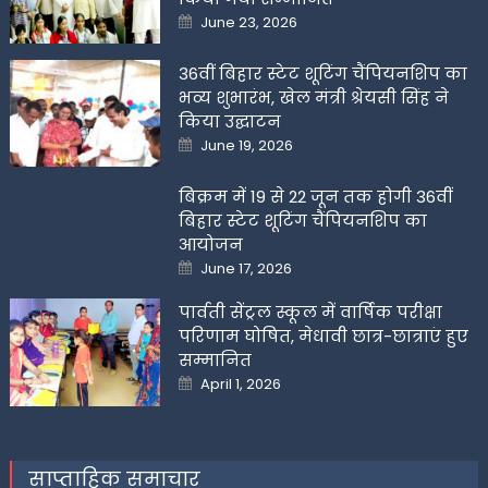
Posted
June 23, 2026
on
36वीं बिहार स्टेट शूटिंग चैंपियनशिप का
भव्य शुभारंभ, खेल मंत्री श्रेयसी सिंह ने
किया उद्घाटन
Posted
June 19, 2026
on
बिक्रम में 19 से 22 जून तक होगी 36वीं
बिहार स्टेट शूटिंग चैंपियनशिप का
आयोजन
Posted
June 17, 2026
on
पार्वती सेंट्रल स्कूल में वार्षिक परीक्षा
परिणाम घोषित, मेधावी छात्र-छात्राएं हुए
सम्मानित
Posted
April 1, 2026
on
साप्ताहिक समाचार