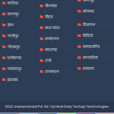
मिर्जापुर
करियर
बिजनेस
सोनभद्र
कानपुर
बिहार
विज्ञापन
खेल
मध्य प्रदेश
विडियो
गाजीपुर
मनोरंजन
सम्पादकीय
गोरखपुर
महाराष्ट्र
साप्ताहिक
छत्तीसगढ़
रांची
स्वास्थ्य
जमशेदपुर
राजस्थान
झारखंड
2022 Jnanamandal Pvt. ltd.
|
Aj Hindi Daily
Techup Technologies
.