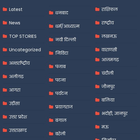
Latest
राशिफल
धनबाद
News
राष्ट्रीय
धर्म/आध्यात्म
TOP STORIES
लखनऊ
नयी दिल्ली
Uncategorized
वाराणसी
निविदा
आज़मगढ़
अन्तर्राष्ट्रीय
पंजाब
चंदौली
अलीगढ़
पटना
जौनपुर
आगरा
पर्यटन
बलिया
उड़ीसा
प्रयागराज
भदोही, ज्ञानपुर
उत्तर प्रदेश
बंगाल
मऊ
उत्तराखण्ड
बरेली