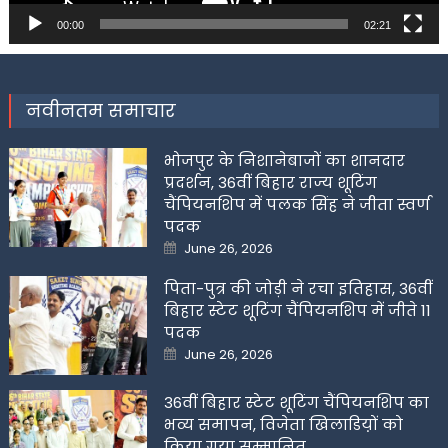
00:00
02:21
नवीनतम समाचार
भोजपुर के निशानेबाजों का शानदार
प्रदर्शन, 36वीं बिहार राज्य शूटिंग
चैंपियनशिप में पलक सिंह ने जीता स्वर्ण
पदक
Posted
June 26, 2026
on
पिता-पुत्र की जोड़ी ने रचा इतिहास, 36वीं
बिहार स्टेट शूटिंग चैंपियनशिप में जीते 11
पदक
Posted
June 26, 2026
on
36वीं बिहार स्टेट शूटिंग चैंपियनशिप का
भव्य समापन, विजेता खिलाडिय़ों को
किया गया सम्मानित