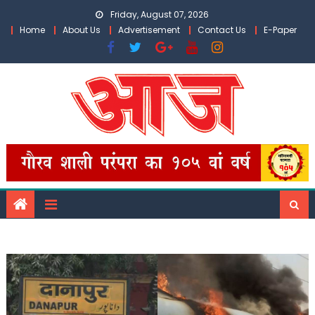
Skip
Friday, August 07, 2026
to
Home
About Us
Advertisement
Contact Us
E-Paper
content