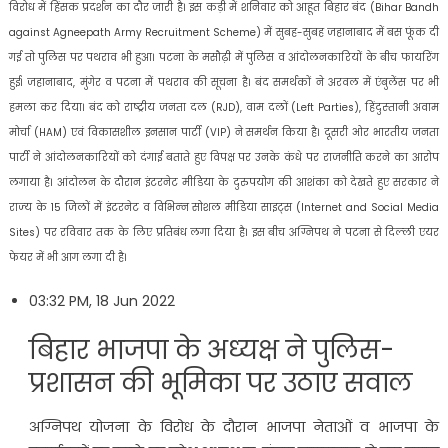
विरोध में हिंसक प्रदर्शन का दौर जारी है। इस कड़ी में शनिवार को आहूत बिहार बंद (Bihar Bandh
against Agneepath Army Recruitment Scheme) में सुबह-सुबह जहानाबाद में बस फूंक दी
गई तो पुलिस पर पथराव भी हुआ। पटना के मसौढ़ी में पुलिस व आंदोलनकारियों के बीच फायरिंग
हुई। जहानाबाद, मुंगेर व पटना में पथराव की सूचना है। बंद समर्थकों ने अरवल में एंबुलेंस पर भी
हमला कर दिया। बंद को राष्‍ट्रीय जनता दल (RJD), वाम दलों (Left Parties), हिंदुस्‍तानी अवाम
मोर्चा (HAM) एवं विकासशील इनसान पार्टी (VIP) ने समर्थन किया है। दूसरी ओर भारतीय जनता
पार्टी ने आंदोलनकारियों को दंगाई बताते हुए विपक्ष पर उनके कंधे पर राजनीति करने का आरोप
लगाया है। आंदोलन के दौरान इंटरनेट मीडिया के दुरुपयोग की आशंका को देखते हुए सरकार ने
राज्‍य के 15 जिलों में इंटरनेट व विभिन्‍न सोशल मीडिया साइट्स (Internet and Social Media
Sites) पर रविवार तक के लिए प्रतिबंध लगा दिया है। इस बीच अग्निपथ ने पटना से दिल्‍ली एयर
फेयर में भी आग लगा दी है।
03:32 PM, 18 Jun 2022
बिहार भाजपा के अध्‍यक्ष ने पुलिस-
प्रशासन की भूमिका पर उठाए सवाल
अग्निपथ योजना के विरोध के दौरान भाजपा नेताओं व भाजपा के