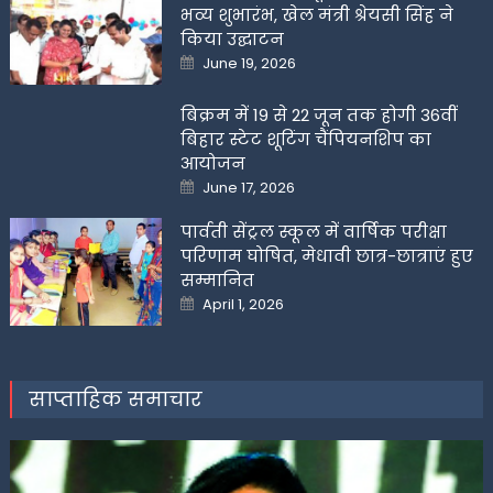
भव्य शुभारंभ, खेल मंत्री श्रेयसी सिंह ने
किया उद्घाटन
Posted
June 19, 2026
on
बिक्रम में 19 से 22 जून तक होगी 36वीं
बिहार स्टेट शूटिंग चैंपियनशिप का
आयोजन
Posted
June 17, 2026
on
पार्वती सेंट्रल स्कूल में वार्षिक परीक्षा
परिणाम घोषित, मेधावी छात्र-छात्राएं हुए
सम्मानित
Posted
April 1, 2026
on
साप्ताहिक समाचार