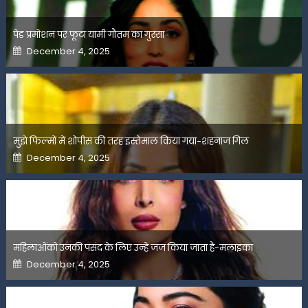
पेड प्रमोशन पर फूटा यामी गौतम का गुस्सा
Posted
December 4, 2025
on
मुझे फिल्मों में शोपीस की तरह इस्तेमाल किया गया-शहनाज गिल
Posted
December 4, 2025
on
महिलाओंको उनकी पसंद के लिए उन्हें जज किया जाता है-मलाइका
Posted
December 4, 2025
on