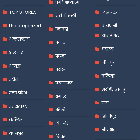
धर्म/आध्यात्म
TOP STORIES
लखनऊ
नयी दिल्ली
Uncategorized
वाराणसी
निविदा
आज़मगढ़
अन्तर्राष्ट्रीय
पंजाब
चंदौली
अलीगढ़
पटना
जौनपुर
आगरा
पर्यटन
बलिया
उड़ीसा
प्रयागराज
भदोही, ज्ञानपुर
उत्तर प्रदेश
बंगाल
मऊ
उत्तराखण्ड
बरेली
मिर्जापुर
करियर
बिजनेस
सोनभद्र
कानपुर
बिहार