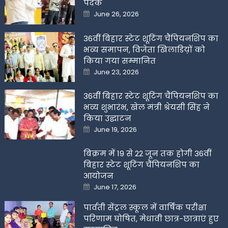
पदक
Posted
June 26, 2026
on
36वीं बिहार स्टेट शूटिंग चैंपियनशिप का
भव्य समापन, विजेता खिलाडिय़ों को
किया गया सम्मानित
Posted
June 23, 2026
on
36वीं बिहार स्टेट शूटिंग चैंपियनशिप का
भव्य शुभारंभ, खेल मंत्री श्रेयसी सिंह ने
किया उद्घाटन
Posted
June 19, 2026
on
बिक्रम में 19 से 22 जून तक होगी 36वीं
बिहार स्टेट शूटिंग चैंपियनशिप का
आयोजन
Posted
June 17, 2026
on
पार्वती सेंट्रल स्कूल में वार्षिक परीक्षा
परिणाम घोषित, मेधावी छात्र-छात्राएं हुए