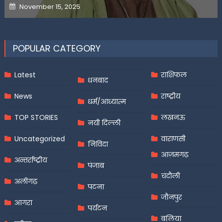
Posted
November 15, 2025
on
POPULAR CATEGORY
Latest
राशिफल
धनबाद
News
राष्ट्रीय
धर्म/आध्यात्म
TOP STORIES
लखनऊ
नयी दिल्ली
Uncategorized
वाराणसी
निविदा
आज़मगढ़
अन्तर्राष्ट्रीय
पंजाब
चंदौली
अलीगढ़
पटना
जौनपुर
आगरा
पर्यटन
बलिया