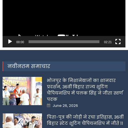
00:00
02:21
नवीनतम समाचार
भोजपुर के निशानेबाजों का शानदार
प्रदर्शन, 36वीं बिहार राज्य शूटिंग
चैंपियनशिप में पलक सिंह ने जीता स्वर्ण
पदक
Posted
June 26, 2026
on
पिता-पुत्र की जोड़ी ने रचा इतिहास, 36वीं
बिहार स्टेट शूटिंग चैंपियनशिप में जीते 11