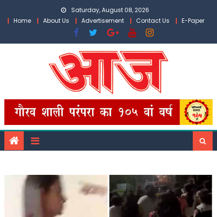
Skip
Saturday, August 08, 2026
to
Home
About Us
Advertisement
Contact Us
E-Paper
content