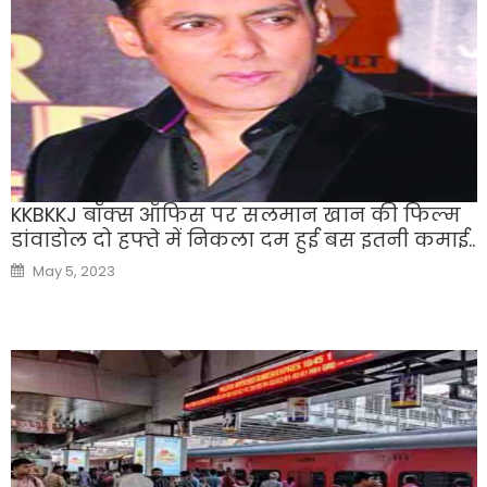
KKBKKJ बॉक्स ऑफिस पर सलमान खान की फिल्म
डांवाडोल दो हफ्ते में निकला दम हुई बस इतनी कमाई..
Posted
May 5, 2023
on