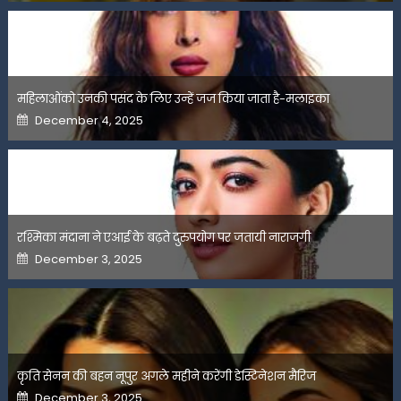
महिलाओंको उनकी पसंद के लिए उन्हें जज किया जाता है-मलाइका
Posted
December 4, 2025
on
रश्मिका मंदाना ने एआई के बढ़ते दुरुपयोग पर जतायी नाराजगी
Posted
December 3, 2025
on
कृति सेनन की बहन नूपुर अगले महीने करेंगी डेस्टिनेशन मैरिज
Posted
December 3, 2025