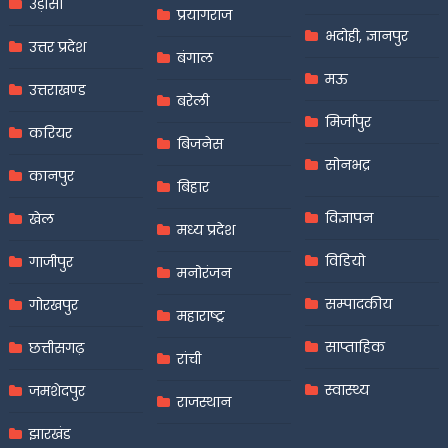
उड़ीसा
प्रयागराज
भदोही, ज्ञानपुर
उत्तर प्रदेश
बंगाल
मऊ
उत्तराखण्ड
बरेली
मिर्जापुर
करियर
बिजनेस
सोनभद्र
कानपुर
बिहार
विज्ञापन
खेल
मध्य प्रदेश
विडियो
गाजीपुर
मनोरंजन
सम्पादकीय
गोरखपुर
महाराष्ट्र
साप्ताहिक
छत्तीसगढ़
रांची
स्वास्थ्य
जमशेदपुर
राजस्थान
झारखंड