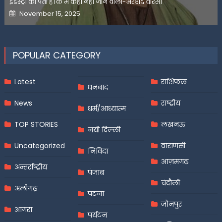
इंडस्ट्री को पता है कि मैं कहीं नहीं जाने वाला-अरशद वारसी
Posted
November 15, 2025
on
POPULAR CATEGORY
Latest
राशिफल
धनबाद
News
राष्ट्रीय
धर्म/आध्यात्म
TOP STORIES
लखनऊ
नयी दिल्ली
Uncategorized
वाराणसी
निविदा
आज़मगढ़
अन्तर्राष्ट्रीय
पंजाब
चंदौली
अलीगढ़
पटना
जौनपुर
आगरा
पर्यटन