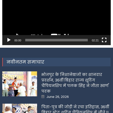
00:00
02:21
नवीनतम समाचार
भोजपुर के निशानेबाजों का शानदार
प्रदर्शन, 36वीं बिहार राज्य शूटिंग
चैंपियनशिप में पलक सिंह ने जीता स्वर्ण
पदक
Posted
June 26, 2026
on
पिता-पुत्र की जोड़ी ने रचा इतिहास, 36वीं
बिहार स्टेट शूटिंग चैंपियनशिप में जीते 11