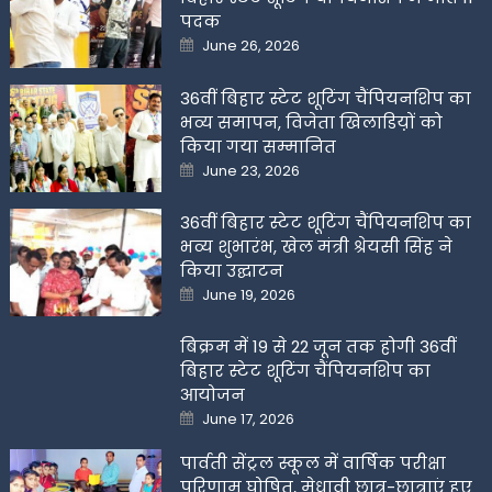
पदक
Posted
June 26, 2026
on
36वीं बिहार स्टेट शूटिंग चैंपियनशिप का
भव्य समापन, विजेता खिलाडिय़ों को
किया गया सम्मानित
Posted
June 23, 2026
on
36वीं बिहार स्टेट शूटिंग चैंपियनशिप का
भव्य शुभारंभ, खेल मंत्री श्रेयसी सिंह ने
किया उद्घाटन
Posted
June 19, 2026
on
बिक्रम में 19 से 22 जून तक होगी 36वीं
बिहार स्टेट शूटिंग चैंपियनशिप का
आयोजन
Posted
June 17, 2026
on
पार्वती सेंट्रल स्कूल में वार्षिक परीक्षा
परिणाम घोषित, मेधावी छात्र-छात्राएं हुए