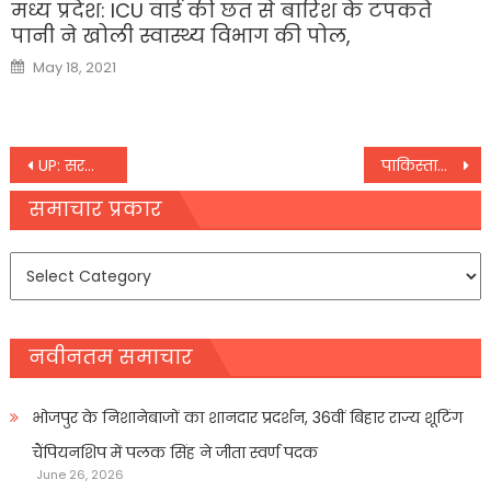
मध्य प्रदेश: ICU वार्ड की छत से बारिश के टपकते
पानी ने खोली स्वास्थ्य विभाग की पोल,
Posted
May 18, 2021
on
Post
UP: सरकार बनने पर नौजवानों को नौकरी और रोजगार, जौनपुर में बोले मुलायम सिंह यादव
पाकिस्तान के पेशावर स्थित एक मस्जिद में जुमे की नमाज के दौरान बम धमाका
navigation
समाचार प्रकार
समाचार
प्रकार
नवीनतम समाचार
भोजपुर के निशानेबाजों का शानदार प्रदर्शन, 36वीं बिहार राज्य शूटिंग
चैंपियनशिप में पलक सिंह ने जीता स्वर्ण पदक
June 26, 2026