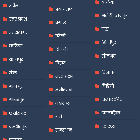
बलिया
उड़ीसा
प्रयागराज
भदोही, ज्ञानपुर
उत्तर प्रदेश
बंगाल
मऊ
उत्तराखण्ड
बरेली
मिर्जापुर
करियर
बिजनेस
सोनभद्र
कानपुर
बिहार
विज्ञापन
खेल
मध्य प्रदेश
विडियो
गाजीपुर
मनोरंजन
सम्पादकीय
गोरखपुर
महाराष्ट्र
साप्ताहिक
छत्तीसगढ़
रांची
स्वास्थ्य
जमशेदपुर
राजस्थान
झारखंड