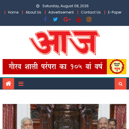
Skip
Saturday, August 08, 2026
to
Home
About Us
Advertisement
Contact Us
E-Paper
content