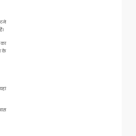
हटने
ैं।
म का
े के
यहां
खास