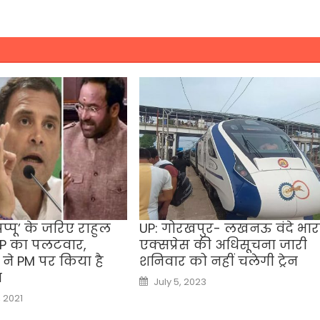
 ‘पप्पू’ के जरिए राहुल
UP: गोरखपुर- लखनऊ वंदे भा
JP का पलटवार,
एक्सप्रेस की अधिसूचना जारी
ता ने PM पर किया है
शनिवार को नहीं चलेगी ट्रेन
ा
Posted
July 5, 2023
on
, 2021