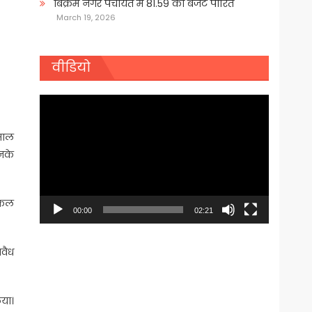
बिक्रम नगर पंचायत में 81.59 का बजट पारित
March 19, 2026
वीडियो
Video
Player
साल
उनके
ो कल
00:00
02:21
अवैध
िया।