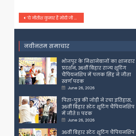
Post
‘ये नीतीश कुमार हैं मोदी जी का खासमखास’ विपक्षी दलों की बैठक से पहले पटना में पोस्टर पर मचा सियासी बवाल
navigation
नवीनतम समाचार
भोजपुर के निशानेबाजों का शानदार
प्रदर्शन, 36वीं बिहार राज्य शूटिंग
चैंपियनशिप में पलक सिंह ने जीता
स्वर्ण पदक
Posted
June 26, 2026
on
पिता-पुत्र की जोड़ी ने रचा इतिहास,
36वीं बिहार स्टेट शूटिंग चैंपियनशिप
में जीते 11 पदक
Posted
June 26, 2026
on
36वीं बिहार स्टेट शूटिंग चैंपियनशिप