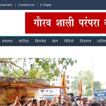
tisement
Contact Us
E-Paper
स्वास्थ्य
करियर
बिजनेस
खेल
विडियो
विज्ञापन
राशि