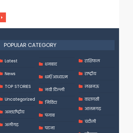
POPULAR CATEGORY
Latest
राशिफल
धनबाद
News
राष्ट्रीय
धर्म/आध्यात्म
TOP STORIES
लखनऊ
नयी दिल्ली
Uncategorized
वाराणसी
निविदा
आज़मगढ़
अन्तर्राष्ट्रीय
पंजाब
चंदौली
अलीगढ़
पटना