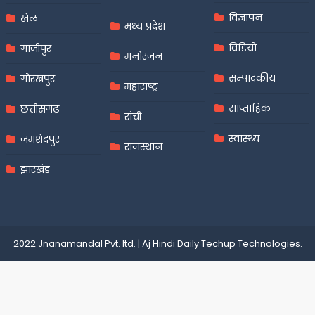
विज्ञापन
खेल
मध्य प्रदेश
विडियो
गाजीपुर
मनोरंजन
सम्पादकीय
गोरखपुर
महाराष्ट्र
साप्ताहिक
छत्तीसगढ़
रांची
स्वास्थ्य
जमशेदपुर
राजस्थान
झारखंड
2022 Jnanamandal Pvt. ltd.
|
Aj Hindi Daily
Techup Technologies
.