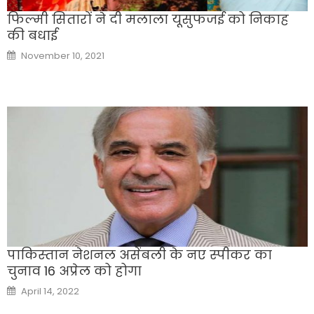
फिल्मी सितारों ने दी मलाला यूसुफजई को निकाह
की बधाई
Posted
November 10, 2021
on
पाकिस्‍तान नेशनल असेंबली के नए स्‍पीकर का
चुनाव 16 अप्रेल को होगा
Posted
April 14, 2022
on