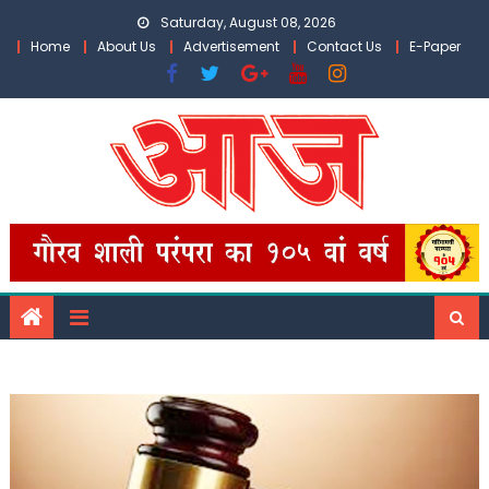
Skip
Saturday, August 08, 2026
to
Home
About Us
Advertisement
Contact Us
E-Paper
content