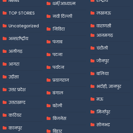
News
राष्ट्रीय
धर्म/आध्यात्म
TOP STORIES
लखनऊ
नयी दिल्ली
Uncategorized
वाराणसी
निविदा
आज़मगढ़
अन्तर्राष्ट्रीय
पंजाब
चंदौली
अलीगढ़
पटना
जौनपुर
आगरा
पर्यटन
बलिया
उड़ीसा
प्रयागराज
भदोही, ज्ञानपुर
उत्तर प्रदेश
बंगाल
मऊ
उत्तराखण्ड
बरेली
मिर्जापुर
करियर
बिजनेस
सोनभद्र
कानपुर
बिहार