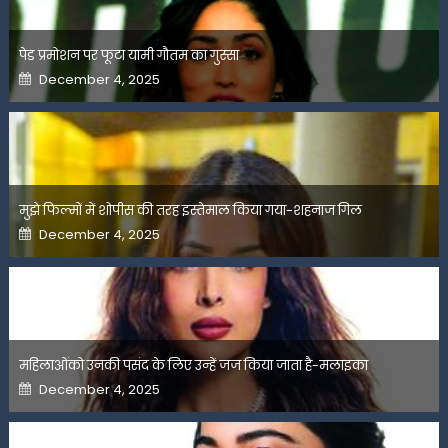
पेड प्रमोशन पर फूटा यामी गौतम का गुस्सा
Posted
December 4, 2025
on
मुझे फिल्मों में शोपीस की तरह इस्तेमाल किया गया-शहनाज गिल
Posted
December 4, 2025
on
महिलाओंको उनकी पसंद के लिए उन्हें जज किया जाता है-मलाइका
Posted
December 4, 2025
on