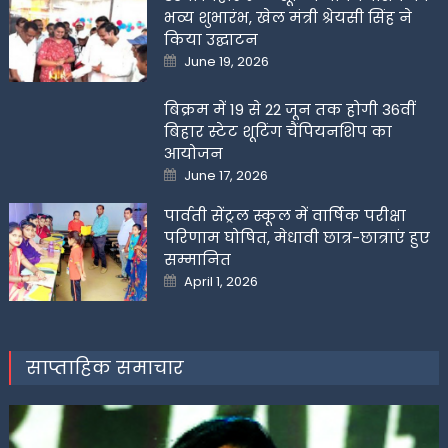
भव्य शुभारंभ, खेल मंत्री श्रेयसी सिंह ने
किया उद्घाटन
Posted
June 19, 2026
on
बिक्रम में 19 से 22 जून तक होगी 36वीं
बिहार स्टेट शूटिंग चैंपियनशिप का
आयोजन
Posted
June 17, 2026
on
पार्वती सेंट्रल स्कूल में वार्षिक परीक्षा
परिणाम घोषित, मेधावी छात्र-छात्राएं हुए
सम्मानित
Posted
April 1, 2026
on
साप्ताहिक समाचार