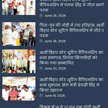
चैंपियनशिप में पलक सिंह ने जीता स्वर्ण
पदक
Posted
June 26, 2026
on
पिता-पुत्र की जोड़ी ने रचा इतिहास, 36वीं
बिहार स्टेट शूटिंग चैंपियनशिप में जीते 11
पदक
Posted
June 26, 2026
on
36वीं बिहार स्टेट शूटिंग चैंपियनशिप का
भव्य समापन, विजेता खिलाडिय़ों को
किया गया सम्मानित
Posted
June 23, 2026
on
36वीं बिहार स्टेट शूटिंग चैंपियनशिप का
भव्य शुभारंभ, खेल मंत्री श्रेयसी सिंह ने
किया उद्घाटन
Posted
June 19, 2026
on
बिक्रम में 19 से 22 जून तक होगी 36वीं