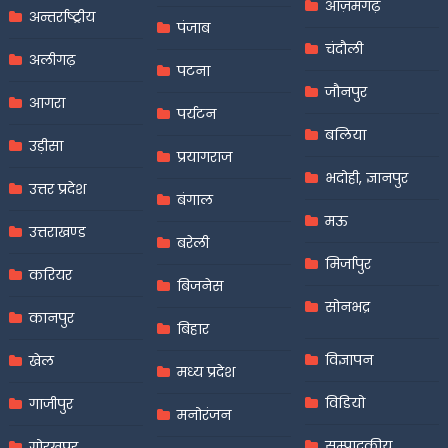
आज़मगढ़
अन्तर्राष्ट्रीय
पंजाब
चंदौली
अलीगढ़
पटना
जौनपुर
आगरा
पर्यटन
बलिया
उड़ीसा
प्रयागराज
भदोही, ज्ञानपुर
उत्तर प्रदेश
बंगाल
मऊ
उत्तराखण्ड
बरेली
मिर्जापुर
करियर
बिजनेस
सोनभद्र
कानपुर
बिहार
विज्ञापन
खेल
मध्य प्रदेश
विडियो
गाजीपुर
मनोरंजन
सम्पादकीय
गोरखपुर