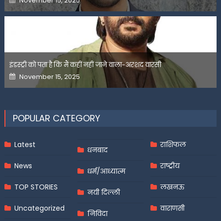
November 15, 2025
on
इंडस्ट्री को पता है कि मैं कहीं नहीं जाने वाला-अरशद वारसी
Posted
November 15, 2025
on
POPULAR CATEGORY
Latest
राशिफल
धनबाद
News
राष्ट्रीय
धर्म/आध्यात्म
TOP STORIES
लखनऊ
नयी दिल्ली
Uncategorized
वाराणसी
निविदा