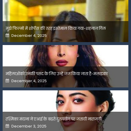
मुझे फिल्मों में शोपीस की तरह इस्तेमाल किया गया-शहनाज गिल
Posted
December 4, 2025
on
महिलाओंको उनकी पसंद के लिए उन्हें जज किया जाता है-मलाइका
Posted
December 4, 2025
on
रश्मिका मंदाना ने एआई के बढ़ते दुरुपयोग पर जतायी नाराजगी
Posted
December 3, 2025
on