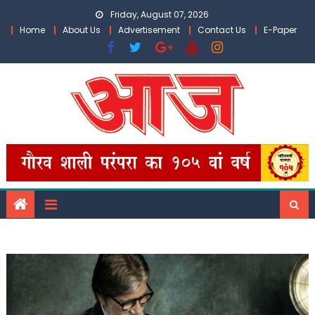
Skip
Friday, August 07, 2026
to
Home
About Us
Advertisement
Contact Us
E-Paper
content