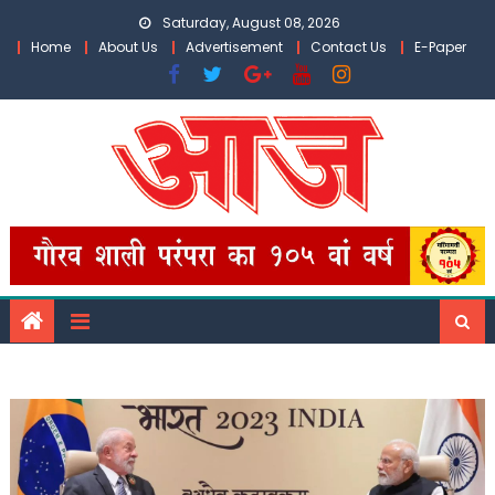
Skip
Saturday, August 08, 2026
to
Home
About Us
Advertisement
Contact Us
E-Paper
content