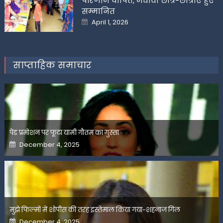
परिणाम घोषित, मेधावी छात्र-छात्राएं हुए
सम्मानित
Posted
April 1, 2026
on
साप्ताहिक समाचार
पेड प्रमोशन पर फूटा यामी गौतम का गुस्सा
Posted
December 4, 2025
on
मुझे फिल्मों में शोपीस की तरह इस्तेमाल किया गया-शहनाज गिल
Posted
December 4, 2025