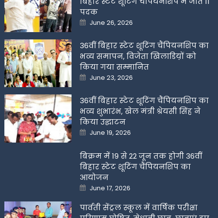
बिहार स्टेट शूटिंग चैंपियनशिप में जीते 11
पदक
Posted
June 26, 2026
on
36वीं बिहार स्टेट शूटिंग चैंपियनशिप का
भव्य समापन, विजेता खिलाडिय़ों को
किया गया सम्मानित
Posted
June 23, 2026
on
36वीं बिहार स्टेट शूटिंग चैंपियनशिप का
भव्य शुभारंभ, खेल मंत्री श्रेयसी सिंह ने
किया उद्घाटन
Posted
June 19, 2026
on
बिक्रम में 19 से 22 जून तक होगी 36वीं
बिहार स्टेट शूटिंग चैंपियनशिप का
आयोजन
Posted
June 17, 2026
on
पार्वती सेंट्रल स्कूल में वार्षिक परीक्षा