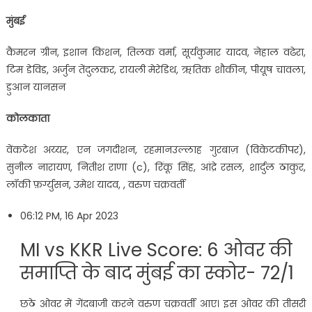
मुंबई
कैमरन ग्रीन, इशान किशन, तिलक वर्मा, सूर्यकुमार यादव, नेहाल वढेरा,
टिम डेविड, अर्जुन तेंदुलकर, रायली मेरेडिथ, ऋतिक शौकीन, पीयूष चावला,
डुआन यानसन
कोलकाता
वेंकटेश अय्यर, एन जगदीशन, रहमानउल्लाह गुरबाज़ (विकेटकीपर),
सुनील नारायण, नितीश राणा (c), रिंकू सिंह, आंद्रे रसल, शार्दुल ठाकुर,
लॉकी फ़र्ग्युसन, उमेश यादव, , वरुण चक्रवर्ती
06:12 PM, 16 Apr 2023
MI vs KKR Live Score: 6 ओवर की
समाप्ति के बाद मुंबई का स्कोर- 72/1
छठे ओवर में गेंदबाजी करने वरुण चक्रवर्ती आए। इस ओवर की तीसरी