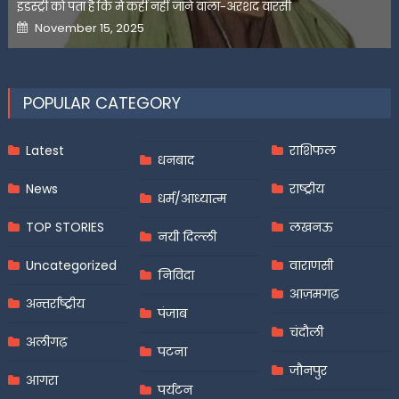
इंडस्ट्री को पता है कि मैं कहीं नहीं जाने वाला-अरशद वारसी
Posted
November 15, 2025
on
POPULAR CATEGORY
Latest
राशिफल
धनबाद
News
राष्ट्रीय
धर्म/आध्यात्म
TOP STORIES
लखनऊ
नयी दिल्ली
Uncategorized
वाराणसी
निविदा
आज़मगढ़
अन्तर्राष्ट्रीय
पंजाब
चंदौली
अलीगढ़
पटना
जौनपुर
आगरा
पर्यटन