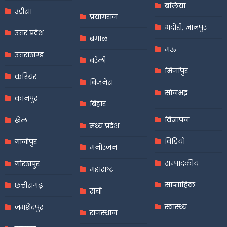
बलिया
उड़ीसा
प्रयागराज
भदोही, ज्ञानपुर
उत्तर प्रदेश
बंगाल
मऊ
उत्तराखण्ड
बरेली
मिर्जापुर
करियर
बिजनेस
सोनभद्र
कानपुर
बिहार
विज्ञापन
खेल
मध्य प्रदेश
विडियो
गाजीपुर
मनोरंजन
सम्पादकीय
गोरखपुर
महाराष्ट्र
साप्ताहिक
छत्तीसगढ़
रांची
स्वास्थ्य
जमशेदपुर
राजस्थान