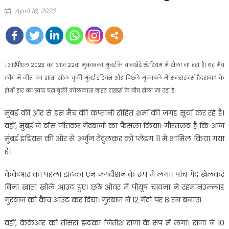
Posted
April 16, 2023
on
:
आईपीएल 2023 का आज 22वां मुकाबला मुंबई के वानखेड़े स्टेडियम में खेला जा रहा है। यह मैच
लीग में जीत का खाता खोल चुकी मुंबई इंडियंस और पिछले मुकाबले में सनराइजर्स हैदराबाद के
होथों हार का स्वाद चख चुकी कोलकाता नाइट राइडर्स के बीच खेला जा रहा है।
मुंबई की ओर से इस मैच की कप्तानी रोहित शर्मा की जगह सूर्या कर रहे हैं।
वहीं, मुंबई ने टॉस जीतकर गेंदबाजी का फैसला किया। गौरतलब है कि आज
मुंबई इंडियंस की ओर से अर्जुन तेंदुलकर को प्लेइंग 11 में शामिल किया गया
है।
केकेआर का पहला झटका एन जगदीशन के रूप में लगा। पांच गेंद खेलकर
बिना खाता खोले आउट हुए। छठे ओवर में पीयूष चावना ने रहमानउल्लाह
गुरबाज को कैच आउट कर दिया। गुरबाज ने 12 गेंदों पर 8 रन बनाए।
वहीं, केकेआर को तीसरा झटका नितीश राणा के रूप में लगा। राणा ने 10