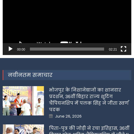
00:00
02:21
नवीनतम समाचार
भोजपुर के निशानेबाजों का शानदार
प्रदर्शन, 36वीं बिहार राज्य शूटिंग
चैंपियनशिप में पलक सिंह ने जीता स्वर्ण
पदक
Posted
June 26, 2026
on
पिता-पुत्र की जोड़ी ने रचा इतिहास, 36वीं