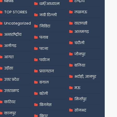
News
राष्ट्रीय
धर्म/आध्यात्म
TOP STORIES
लखनऊ
नयी दिल्ली
Uncategorized
वाराणसी
निविदा
आज़मगढ़
अन्तर्राष्ट्रीय
पंजाब
चंदौली
अलीगढ़
पटना
जौनपुर
आगरा
पर्यटन
बलिया
उड़ीसा
प्रयागराज
भदोही, ज्ञानपुर
उत्तर प्रदेश
बंगाल
मऊ
उत्तराखण्ड
बरेली
मिर्जापुर
करियर
बिजनेस
सोनभद्र
कानपुर
बिहार