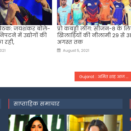
ैठक: जयशंकर बोले-
प्रो कबड्डी लीग: सीजन-8 के ल
िपटने में उद्योगों की
खिलाड़ियों की नीलामी 29 से 31
ा रही,
अगस्त तक
Posted
021
August 5, 2021
on
Gujarat : अमित शाह आज करेंगे भाजपा कोर कमेटी की बैठक की अध्यक्षता,
साप्ताहिक समाचार