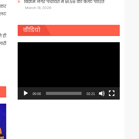
बिक्रम नगर पंचायत में 81.59 का बजट पारित
 आकर
March 19, 2026
 पलट
वीडियो
े ही
जारी
Video
Player
00:00
02:21