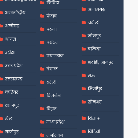
निविदा
आज़मगढ़
अन्तर्राष्ट्रीय
पंजाब
चंदौली
अलीगढ़
पटना
जौनपुर
आगरा
पर्यटन
बलिया
उड़ीसा
प्रयागराज
भदोही, ज्ञानपुर
उत्तर प्रदेश
बंगाल
मऊ
उत्तराखण्ड
बरेली
मिर्जापुर
करियर
बिजनेस
सोनभद्र
कानपुर
बिहार
विज्ञापन
खेल
मध्य प्रदेश
विडियो
गाजीपुर
मनोरंजन