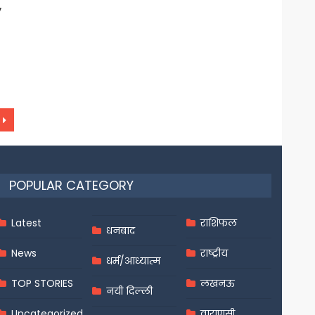
,
POPULAR CATEGORY
Latest
राशिफल
धनबाद
News
राष्ट्रीय
धर्म/आध्यात्म
TOP STORIES
लखनऊ
नयी दिल्ली
Uncategorized
वाराणसी