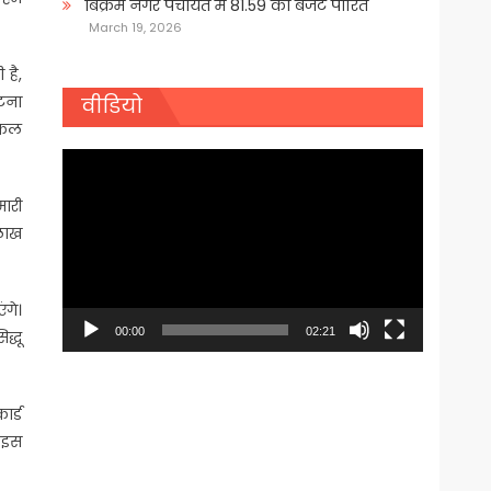
बिक्रम नगर पंचायत में 81.59 का बजट पारित
March 19, 2026
 है,
घटना
वीडियो
िकल
Video
Player
मारी
 लाख
ंगे।
00:00
02:21
द्धू
ार्ड
। इस