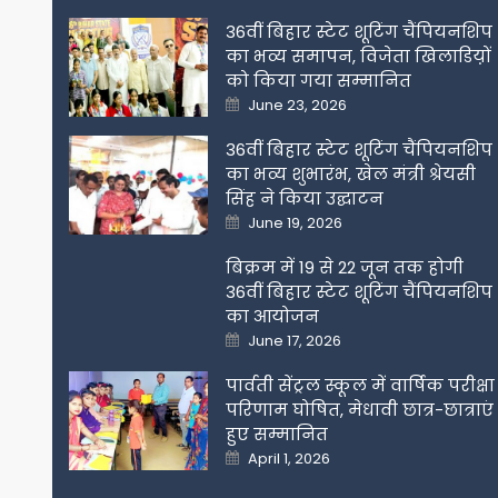
36वीं बिहार स्टेट शूटिंग चैंपियनशिप
का भव्य समापन, विजेता खिलाडिय़ों
को किया गया सम्मानित
Posted
June 23, 2026
on
36वीं बिहार स्टेट शूटिंग चैंपियनशिप
का भव्य शुभारंभ, खेल मंत्री श्रेयसी
सिंह ने किया उद्घाटन
Posted
June 19, 2026
on
बिक्रम में 19 से 22 जून तक होगी
36वीं बिहार स्टेट शूटिंग चैंपियनशिप
का आयोजन
Posted
June 17, 2026
on
पार्वती सेंट्रल स्कूल में वार्षिक परीक्षा
परिणाम घोषित, मेधावी छात्र-छात्राएं
हुए सम्मानित
Posted
April 1, 2026
on