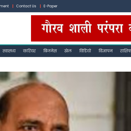
ement
Contact Us
E-Paper
स्वास्थ्य
करियर
बिजनेस
खेल
विडियो
विज्ञापन
राशि