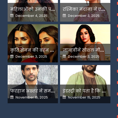
म
हिलाओंको उनकी पसंद के लिए उन्हें जज किया जाता है-मलाइका
र
श्मिका मंदाना ने एआई के बढ़ते दुरुपयोग पर जतायी नाराजगी
Posted
Posted
December 4, 2025
December 3, 2025
on
on
क
ृति सेनन की बहन नूपुर अगले महीने करेंगी डेस्टिनेशन मैरिज
ज
ान्हवीने सोशल मीडियापर उठाये सवाल
Posted
Posted
December 3, 2025
December 3, 2025
on
on
फ
रहान अख्तर ने समझाया देशभक्ति और अंधभक्ति का फर्क
इ
ंडस्ट्री को पता है कि मैं कहीं नहीं जाने वाला-अरशद वारसी
Posted
Posted
November 15, 2025
November 15, 2025
on
on