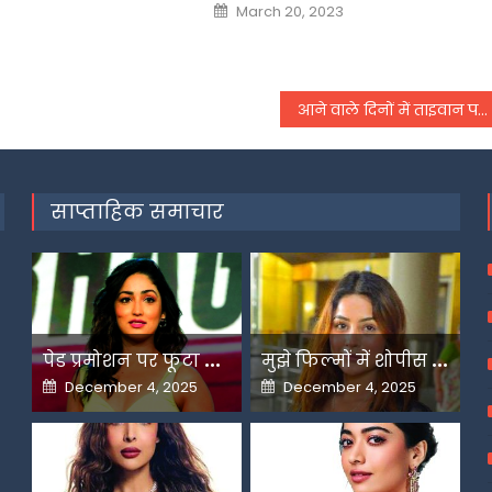
Posted
March 20, 2023
on
आने वाले दिनों में ताइवान पर और आक्रामक हो सकता है चीन, आ सकती है युद्ध की नौबत
साप्ताहिक समाचार
प
ेड प्रमोशन पर फूटा यामी गौतम का गुस्सा
म
ुझे फिल्मों में शोपीस की तरह इस्तेमाल किया गया-शहनाज गिल
Posted
Posted
December 4, 2025
December 4, 2025
on
on