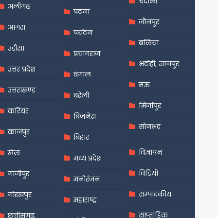
चंदौली
अलीगढ़
पटना
जौनपुर
आगरा
पर्यटन
बलिया
उड़ीसा
प्रयागराज
भदोही, ज्ञानपुर
उत्तर प्रदेश
बंगाल
मऊ
उत्तराखण्ड
बरेली
मिर्जापुर
करियर
बिजनेस
सोनभद्र
कानपुर
बिहार
विज्ञापन
खेल
मध्य प्रदेश
विडियो
गाजीपुर
मनोरंजन
सम्पादकीय
गोरखपुर
महाराष्ट्र
साप्ताहिक
छत्तीसगढ़