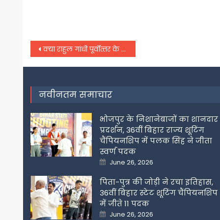
Post
क्‍या राहुल गांधी पूर्वोत्‍तर के राज्‍यों को भारत का हिस्सा नहीं मानते.. असम की भाजपा महिला मोर्चा ने पूछे सवाल, दर्ज कराई शिकायत
navigation
नवीनतम समाचार
भोजपुर के निशानेबाजों का शानदार
प्रदर्शन, 36वीं बिहार राज्य शूटिंग
चैंपियनशिप में पलक सिंह ने जीता
स्वर्ण पदक
Posted
June 26, 2026
on
पिता-पुत्र की जोड़ी ने रचा इतिहास,
36वीं बिहार स्टेट शूटिंग चैंपियनशिप
में जीते 11 पदक
Posted
June 26, 2026
on