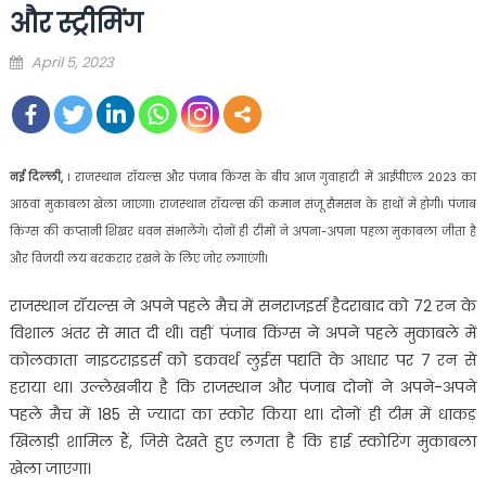
और स्‍ट्रीमिंग
Posted
April 5, 2023
on
नई दिल्‍ली,
। राजस्‍थान रॉयल्‍स और पंजाब किंग्‍स के बीच आज गुवाहाटी में आईपीएल 2023 का
आठवां मुकाबला खेला जाएगा। राजस्‍थान रॉयल्‍स की कमान संजू सैमसन के हाथों में होगी। पंजाब
किंग्‍स की कप्‍तानी शिखर धवन संभालेंगे। दोनों ही टीमों ने अपना-अपना पहला मुकाबला जीता है
और विजयी लय बरकरार रखने के लिए जोर लगाएंगी।
राजस्‍थान रॉयल्‍स ने अपने पहले मैच में सनराजइर्स हैदराबाद को 72 रन के
विशाल अंतर से मात दी थी। वहीं पंजाब किंग्‍स ने अपने पहले मुकाबले में
कोलकाता नाइटराइडर्स को डकवर्थ लुईस पद्यति के आधार पर 7 रन से
हराया था। उल्‍लेखनीय है कि राजस्‍थान और पंजाब दोनों ने अपने-अपने
पहले मैच में 185 से ज्‍यादा का स्‍कोर किया था। दोनों ही टीम में धाकड़
खिलाड़ी शामिल हैं, जिसे देखते हुए लगता है कि हाई स्‍कोरिंग मुकाबला
खेला जाएगा।