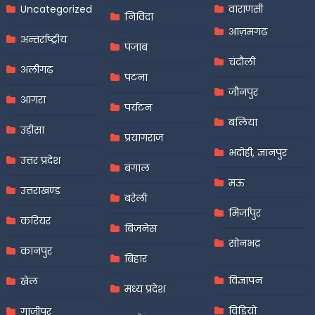
Uncategorized
वाराणसी
निविदा
आज़मगढ़
अन्तर्राष्ट्रीय
पंजाब
चंदौली
अलीगढ़
पटना
जौनपुर
आगरा
पर्यटन
बलिया
उड़ीसा
प्रयागराज
भदोही, ज्ञानपुर
उत्तर प्रदेश
बंगाल
मऊ
उत्तराखण्ड
बरेली
मिर्जापुर
करियर
बिजनेस
सोनभद्र
कानपुर
बिहार
विज्ञापन
खेल
मध्य प्रदेश
विडियो
गाजीपुर