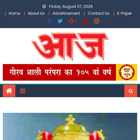
Skip
Friday, August 07, 2026
to
Home
About Us
Advertisement
Contact Us
E-Paper
content