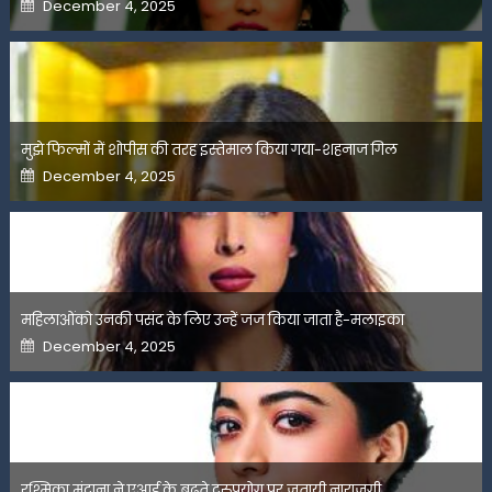
Posted
December 4, 2025
on
मुझे फिल्मों में शोपीस की तरह इस्तेमाल किया गया-शहनाज गिल
Posted
December 4, 2025
on
महिलाओंको उनकी पसंद के लिए उन्हें जज किया जाता है-मलाइका
Posted
December 4, 2025
on
रश्मिका मंदाना ने एआई के बढ़ते दुरुपयोग पर जतायी नाराजगी