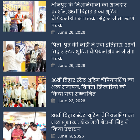
भोजपुर के निशानेबाजों का शानदार
प्रदर्शन, 36वीं बिहार राज्य शूटिंग
चैंपियनशिप में पलक सिंह ने जीता स्वर्ण
पदक
Posted
June 26, 2026
on
पिता-पुत्र की जोड़ी ने रचा इतिहास, 36वीं
बिहार स्टेट शूटिंग चैंपियनशिप में जीते 11
पदक
Posted
June 26, 2026
on
36वीं बिहार स्टेट शूटिंग चैंपियनशिप का
भव्य समापन, विजेता खिलाडिय़ों को
किया गया सम्मानित
Posted
June 23, 2026
on
36वीं बिहार स्टेट शूटिंग चैंपियनशिप का
भव्य शुभारंभ, खेल मंत्री श्रेयसी सिंह ने
किया उद्घाटन
Posted
June 19, 2026
on