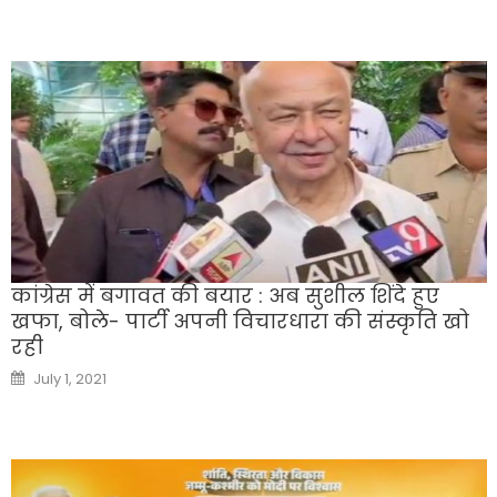
कांग्रेस में बगावत की बयार : अब सुशील शिंदे हुए
खफा, बोले- पार्टी अपनी विचारधारा की संस्कृति खो
रही
Posted
July 1, 2021
on