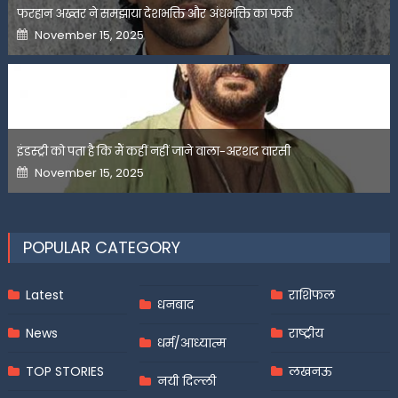
फरहान अख्तर ने समझाया देशभक्ति और अंधभक्ति का फर्क
Posted
November 15, 2025
on
इंडस्ट्री को पता है कि मैं कहीं नहीं जाने वाला-अरशद वारसी
Posted
November 15, 2025
on
POPULAR CATEGORY
Latest
राशिफल
धनबाद
News
राष्ट्रीय
धर्म/आध्यात्म
TOP STORIES
लखनऊ
नयी दिल्ली