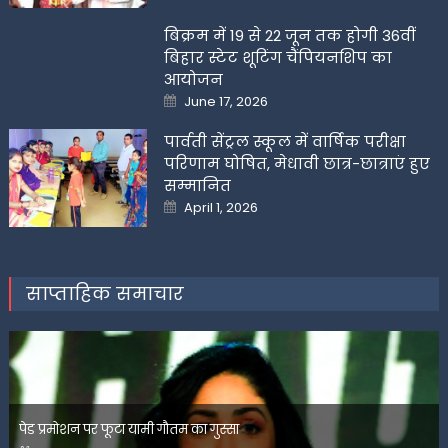
बिक्रम में 19 से 22 जून तक होगी 36वीं
बिहार स्टेट शूटिंग चैंपियनशिप का
आयोजन
Posted
June 17, 2026
on
पार्वती सेंट्रल स्कूल में वार्षिक परीक्षा
परिणाम घोषित, मेधावी छात्र-छात्राएं हुए
सम्मानित
Posted
April 1, 2026
on
साप्ताहिक समाचार
पेड प्रमोशन पर फूटा यामी गौतम का गुस्सा