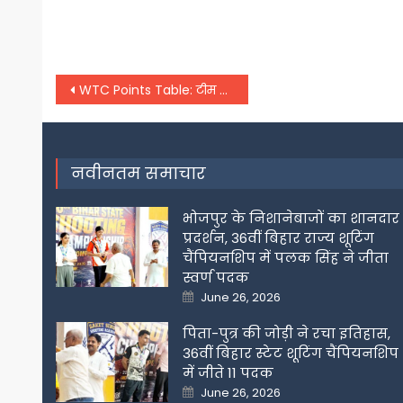
Post
WTC Points Table: टीम इंडिया ने फाइनल की ओर बढ़ाया एक और कदम, पॉइंट्स टेबल में किया बड़ा उलटफेर –
navigation
नवीनतम समाचार
भोजपुर के निशानेबाजों का शानदार
प्रदर्शन, 36वीं बिहार राज्य शूटिंग
चैंपियनशिप में पलक सिंह ने जीता
स्वर्ण पदक
Posted
June 26, 2026
on
पिता-पुत्र की जोड़ी ने रचा इतिहास,
36वीं बिहार स्टेट शूटिंग चैंपियनशिप
में जीते 11 पदक
Posted
June 26, 2026
on