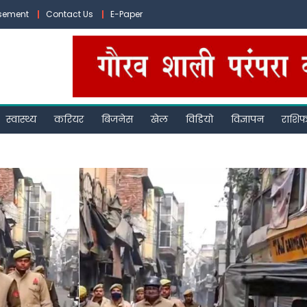
isement
Contact Us
E-Paper
स्वास्थ्य
करियर
बिजनेस
खेल
विडियो
विज्ञापन
राशि