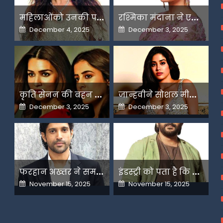
म
हिलाओंको उनकी पसंद के लिए उन्हें जज किया जाता है-मलाइका
र
श्मिका मंदाना ने एआई के बढ़ते दुरुपयोग पर जतायी नाराजगी
Posted
Posted
December 4, 2025
December 3, 2025
on
on
क
ृति सेनन की बहन नूपुर अगले महीने करेंगी डेस्टिनेशन मैरिज
ज
ान्हवीने सोशल मीडियापर उठाये सवाल
Posted
Posted
December 3, 2025
December 3, 2025
on
on
फ
रहान अख्तर ने समझाया देशभक्ति और अंधभक्ति का फर्क
इ
ंडस्ट्री को पता है कि मैं कहीं नहीं जाने वाला-अरशद वारसी
Posted
Posted
November 15, 2025
November 15, 2025
on
on