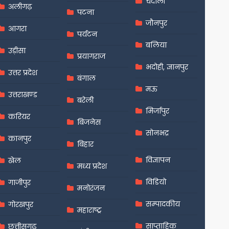
चंदौली
अलीगढ़
पटना
जौनपुर
आगरा
पर्यटन
बलिया
उड़ीसा
प्रयागराज
भदोही, ज्ञानपुर
उत्तर प्रदेश
बंगाल
मऊ
उत्तराखण्ड
बरेली
मिर्जापुर
करियर
बिजनेस
सोनभद्र
कानपुर
बिहार
विज्ञापन
खेल
मध्य प्रदेश
विडियो
गाजीपुर
मनोरंजन
सम्पादकीय
गोरखपुर
महाराष्ट्र
साप्ताहिक
छत्तीसगढ़