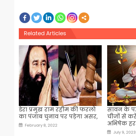
Related Articles
डेरा प्रमुख राम रहीम की फरलो
सावन के प
का पंजाब चुनाव पर पड़ेगा असर,
चीजों से क
अभिषेक हर 
Posted
February 8, 2022
on
Posted
July 9, 2023
on