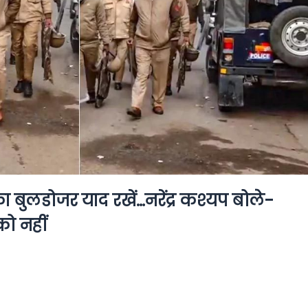
बुलडोजर याद रखें…नरेंद्र कश्यप बोले-
ो नहीं