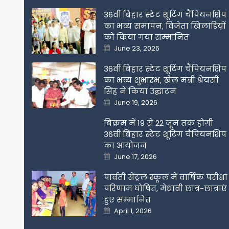
36वीं बिहार स्टेट शूटिंग चैंपियनशिप
का भव्य समापन, विजेता खिलाडिय़ों
को किया गया सम्मानित
Posted
June 23, 2026
on
36वीं बिहार स्टेट शूटिंग चैंपियनशिप
का भव्य शुभारंभ, खेल मंत्री श्रेयसी
सिंह ने किया उद्घाटन
Posted
June 19, 2026
on
बिक्रम में 19 से 22 जून तक होगी
36वीं बिहार स्टेट शूटिंग चैंपियनशिप
का आयोजन
Posted
June 17, 2026
on
पार्वती सेंट्रल स्कूल में वार्षिक परीक्षा
परिणाम घोषित, मेधावी छात्र-छात्राएं
हुए सम्मानित
Posted
April 1, 2026
on