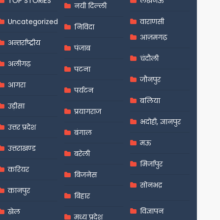
TOP STORIES
लखनऊ
नयी दिल्ली
Uncategorized
वाराणसी
निविदा
आज़मगढ़
अन्तर्राष्ट्रीय
पंजाब
चंदौली
अलीगढ़
पटना
जौनपुर
आगरा
पर्यटन
बलिया
उड़ीसा
प्रयागराज
भदोही, ज्ञानपुर
उत्तर प्रदेश
बंगाल
मऊ
उत्तराखण्ड
बरेली
मिर्जापुर
करियर
बिजनेस
सोनभद्र
कानपुर
बिहार
विज्ञापन
खेल
मध्य प्रदेश