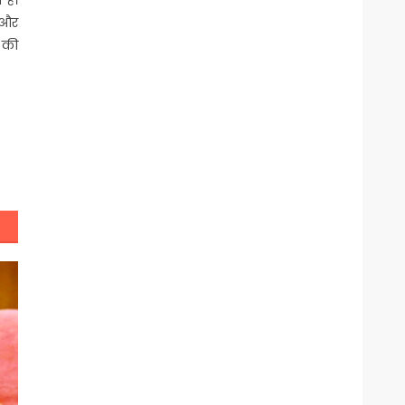
 और
 की