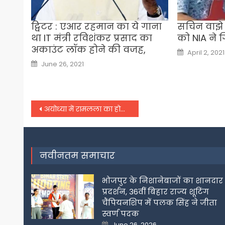
ट्विटर : एआर रहमान का ये गाना
सचिन वाझे क
था IT मंत्री रविशंकर प्रसाद का
को NIA ने 
अकाउंट लॉक होने की वजह,
Posted
April 2, 2021
on
Posted
June 26, 2021
on
Post
अयोध्‍या में रामलला का होगा भव्‍य स्‍वागत, देश भर में लगाए जाएंगे पौधे,
navigation
नवीनतम समाचार
भोजपुर के निशानेबाजों का शानदार
प्रदर्शन, 36वीं बिहार राज्य शूटिंग
चैंपियनशिप में पलक सिंह ने जीता
स्वर्ण पदक
Posted
June 26, 2026