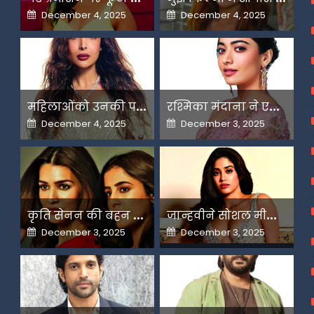
Posted
Posted
December 4, 2025
December 4, 2025
on
on
म
हिलाओंको उनकी पसंद के लिए उन्हें जज किया जाता है-मलाइका
र
श्मिका मंदाना ने एआई के बढ़ते दुरुपयोग पर जतायी नाराजगी
Posted
Posted
December 4, 2025
December 3, 2025
on
on
क
ृति सेनन की बहन नूपुर अगले महीने करेंगी डेस्टिनेशन मैरिज
ज
ान्हवीने सोशल मीडियापर उठाये सवाल
Posted
Posted
December 3, 2025
December 3, 2025
on
on