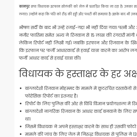
कानपुर
सपा विधायक इरफान सोलंकी को जेल में प्रताड़ित किया जा रहा है। उनका सही 
लगाए। उन्होंने कहा कि पति को रीढ़ की हड्डी और पथरी की समस्या है। इसके बाद भी उनक
भीषण सर्दी के बाद भी उन्हें रजाई-गद्दा भी नहीं दिया गया। पत्न
नजीर फातिमा समेत अन्य ने रिजवान से 15 लाख की रंगदारी मां
लेकिन रिपोर्ट नहीं लिखी गई। जबकि इरफान और रिजवान के खिलाफ द
कि इरफान पर फर्जी आधारकार्ड से हवाई यात्रा करने का आरोप 
फर्जी आधार कार्ड से हवाई यात्रा की।
विधायक के हस्ताक्षर के हर अक्
बांग्लादेशी रिजवान मोहम्मद के मामले में कूटरचित दस्तावेजों स
फोरेंसिक रिपोर्ट का इंतजार है।
रिपोर्ट के लिए पुलिस की ओर से विधि विज्ञान प्रयोगशाला में रि
बांग्लादेशी नागरिक रिजवान के आधार कार्ड बनवाने के लिए 
था।
जिसमें विधायक ने अपने हस्ताक्षर करने के साथ ही उसकी फोटो प
मामले की जांच के लिए जेल में निरुद्ध विधायक से पुलिस ने 13 स