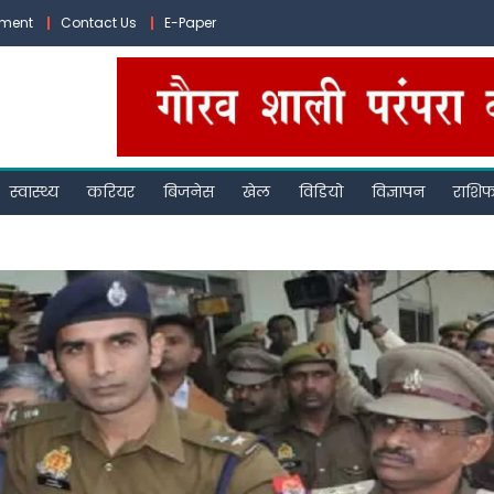
ement
Contact Us
E-Paper
स्वास्थ्य
करियर
बिजनेस
खेल
विडियो
विज्ञापन
राशि