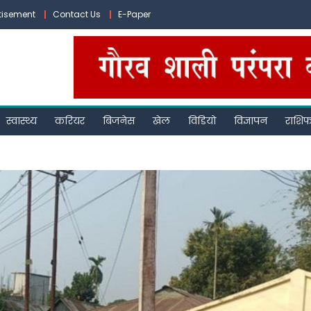
tisement
Contact Us
E-Paper
स्वास्थ्य
करियर
बिजनेस
खेल
विडियो
विज्ञापन
राशि