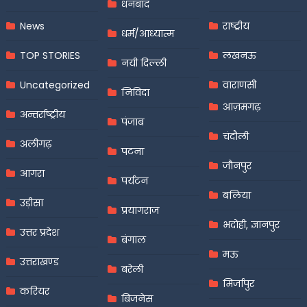
धनबाद
News
राष्ट्रीय
धर्म/आध्यात्म
TOP STORIES
लखनऊ
नयी दिल्ली
Uncategorized
वाराणसी
निविदा
आज़मगढ़
अन्तर्राष्ट्रीय
पंजाब
चंदौली
अलीगढ़
पटना
जौनपुर
आगरा
पर्यटन
बलिया
उड़ीसा
प्रयागराज
भदोही, ज्ञानपुर
उत्तर प्रदेश
बंगाल
मऊ
उत्तराखण्ड
बरेली
मिर्जापुर
करियर
बिजनेस