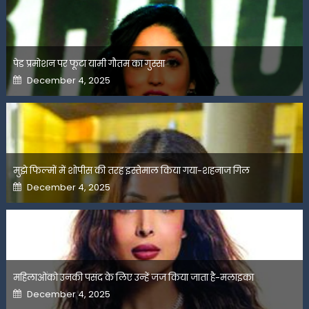
पेड प्रमोशन पर फूटा यामी गौतम का गुस्सा
Posted
December 4, 2025
on
मुझे फिल्मों में शोपीस की तरह इस्तेमाल किया गया-शहनाज गिल
Posted
December 4, 2025
on
महिलाओंको उनकी पसंद के लिए उन्हें जज किया जाता है-मलाइका
Posted
December 4, 2025
on