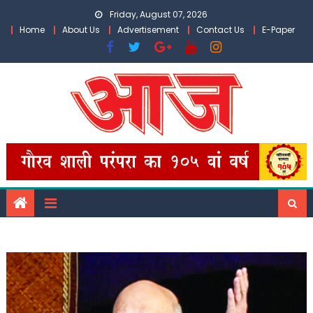
Skip
Friday, August 07, 2026
to
Home
About Us
Advertisement
Contact Us
E-Paper
content