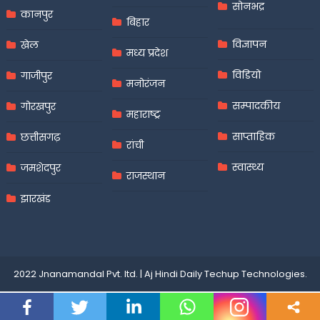
सोनभद्र
कानपुर
बिहार
विज्ञापन
खेल
मध्य प्रदेश
विडियो
गाजीपुर
मनोरंजन
सम्पादकीय
गोरखपुर
महाराष्ट्र
साप्ताहिक
छत्तीसगढ़
रांची
स्वास्थ्य
जमशेदपुर
राजस्थान
झारखंड
2022 Jnanamandal Pvt. ltd.
|
Aj Hindi Daily
Techup Technologies
.