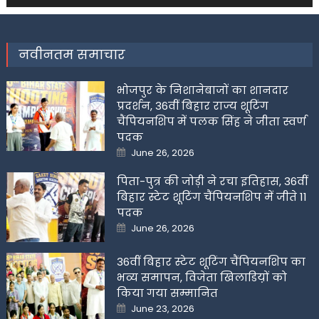
नवीनतम समाचार
भोजपुर के निशानेबाजों का शानदार
प्रदर्शन, 36वीं बिहार राज्य शूटिंग
चैंपियनशिप में पलक सिंह ने जीता स्वर्ण
पदक
Posted
June 26, 2026
on
पिता-पुत्र की जोड़ी ने रचा इतिहास, 36वीं
बिहार स्टेट शूटिंग चैंपियनशिप में जीते 11
पदक
Posted
June 26, 2026
on
36वीं बिहार स्टेट शूटिंग चैंपियनशिप का
भव्य समापन, विजेता खिलाडिय़ों को
किया गया सम्मानित
Posted
June 23, 2026
on