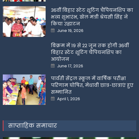
36वीं बिहार स्टेट शूटिंग चैंपियनशिप का
भव्य शुभारंभ, खेल मंत्री श्रेयसी सिंह ने
किया उद्घाटन
Posted
June 19, 2026
on
बिक्रम में 19 से 22 जून तक होगी 36वीं
बिहार स्टेट शूटिंग चैंपियनशिप का
आयोजन
Posted
June 17, 2026
on
पार्वती सेंट्रल स्कूल में वार्षिक परीक्षा
परिणाम घोषित, मेधावी छात्र-छात्राएं हुए
सम्मानित
Posted
April 1, 2026
on
साप्ताहिक समाचार