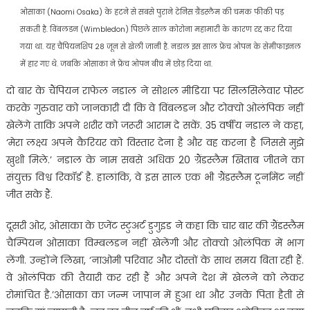
ओसाका (Naomi Osaka) के हटने से सबसे पुराने टेनिस ग्रैंडस्लैम की चमक फीकी पड़
सकती है. विंबलडन (Wimbledon) पिछले साल कोरोना महामारी के कारण रद्द कर दिया
गया था. यह चैंपियनशिप 28 जून से खेली जानी है. नडाल इस साल फ्रेंच ओपन के सेमीफाइनल
में हार गए थे. जबकि ओसाका ने फ्रेंच ओपन बीच में छोड़ दिया था.
दो बार के चैंपियन राफेल नडाल ने सोशल मीडिया पर सिलसिलेवार पोस्ट
करके गुरुवार को जानकारी दी कि वे विंबलडन और टोक्यो ओलंपिक नहीं
खेलेंगे ताकि अपने शरीर को जरूरी आराम दे सकें. 35 वर्षीय नडाल ने कहा,
‘मेरा लक्ष्य अपने कैरियर को विस्तार देना है और वह करना है जिससे मुझे
खुशी मिले.’ नडाल के नाम सबसे अधिक 20 ग्रैंडस्लैम खिताब जीतने का
संयुक्त विश्व रिकॉर्ड है. हालांकि, वे इस साल एक भी ग्रैंडस्लैम टूर्नामेंट नहीं
जीत सके हैं.
दूसरी ओर, ओसाका के एजेंट स्टुअर्ट डुगुइड ने कहा कि चार बार की ग्रैंडस्लैम
चैम्पियन ओसाका विम्बलडन नहीं खेलेंगी और तोक्यो ओलंपिक में भाग
लेंगी. उन्होंने लिखा, ‘नाओमी परिवार और दोस्तों के साथ समय बिता रही हैं.
वे ओलंपिक की तैयारी कर रही हैं और अपने देश में खेलने को लेकर
रोमांचित है.’ओसाका का जन्म जापान में हुआ था और उनके पिता हैती से