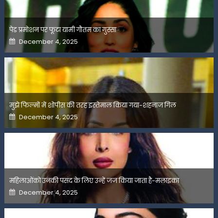
पेड प्रमोशन पर फूटा यामी गौतम का गुस्सा
Posted
December 4, 2025
on
मुझे फिल्मों में शोपीस की तरह इस्तेमाल किया गया-शहनाज गिल
Posted
December 4, 2025
on
महिलाओंको उनकी पसंद के लिए उन्हें जज किया जाता है-मलाइका
Posted
December 4, 2025
on