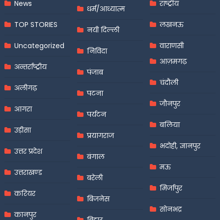
News
राष्ट्रीय
धर्म/आध्यात्म
TOP STORIES
लखनऊ
नयी दिल्ली
Uncategorized
वाराणसी
निविदा
आज़मगढ़
अन्तर्राष्ट्रीय
पंजाब
चंदौली
अलीगढ़
पटना
जौनपुर
आगरा
पर्यटन
बलिया
उड़ीसा
प्रयागराज
भदोही, ज्ञानपुर
उत्तर प्रदेश
बंगाल
मऊ
उत्तराखण्ड
बरेली
मिर्जापुर
करियर
बिजनेस
सोनभद्र
कानपुर