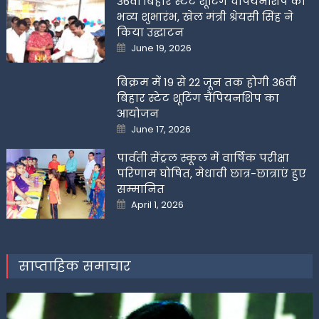
36वीं बिहार स्टेट शूटिंग चैंपियनशिप का
भव्य शुभारंभ, खेल मंत्री श्रेयसी सिंह ने
किया उद्घाटन
Posted
June 19, 2026
on
बिक्रम में 19 से 22 जून तक होगी 36वीं
बिहार स्टेट शूटिंग चैंपियनशिप का
आयोजन
Posted
June 17, 2026
on
पार्वती सेंट्रल स्कूल में वार्षिक परीक्षा
परिणाम घोषित, मेधावी छात्र-छात्राएं हुए
सम्मानित
Posted
April 1, 2026
on
साप्ताहिक समाचार