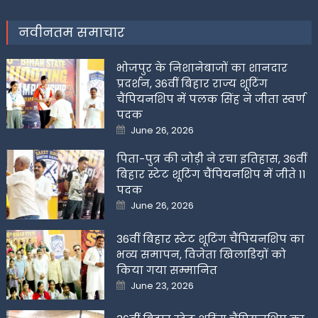
नवीनतम समाचार
भोजपुर के निशानेबाजों का शानदार
प्रदर्शन, 36वीं बिहार राज्य शूटिंग
चैंपियनशिप में पलक सिंह ने जीता स्वर्ण
पदक
Posted
June 26, 2026
on
पिता-पुत्र की जोड़ी ने रचा इतिहास, 36वीं
बिहार स्टेट शूटिंग चैंपियनशिप में जीते 11
पदक
Posted
June 26, 2026
on
36वीं बिहार स्टेट शूटिंग चैंपियनशिप का
भव्य समापन, विजेता खिलाडिय़ों को
किया गया सम्मानित
Posted
June 23, 2026
on