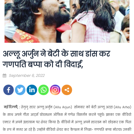
अल्लू अर्जुन ने बेटी के साथ डांस कर
गणपति बप्पा को दी विदाई,
Posted
September 6, 2022
on
नई दिल्ली, :
तेलुगु स्टार अल्लू अर्जुन (Allu Arjun) सोमवार को बेटी अल्लू अरहा (Allu Arha)
के साथ अपने गीता आर्ट्स प्रोडक्शन ऑफिस में गणेश विसर्जन करने पहुंचे। इसका एक वीडियो
एक्टर ने अपने इंस्टाग्राम पर शेयर किया है। वीडियो में अल्लू अपने स्टारडम को छोड़कर एक पिता
के रूप में नजर आ रहे हैं। उन्होंने वीडियो शेयर कर कैप्शन में लिखा- गणपति बप्पा मोरया। उनकी