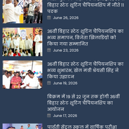
बिहार स्टेट शूटिंग चैंपियनशिप में जीते 11
पदक
Posted
June 26, 2026
on
36वीं बिहार स्टेट शूटिंग चैंपियनशिप का
भव्य समापन, विजेता खिलाडिय़ों को
किया गया सम्मानित
Posted
June 23, 2026
on
36वीं बिहार स्टेट शूटिंग चैंपियनशिप का
भव्य शुभारंभ, खेल मंत्री श्रेयसी सिंह ने
किया उद्घाटन
Posted
June 19, 2026
on
बिक्रम में 19 से 22 जून तक होगी 36वीं
बिहार स्टेट शूटिंग चैंपियनशिप का
आयोजन
Posted
June 17, 2026
on
पार्वती सेंट्रल स्कूल में वार्षिक परीक्षा