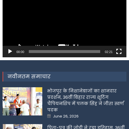
00:00
02:21
नवीनतम समाचार
भोजपुर के निशानेबाजों का शानदार
प्रदर्शन, 36वीं बिहार राज्य शूटिंग
चैंपियनशिप में पलक सिंह ने जीता स्वर्ण
पदक
Posted
June 26, 2026
on
पिता-पुत्र की जोड़ी ने रचा इतिहास, 36वीं