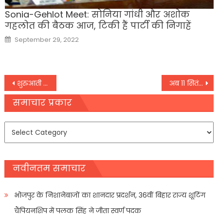
Sonia-Gehlot Meet: सोनिया गांधी और अशोक
गहलोत की बैठक आज, टिकी हैं पार्टी की निगाहें
Posted
September 29, 2022
on
Post
शुरुआती बढ़त के बाद कमजोर हुआ कारोबार, सपाट स्तर पर निफ्टी और सेंसेक्स
अब 11 सितंबर तक करें पीएम यंग अचीवर्स स्कॉलरशिप अवार्ड योजना के लिए आवेदन
navigation
समाचार प्रकार
समाचार
प्रकार
नवीनतम समाचार
भोजपुर के निशानेबाजों का शानदार प्रदर्शन, 36वीं बिहार राज्य शूटिंग
चैंपियनशिप में पलक सिंह ने जीता स्वर्ण पदक