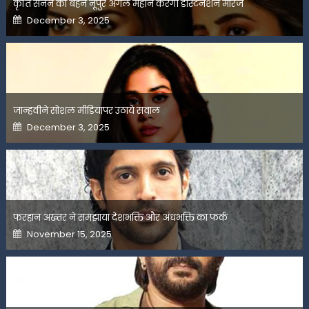
कृति सेनन की बहन नूपुर अगले महीने करेंगी डेस्टिनेशन मैरिज
Posted
December 3, 2025
on
जान्हवीने सोशल मीडियापर उठाये सवाल
Posted
December 3, 2025
on
फरहान अख्तर ने समझाया देशभक्ति और अंधभक्ति का फर्क
Posted
November 15, 2025
on