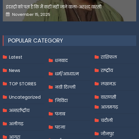
इंडस्ट्री को पता है कि मैं कहीं नहीं जाने वाला-अरशद वारसी
Posted
November 15, 2025
on
POPULAR CATEGORY
Latest
राशिफल
धनबाद
News
राष्ट्रीय
धर्म/आध्यात्म
TOP STORIES
लखनऊ
नयी दिल्ली
Uncategorized
वाराणसी
निविदा
आज़मगढ़
अन्तर्राष्ट्रीय
पंजाब
चंदौली
अलीगढ़
पटना
जौनपुर
आगरा