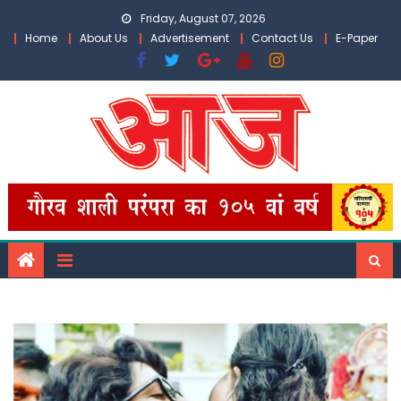
Skip
Friday, August 07, 2026
to
Home
About Us
Advertisement
Contact Us
E-Paper
content