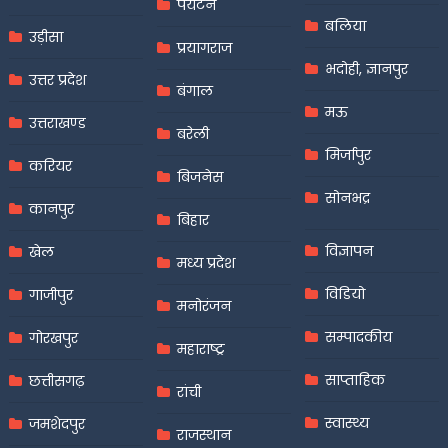
पर्यटन
बलिया
उड़ीसा
प्रयागराज
भदोही, ज्ञानपुर
उत्तर प्रदेश
बंगाल
मऊ
उत्तराखण्ड
बरेली
मिर्जापुर
करियर
बिजनेस
सोनभद्र
कानपुर
बिहार
विज्ञापन
खेल
मध्य प्रदेश
विडियो
गाजीपुर
मनोरंजन
सम्पादकीय
गोरखपुर
महाराष्ट्र
साप्ताहिक
छत्तीसगढ़
रांची
स्वास्थ्य
जमशेदपुर
राजस्थान