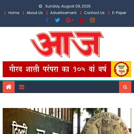
Skip
Sunday, August 09, 2026
to
Home
About Us
Advertisement
Contact Us
E-Paper
content