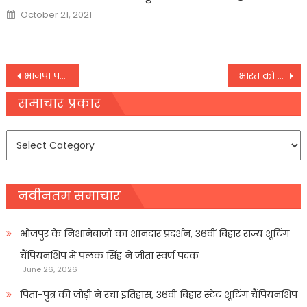
Posted
October 21, 2021
on
Post
भाजपा पर फिर बरसी शिवसेना, कहा- बंगाल में हार के लिए आपका ‘अहंकार’ जिम्मेदार
भारत को कोरोना संकट से उबारने के लिए इजराइल भेज रहा है जीवन रक्षक उपकरण
navigation
समाचार प्रकार
समाचार
प्रकार
नवीनतम समाचार
भोजपुर के निशानेबाजों का शानदार प्रदर्शन, 36वीं बिहार राज्य शूटिंग
चैंपियनशिप में पलक सिंह ने जीता स्वर्ण पदक
June 26, 2026
पिता-पुत्र की जोड़ी ने रचा इतिहास, 36वीं बिहार स्टेट शूटिंग चैंपियनशिप