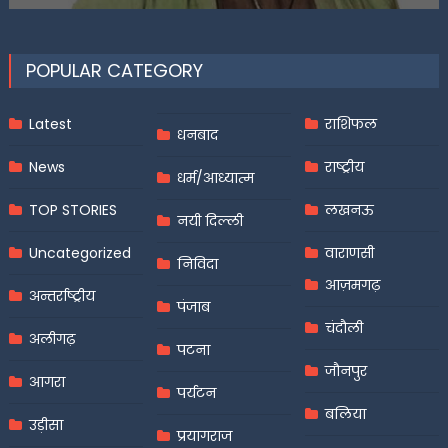
POPULAR CATEGORY
Latest
राशिफल
धनबाद
News
राष्ट्रीय
धर्म/आध्यात्म
TOP STORIES
लखनऊ
नयी दिल्ली
Uncategorized
वाराणसी
निविदा
आज़मगढ़
अन्तर्राष्ट्रीय
पंजाब
चंदौली
अलीगढ़
पटना
जौनपुर
आगरा
पर्यटन
बलिया
उड़ीसा
प्रयागराज