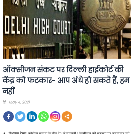
ऑक्सीजन संकट पर दिल्ली हाईकोर्ट की
केंद्र को फटकार- आप अंधे हो सकते हैं, हम
नहीं
Posted
May 4, 2021
on
नेशनल डेस्क:
कोरोना संकट के बीच देश में गहराती ऑक्सीजन की समस्या पर मंगलवार को