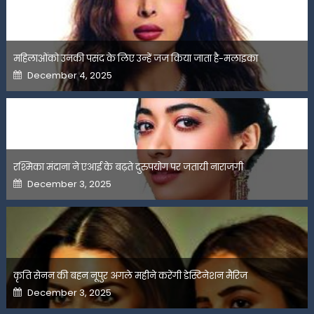
महिलाओंको उनकी पसंद के लिए उन्हें जज किया जाता है-मलाइका
Posted
December 4, 2025
on
रश्मिका मंदाना ने एआई के बढ़ते दुरुपयोग पर जतायी नाराजगी
Posted
December 3, 2025
on
कृति सेनन की बहन नूपुर अगले महीने करेंगी डेस्टिनेशन मैरिज
Posted
December 3, 2025
on