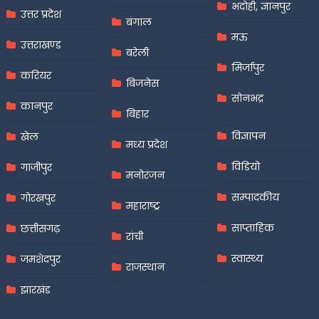
भदोही, ज्ञानपुर
उत्तर प्रदेश
बंगाल
मऊ
उत्तराखण्ड
बरेली
मिर्जापुर
करियर
बिजनेस
सोनभद्र
कानपुर
बिहार
विज्ञापन
खेल
मध्य प्रदेश
विडियो
गाजीपुर
मनोरंजन
सम्पादकीय
गोरखपुर
महाराष्ट्र
साप्ताहिक
छत्तीसगढ़
रांची
स्वास्थ्य
जमशेदपुर
राजस्थान
झारखंड