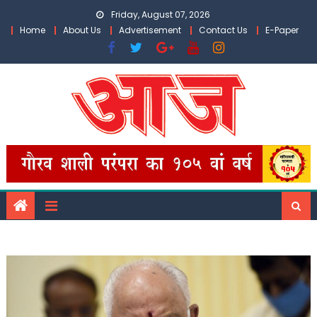
Skip
Friday, August 07, 2026
to
Home
About Us
Advertisement
Contact Us
E-Paper
content