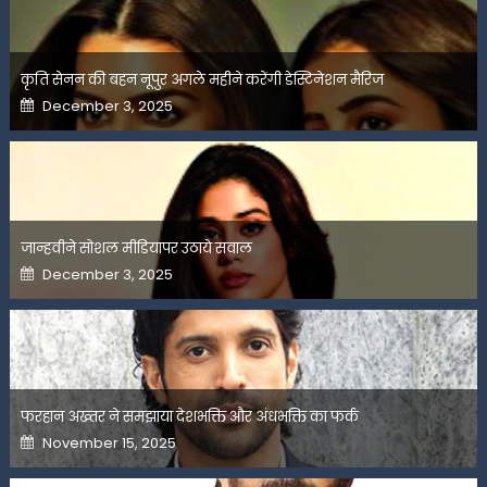
कृति सेनन की बहन नूपुर अगले महीने करेंगी डेस्टिनेशन मैरिज
Posted
December 3, 2025
on
जान्हवीने सोशल मीडियापर उठाये सवाल
Posted
December 3, 2025
on
फरहान अख्तर ने समझाया देशभक्ति और अंधभक्ति का फर्क
Posted
November 15, 2025
on