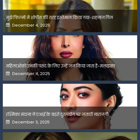
मुझे फिल्मों में शोपीस की तरह इस्तेमाल किया गया-शहनाज गिल
Posted
December 4, 2025
on
महिलाओंको उनकी पसंद के लिए उन्हें जज किया जाता है-मलाइका
Posted
December 4, 2025
on
रश्मिका मंदाना ने एआई के बढ़ते दुरुपयोग पर जतायी नाराजगी
Posted
December 3, 2025
on