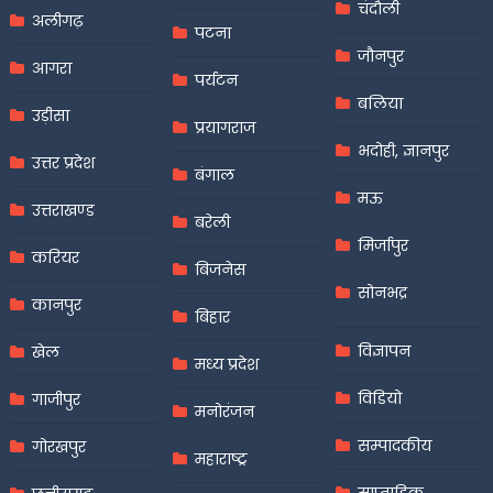
चंदौली
अलीगढ़
पटना
जौनपुर
आगरा
पर्यटन
बलिया
उड़ीसा
प्रयागराज
भदोही, ज्ञानपुर
उत्तर प्रदेश
बंगाल
मऊ
उत्तराखण्ड
बरेली
मिर्जापुर
करियर
बिजनेस
सोनभद्र
कानपुर
बिहार
विज्ञापन
खेल
मध्य प्रदेश
विडियो
गाजीपुर
मनोरंजन
सम्पादकीय
गोरखपुर
महाराष्ट्र