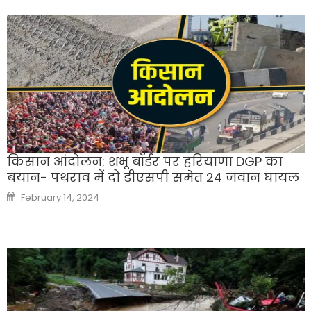
किसान आंदोलन: शंभू बॉर्डर पर हरियाणा DGP का
बयान- पथराव में दो डीएसपी समेत 24 जवान घायल
Posted
February 14, 2024
on