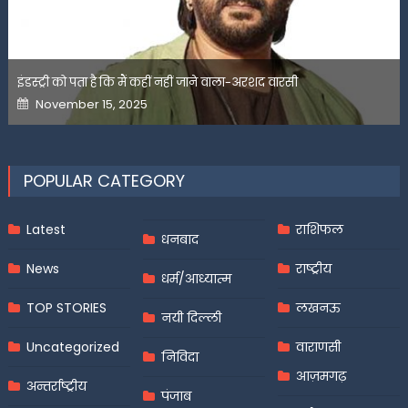
इंडस्ट्री को पता है कि मैं कहीं नहीं जाने वाला-अरशद वारसी
Posted
November 15, 2025
on
POPULAR CATEGORY
Latest
राशिफल
धनबाद
News
राष्ट्रीय
धर्म/आध्यात्म
TOP STORIES
लखनऊ
नयी दिल्ली
Uncategorized
वाराणसी
निविदा
आज़मगढ़
अन्तर्राष्ट्रीय
पंजाब