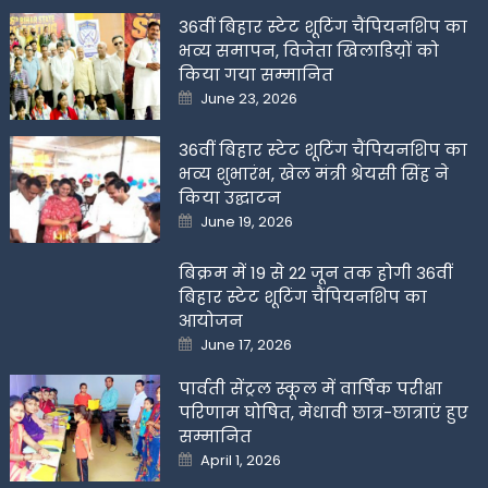
36वीं बिहार स्टेट शूटिंग चैंपियनशिप का
भव्य समापन, विजेता खिलाडिय़ों को
किया गया सम्मानित
Posted
June 23, 2026
on
36वीं बिहार स्टेट शूटिंग चैंपियनशिप का
भव्य शुभारंभ, खेल मंत्री श्रेयसी सिंह ने
किया उद्घाटन
Posted
June 19, 2026
on
बिक्रम में 19 से 22 जून तक होगी 36वीं
बिहार स्टेट शूटिंग चैंपियनशिप का
आयोजन
Posted
June 17, 2026
on
पार्वती सेंट्रल स्कूल में वार्षिक परीक्षा
परिणाम घोषित, मेधावी छात्र-छात्राएं हुए
सम्मानित
Posted
April 1, 2026
on