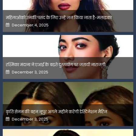
महिलाओंको उनकी पसंद के लिए उन्हें जज किया जाता है-मलाइका
Posted
December 4, 2025
on
रश्मिका मंदाना ने एआई के बढ़ते दुरुपयोग पर जतायी नाराजगी
Posted
December 3, 2025
on
कृति सेनन की बहन नूपुर अगले महीने करेंगी डेस्टिनेशन मैरिज
Posted
December 3, 2025
on