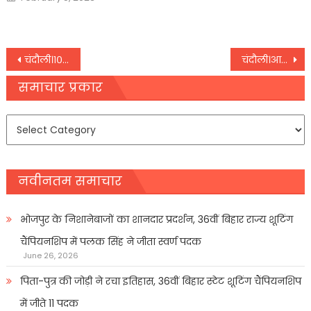
on
Post
चंदौली।१० महीनों से चन्द्रप्रभा बांध से पानी का हो रहा रिसाव
चंदौली।आरोपियों को जेल भेजने तक लड़ी जायेगी लड़ाई:ओमप्रकाश
navigation
समाचार प्रकार
समाचार
प्रकार
नवीनतम समाचार
भोजपुर के निशानेबाजों का शानदार प्रदर्शन, 36वीं बिहार राज्य शूटिंग
चैंपियनशिप में पलक सिंह ने जीता स्वर्ण पदक
June 26, 2026
पिता-पुत्र की जोड़ी ने रचा इतिहास, 36वीं बिहार स्टेट शूटिंग चैंपियनशिप
में जीते 11 पदक