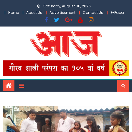
Skip
Saturday, August 08, 2026
to
Home
About Us
Advertisement
Contact Us
E-Paper
content