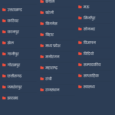
बंगाल
मऊ
उत्तराखण्ड
बरेली
मिर्जापुर
करियर
बिजनेस
सोनभद्र
कानपुर
बिहार
विज्ञापन
खेल
मध्य प्रदेश
विडियो
गाजीपुर
मनोरंजन
सम्पादकीय
गोरखपुर
महाराष्ट्र
साप्ताहिक
छत्तीसगढ़
रांची
स्वास्थ्य
जमशेदपुर
राजस्थान
झारखंड