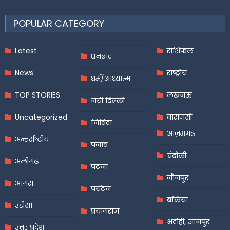
POPULAR CATEGORY
Latest
राशिफल
धनबाद
News
राष्ट्रीय
धर्म/आध्यात्म
TOP STORIES
लखनऊ
नयी दिल्ली
Uncategorized
वाराणसी
निविदा
आज़मगढ़
अन्तर्राष्ट्रीय
पंजाब
चंदौली
अलीगढ़
पटना
जौनपुर
आगरा
पर्यटन
बलिया
उड़ीसा
प्रयागराज
भदोही, ज्ञानपुर
उत्तर प्रदेश