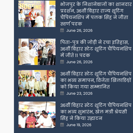
भोजपुर के निशानेबाजों का शानदार
प्रदर्शन, 36वीं बिहार राज्य शूटिंग
चैंपियनशिप में पलक सिंह ने जीता
स्वर्ण पदक
Posted
June 26, 2026
on
पिता-पुत्र की जोड़ी ने रचा इतिहास,
36वीं बिहार स्टेट शूटिंग चैंपियनशिप
में जीते 11 पदक
Posted
June 26, 2026
on
36वीं बिहार स्टेट शूटिंग चैंपियनशिप
का भव्य समापन, विजेता खिलाडिय़ों
को किया गया सम्मानित
Posted
June 23, 2026
on
36वीं बिहार स्टेट शूटिंग चैंपियनशिप
का भव्य शुभारंभ, खेल मंत्री श्रेयसी
सिंह ने किया उद्घाटन
Posted
June 19, 2026
on