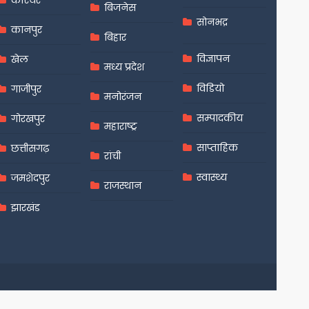
करियर
बिजनेस
सोनभद्र
कानपुर
बिहार
विज्ञापन
खेल
मध्य प्रदेश
विडियो
गाजीपुर
मनोरंजन
सम्पादकीय
गोरखपुर
महाराष्ट्र
साप्ताहिक
छत्तीसगढ़
रांची
स्वास्थ्य
जमशेदपुर
राजस्थान
झारखंड