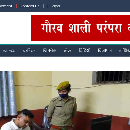
isement
Contact Us
E-Paper
स्वास्थ्य
करियर
बिजनेस
खेल
विडियो
विज्ञापन
राशि