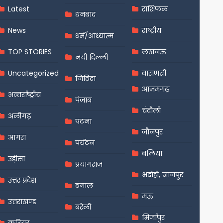
Latest
राशिफल
धनबाद
News
राष्ट्रीय
धर्म/आध्यात्म
TOP STORIES
लखनऊ
नयी दिल्ली
Uncategorized
वाराणसी
निविदा
आज़मगढ़
अन्तर्राष्ट्रीय
पंजाब
चंदौली
अलीगढ़
पटना
जौनपुर
आगरा
पर्यटन
बलिया
उड़ीसा
प्रयागराज
भदोही, ज्ञानपुर
उत्तर प्रदेश
बंगाल
मऊ
उत्तराखण्ड
बरेली
मिर्जापुर