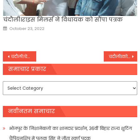
चंदौली।राइस मिलर्स ने विधायक को सौंपा पत्रक
Posted
October 23, 2022
on
Post
चंदौली।चेयरमैन ने लिया राजकीय महिला चिकित्सालय को गोद
चंदौली।कोरोना टीकाकरण के लिए किया जागरुक
navigation
समाचार प्रकार
समाचार
प्रकार
नवीनतम समाचार
भोजपुर के निशानेबाजों का शानदार प्रदर्शन, 36वीं बिहार राज्य शूटिंग
चैंपियनशिप में पलक सिंह ने जीता स्वर्ण पदक