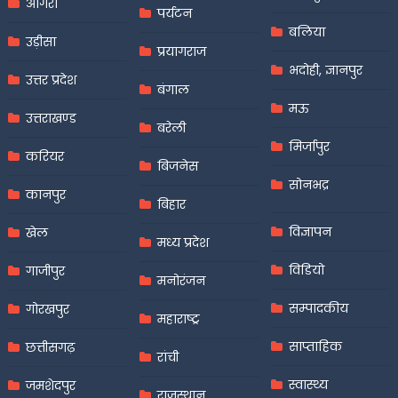
आगरा
पर्यटन
बलिया
उड़ीसा
प्रयागराज
भदोही, ज्ञानपुर
उत्तर प्रदेश
बंगाल
मऊ
उत्तराखण्ड
बरेली
मिर्जापुर
करियर
बिजनेस
सोनभद्र
कानपुर
बिहार
विज्ञापन
खेल
मध्य प्रदेश
विडियो
गाजीपुर
मनोरंजन
सम्पादकीय
गोरखपुर
महाराष्ट्र
साप्ताहिक
छत्तीसगढ़
रांची
स्वास्थ्य
जमशेदपुर
राजस्थान