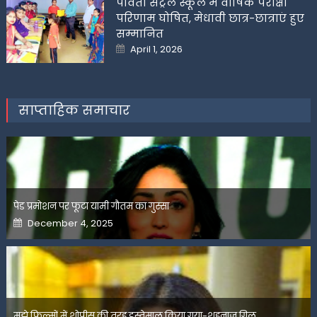
पार्वती सेंट्रल स्कूल में वार्षिक परीक्षा
परिणाम घोषित, मेधावी छात्र-छात्राएं हुए
सम्मानित
Posted
April 1, 2026
on
साप्ताहिक समाचार
पेड प्रमोशन पर फूटा यामी गौतम का गुस्सा
Posted
December 4, 2025
on
मुझे फिल्मों में शोपीस की तरह इस्तेमाल किया गया-शहनाज गिल