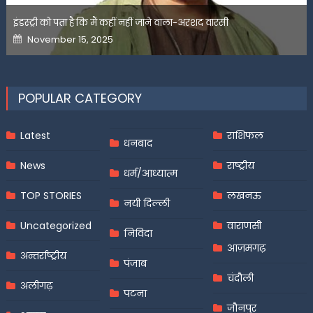
इंडस्ट्री को पता है कि मैं कहीं नहीं जाने वाला-अरशद वारसी
Posted
November 15, 2025
on
POPULAR CATEGORY
Latest
राशिफल
धनबाद
News
राष्ट्रीय
धर्म/आध्यात्म
TOP STORIES
लखनऊ
नयी दिल्ली
Uncategorized
वाराणसी
निविदा
आज़मगढ़
अन्तर्राष्ट्रीय
पंजाब
चंदौली
अलीगढ़
पटना
जौनपुर