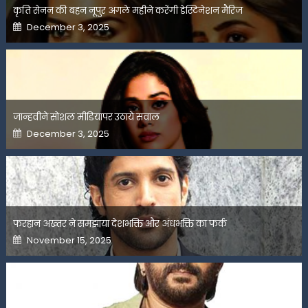
कृति सेनन की बहन नूपुर अगले महीने करेंगी डेस्टिनेशन मैरिज
Posted
December 3, 2025
on
जान्हवीने सोशल मीडियापर उठाये सवाल
Posted
December 3, 2025
on
फरहान अख्तर ने समझाया देशभक्ति और अंधभक्ति का फर्क
Posted
November 15, 2025
on