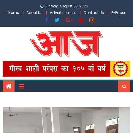
Skip
Friday, August 07, 2026
to
Home
About Us
Advertisement
Contact Us
E-Paper
content