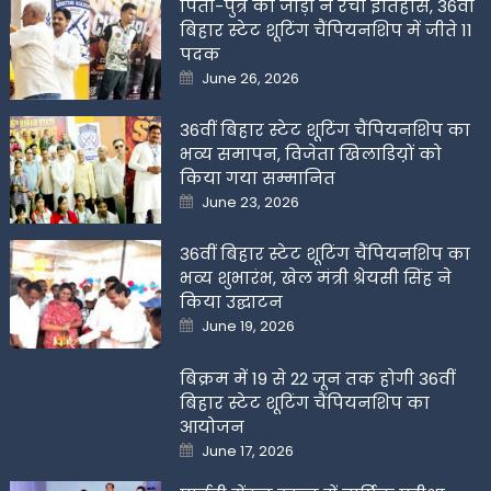
पिता-पुत्र की जोड़ी ने रचा इतिहास, 36वीं
बिहार स्टेट शूटिंग चैंपियनशिप में जीते 11
पदक
Posted
June 26, 2026
on
36वीं बिहार स्टेट शूटिंग चैंपियनशिप का
भव्य समापन, विजेता खिलाडिय़ों को
किया गया सम्मानित
Posted
June 23, 2026
on
36वीं बिहार स्टेट शूटिंग चैंपियनशिप का
भव्य शुभारंभ, खेल मंत्री श्रेयसी सिंह ने
किया उद्घाटन
Posted
June 19, 2026
on
बिक्रम में 19 से 22 जून तक होगी 36वीं
बिहार स्टेट शूटिंग चैंपियनशिप का
आयोजन
Posted
June 17, 2026
on