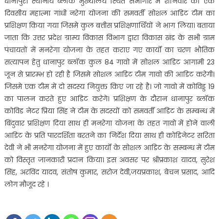
धानापुर। स्थानीय ब्लॉक मुख्यालय स्थित सभागार में शनिवार को एक
दिवसीय महात्मा गांधी नरेगा योजना की समवर्ती सोशल आडिट टीम का
प्रशिक्षण किया गया जिसमे कुल बत्तीस प्रशिक्षणार्थियों ने भाग लिया। बताया
जाता कि उत्तर प्रदेश ग्राम्य विकास विभाग द्वारा विकास खंड के सभी ग्राम
पंचायतों में मनरेगा योजना के तहत कराए गए कार्यों का चरण भौतिक
सत्यापन हेतु धानापुर ब्लॉक कुल 84 गावो में सोशल आडिट आगामी 23
जून से प्रारम्भ हो रही है जिसमे सोशल आडिट टीम गावो की आडिट करेगी।
जिसमे एक टीम में दो सदस्य नियुक्त किए जा रहे है। जो गावो में कोविड्ड 19
का पालन करते हुए आडिट करेगे। प्रशिक्षण के दौरान धानापुर ब्लॉक
कोविड नेटर प्रिया सिंह ने टीम के सदस्यों को समवर्ती आडिट के सम्बन्ध में
बिंदुवार प्रशिक्षण दिया साथ ही मनरेगा योजना के तहत गावो में होने वाली
आडिट के प्रति पारदर्शिता बरतने का निर्देश दिया साथ ही कोडिनेटर सरिता
देवी ने भी मनरेगा योजना में हुए कार्यों के सोशल आडिट के सम्बन्ध में टीम
को विस्तृत जानकारी प्रदान किया। इस अवसर पर श्रीप्रकाश यादव, सुरेश
सिंह, अरविंद यादव, संतोष कुमार, सरोज देवी,जयप्रकाश, बेचन प्रसाद, आदि
लोग मौजूद रहे ।