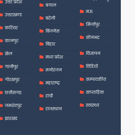
उत्तर प्रदेश
बंगाल
मऊ
उत्तराखण्ड
बरेली
मिर्जापुर
करियर
बिजनेस
सोनभद्र
कानपुर
बिहार
विज्ञापन
खेल
मध्य प्रदेश
विडियो
गाजीपुर
मनोरंजन
सम्पादकीय
गोरखपुर
महाराष्ट्र
साप्ताहिक
छत्तीसगढ़
रांची
स्वास्थ्य
जमशेदपुर
राजस्थान
झारखंड