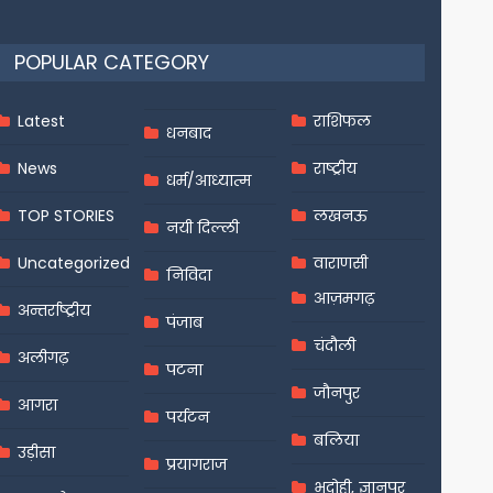
POPULAR CATEGORY
Latest
राशिफल
धनबाद
News
राष्ट्रीय
धर्म/आध्यात्म
TOP STORIES
लखनऊ
नयी दिल्ली
Uncategorized
वाराणसी
निविदा
आज़मगढ़
अन्तर्राष्ट्रीय
पंजाब
चंदौली
अलीगढ़
पटना
जौनपुर
आगरा
पर्यटन
बलिया
उड़ीसा
प्रयागराज
भदोही, ज्ञानपुर