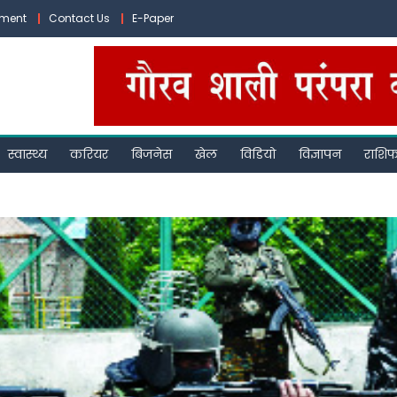
ement
Contact Us
E-Paper
स्वास्थ्य
करियर
बिजनेस
खेल
विडियो
विज्ञापन
राशि