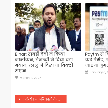
Bihar: राबड़ी देवी ने किया
Paytm से ब
नामांकन, तेजस्वी ने दिया बड़ा
करें पेमेंट,
बयान; लालू ने दिखाया विक्ट्री
जाएगा भुग
साइन
Posted
January 6, 
on
Posted
March 11, 2024
on
Post
चन्दौली । जलनिकासी के लिए मशक्कत करते ग्रामीण