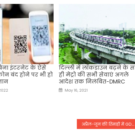
िना इंटरनेट के ऐसे
दिल्ली में लॉकडाउन बढ़ने के 
 फोन बंद होने पर भी हो
ही मेट्रो की सभी सेवाएं अगले
तान
आदेश तक निलंबित-DMRC
Posted
2022
May 16, 2021
on
अप्रैल-जून की तिमाही में GDP की वृद्धि दर 18.5% रहने का अनुमान: SBI रिपोर्ट