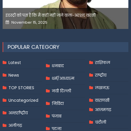
इंडस्ट्री को पता है कि मैं कहीं नहीं जाने वाला-अरशद वारसी
Posted
November 15, 2025
on
POPULAR CATEGORY
Latest
राशिफल
धनबाद
News
राष्ट्रीय
धर्म/आध्यात्म
TOP STORIES
लखनऊ
नयी दिल्ली
Uncategorized
वाराणसी
निविदा
आज़मगढ़
अन्तर्राष्ट्रीय
पंजाब
चंदौली
अलीगढ़
पटना