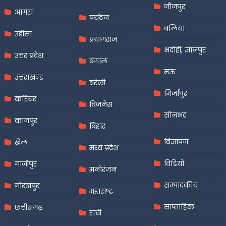
जौनपुर
आगरा
पर्यटन
बलिया
उड़ीसा
प्रयागराज
भदोही, ज्ञानपुर
उत्तर प्रदेश
बंगाल
मऊ
उत्तराखण्ड
बरेली
मिर्जापुर
करियर
बिजनेस
सोनभद्र
कानपुर
बिहार
विज्ञापन
खेल
मध्य प्रदेश
विडियो
गाजीपुर
मनोरंजन
सम्पादकीय
गोरखपुर
महाराष्ट्र
साप्ताहिक
छत्तीसगढ़
रांची