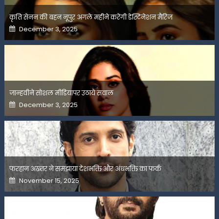
कृति सेनन की बहन नूपुर अगले महीने करेंगी डेस्टिनेशन मैरिज
Posted
December 3, 2025
on
जान्हवीने सोशल मीडियापर उठाये सवाल
Posted
December 3, 2025
on
फरहान अख्तर ने समझाया देशभक्ति और अंधभक्ति का फर्क
Posted
November 15, 2025
on