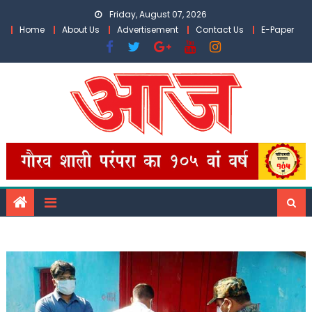
Skip
Friday, August 07, 2026
to
Home
About Us
Advertisement
Contact Us
E-Paper
content