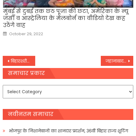
मुंबई से दुबई तक छठ पूजा की छटा, अमेरिका के न्‍यू
जर्सी व आस्‍ट्रेलिया के मेलबोर्न का वीडियो देख कह
उठेंगे वाह
Posted
October 29, 2022
on
Post
बिहारशरीफ: लॉकडाउन के अनुपालन को लेकर यातायात थाना पुलिस सख्त
जहानाबाद: लॉकडाउन का दिख रहा फ़ायदा, जिले में तेजी से घट रहा संक्रमण
navigation
समाचार प्रकार
समाचार
प्रकार
नवीनतम समाचार
भोजपुर के निशानेबाजों का शानदार प्रदर्शन, 36वीं बिहार राज्य शूटिंग