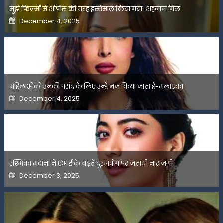
मुझे फिल्मों में शोपीस की तरह इस्तेमाल किया गया-शहनाज गिल
Posted
December 4, 2025
on
महिलाओंको उनकी पसंद के लिए उन्हें जज किया जाता है-मलाइका
Posted
December 4, 2025
on
रश्मिका मंदाना ने एआई के बढ़ते दुरुपयोग पर जतायी नाराजगी
Posted
December 3, 2025
on