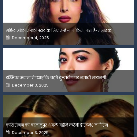
महिलाओंको उनकी पसंद के लिए उन्हें जज किया जाता है-मलाइका
Posted
December 4, 2025
on
रश्मिका मंदाना ने एआई के बढ़ते दुरुपयोग पर जतायी नाराजगी
Posted
December 3, 2025
on
कृति सेनन की बहन नूपुर अगले महीने करेंगी डेस्टिनेशन मैरिज
Posted
December 3, 2025
on