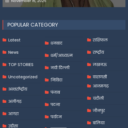
November 15, 2025
on
POPULAR CATEGORY
Latest
राशिफल
धनबाद
News
राष्ट्रीय
धर्म/आध्यात्म
TOP STORIES
लखनऊ
नयी दिल्ली
Uncategorized
वाराणसी
निविदा
आज़मगढ़
अन्तर्राष्ट्रीय
पंजाब
चंदौली
अलीगढ़
पटना
जौनपुर
आगरा
पर्यटन
बलिया
उड़ीसा