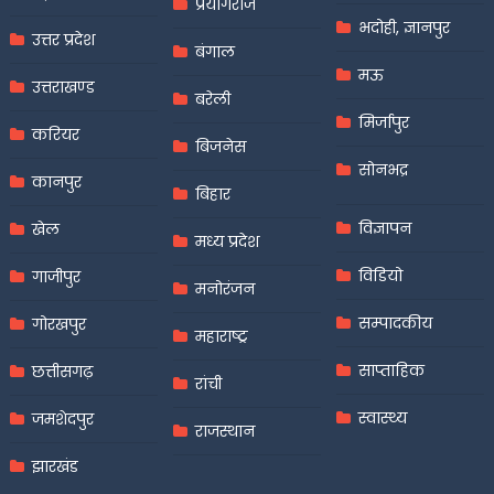
प्रयागराज
भदोही, ज्ञानपुर
उत्तर प्रदेश
बंगाल
मऊ
उत्तराखण्ड
बरेली
मिर्जापुर
करियर
बिजनेस
सोनभद्र
कानपुर
बिहार
विज्ञापन
खेल
मध्य प्रदेश
विडियो
गाजीपुर
मनोरंजन
सम्पादकीय
गोरखपुर
महाराष्ट्र
साप्ताहिक
छत्तीसगढ़
रांची
स्वास्थ्य
जमशेदपुर
राजस्थान
झारखंड