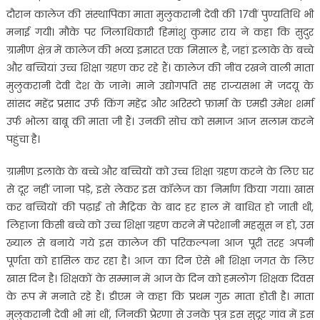
दौरान कालेज की संस्थापिका माता मुलुकरानी देवी की 17वीं पुण्यतिथि भी
मनाई गयी। मौके पर जिलाधिकारी हिमांशु कुमार राय ने कहा कि सुदुर
ग्रामीण क्षेत्र में कालेज की भव्य इमारत एक मिसाल है, जहां इलाके के बच्चे
और बच्चियां उच्च शिक्षा ग्रहण कर रहे हैं। कालेज की नींव रखने वाली माता
मुलुकरानी देवी देश के जाने। माने उद्योगपति सह राज्यसभा में जदयू के
सांसद महेंद्र प्रसाद उर्फ किंग महेंद्र और अरिस्टो फ़ार्मा के एमडी उमेश शर्मा
उर्फ भोला बाबू की माता जी हैं। उनकी सोच को समाज आज सलाम करने
पहुंचा है।
ग्रामीण इलाके के बच्चे और बच्चियों को उच्च शिक्षा ग्रहण करने के लिए घर
से दूर नहीं जाना पड़े, इसे लेकर इस कॉलेज का निर्माण किया गया। खास
कर बच्चियों की पढ़ाई तो मैट्रिक के बाद हर हाल में बाधित हो जाती थी,
लिहाजा किसी बच्चे को उच्च शिक्षा ग्रहण करने में परेशानी महसूस न हो, उस
ख्याल से बनाये गये इस कालेज की परिकल्पना आज पूरी तरह अपनी
पूर्णता को हासिल कर रहा है। आज का दिन ऐसे भी शिक्षा जगत के लिए
खास दिन है। शिक्षकों के सम्मान में आज के दिन को हमलोग शिक्षक दिवस
के रूप में मनाते रहे हैं। डीएम ने कहा कि प्रथम गुरु माता होती है। माता
मुलुकरानी देवी भी मां थीं, जिनकी प्रेरणा से उनके पुत्र इस सुदूर गांव में इस