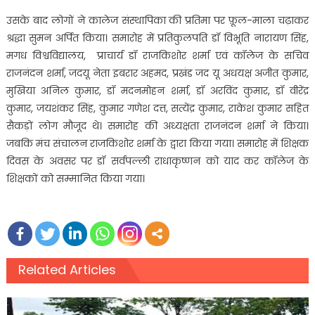
उसके बाद लोगों ने कालेज संस्थापिका की प्रतिमा पर फ़ूल-माला चढ़ाकर
श्रद्धा सुमन अर्पित किया। समारोह में प्रतिकुलपति डॉ विभूति नारायण सिंह,
मगध विश्वविद्यालय, प्राचार्य डॉ राजकिशोर शर्मा एवं कॉलेज के सचिव
राजनंदन शर्मा, जदयू नेता इबरार अहमद, प्रखंड जद यू अधयक्ष अजीत कुमार,
मुखिया अनिल कुमार, डॉ मदनमोहन शर्मा, डॉ अरविंद कुमार, डॉ वीरेंद्र
कुमार, जयशंकर सिंह, कुमार गणेश दत्त, सत्येंद्र कुमार, राकेश कुमार सहित
सैकड़ों लोग मौजूद थे। समारोह की अध्यक्षता राजनंदन शर्मा ने किया।
जबकि मंच संचालन राजकिशोर शर्मा के द्वारा किया गया। समारोह में शिक्षक
दिवस के अवसर पर डॉ सर्वपल्ली राधाकृष्णन को याद कर कॉलेज के
शिक्षकों को सम्मानित किया गया।
Related Articles