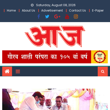
Skip
Saturday, August 08, 2026
to
Home
About Us
Advertisement
Contact Us
E-Paper
content