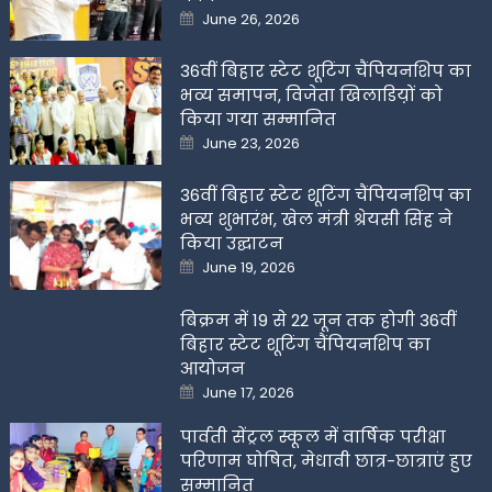
Posted
June 26, 2026
on
36वीं बिहार स्टेट शूटिंग चैंपियनशिप का
भव्य समापन, विजेता खिलाडिय़ों को
किया गया सम्मानित
Posted
June 23, 2026
on
36वीं बिहार स्टेट शूटिंग चैंपियनशिप का
भव्य शुभारंभ, खेल मंत्री श्रेयसी सिंह ने
किया उद्घाटन
Posted
June 19, 2026
on
बिक्रम में 19 से 22 जून तक होगी 36वीं
बिहार स्टेट शूटिंग चैंपियनशिप का
आयोजन
Posted
June 17, 2026
on
पार्वती सेंट्रल स्कूल में वार्षिक परीक्षा
परिणाम घोषित, मेधावी छात्र-छात्राएं हुए
सम्मानित