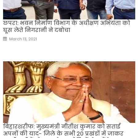
छपरा: भवन निर्माण विभाग के अधीक्षण अभियंता को
घूस लेते निगरानी ने दबोचा
Posted
March 13, 2021
on
बिहारशरीफ: मुख्यमंत्री नीतीश कुमार को सताई
अपनों की याद- जिले के सभी 20 प्रखंडों में जाकर