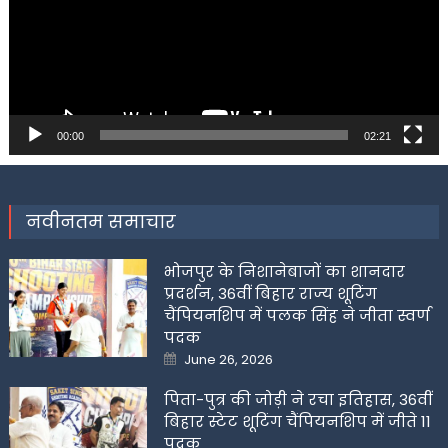
00:00
02:21
नवीनतम समाचार
भोजपुर के निशानेबाजों का शानदार
प्रदर्शन, 36वीं बिहार राज्य शूटिंग
चैंपियनशिप में पलक सिंह ने जीता स्वर्ण
पदक
Posted
June 26, 2026
on
पिता-पुत्र की जोड़ी ने रचा इतिहास, 36वीं
बिहार स्टेट शूटिंग चैंपियनशिप में जीते 11
पदक