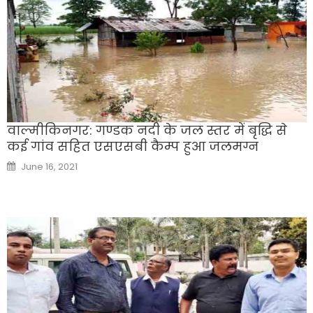
वाल्मीकिनगर: गण्डक नदी के जल स्तर में बृद्धि से
कई गांव सहित एसएसबी कैम्प हुआ जलमग्न
Posted
June 16, 2021
on