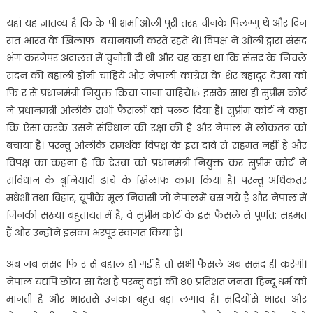
यहां यह ज्ञातव्य है कि के पी शर्मा ओली पूरी तरह चीनके पिलग्गू थे और दिन
रात भारत के खिलाफ बयानबाजी करते रहते थे। विपक्ष ने ओली द्वारा संसद
भंग करनेपर अदालत में चुनोती दी थी और यह कहा था कि संसद के निचले
सदन की बहाली होनी चाहिये और नेपाली कांग्रेस के शेर बहादुर देउबा को
फि र से प्रधानमंत्री नियुक्त किया जाना चाहिये।ं इसके साथ ही सुप्रीम कोर्ट
ने प्रधानमंत्री ओलीके सभी फैसलों को पलट दिया है। सुप्रीम कोर्ट ने कहा
कि ऐसा करके उसने संविधान की रक्षा की है और नेपाल में लोकतंत्र को
बचाया है। परन्तु ओलीके समर्थक विपक्ष के इस दावे से सहमत नहीं हैं और
विपक्ष का कहना है कि देउबा को प्रधानमंत्री नियुक्त कर सुप्रीम कोर्ट ने
संविधान के बुनियादी ढांचे के खिलाफ काम किया है। परन्तु अधिकतर
मधेशी तथा बिहार, यूपीके मूल निवासी जो नेपालमें बस गये हैं और नेपाल में
जिनकी संख्या बहुतायत में है, वे सुप्रीम कोर्ट के इस फैसले से पूर्णत: सहमत
हैं और उन्होंने इसका भरपूर स्वागत किया है।
अब जब संसद फि र से बहाल हो गई है तो सभी फैसले अब संसद ही करेगी।
नेपाल यद्यपि छोटा सा देश है परन्तु वहां की ८० प्रतिशत जनता हिन्दू धर्म को
मानती है और भारतसे उनका बहुत बड़ा लगाव है। सदियोंसे भारत और