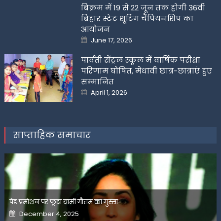
बिक्रम में 19 से 22 जून तक होगी 36वीं
बिहार स्टेट शूटिंग चैंपियनशिप का
आयोजन
Posted
June 17, 2026
on
पार्वती सेंट्रल स्कूल में वार्षिक परीक्षा
परिणाम घोषित, मेधावी छात्र-छात्राएं हुए
सम्मानित
Posted
April 1, 2026
on
साप्ताहिक समाचार
पेड प्रमोशन पर फूटा यामी गौतम का गुस्सा
Posted
December 4, 2025
on