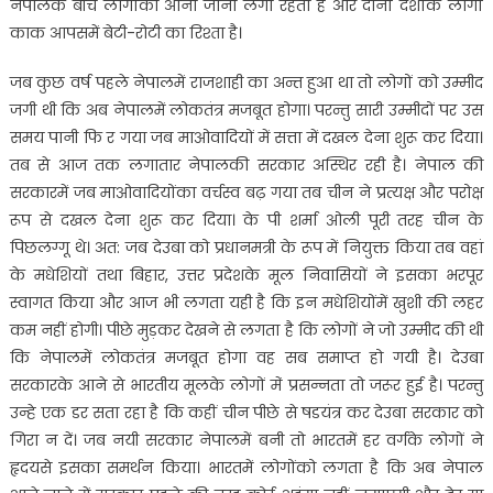
नेपालके बीच लोगोंका आना जाना लगा रहता है और दोनों देशोंके लोगों
काक आपसमें बेटी-रोटी का रिश्ता है।
जब कुछ वर्ष पहले नेपालमें राजशाही का अन्त हुआ था तो लोगों को उम्मीद
जगी थी कि अब नेपालमें लोकतंत्र मजबूत होगा। परन्तु सारी उम्मीदों पर उस
समय पानी फि र गया जब माओवादियों में सत्ता में दखल देना शुरू कर दिया।
तब से आज तक लगातार नेपालकी सरकार अस्थिर रही है। नेपाल की
सरकारमें जब माओवादियोंका वर्चस्व बढ़ गया तब चीन ने प्रत्यक्ष और परोक्ष
रूप से दखल देना शुरू कर दिया। के पी शर्मा ओली पूरी तरह चीन के
पिछलग्गू थे। अत: जब देउबा को प्रधानमत्री के रूप में नियुक्त किया तब वहां
के मधेशियों तथा बिहार, उत्तर प्रदेशके मूल निवासियों ने इसका भरपूर
स्वागत किया और आज भी लगता यही है कि इन मधेशियोंमें खुशी की लहर
कम नहीं होगी। पीछे मुड़कर देखने से लगता है कि लोगों ने जो उम्मीद की थी
कि नेपालमें लोकतंत्र मजबूत होगा वह सब समाप्त हो गयी है। देउबा
सरकारके आने से भारतीय मूलके लोगों में प्रसन्नता तो जरूर हुई है। परन्तु
उन्हे एक डर सता रहा है कि कहीं चीन पीछे से षडयंत्र कर देउबा सरकार को
गिरा न दें। जब नयी सरकार नेपालमें बनी तो भारतमें हर वर्गके लोगों ने
हृदयसे इसका समर्थन किया। भारतमें लोगोंको लगता है कि अब नेपाल