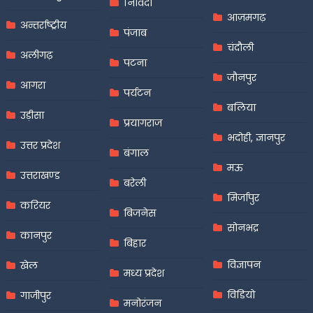
निविदा
आज़मगढ़
अन्तर्राष्ट्रीय
पंजाब
चंदौली
अलीगढ़
पटना
जौनपुर
आगरा
पर्यटन
बलिया
उड़ीसा
प्रयागराज
भदोही, ज्ञानपुर
उत्तर प्रदेश
बंगाल
मऊ
उत्तराखण्ड
बरेली
मिर्जापुर
करियर
बिजनेस
सोनभद्र
कानपुर
बिहार
विज्ञापन
खेल
मध्य प्रदेश
विडियो
गाजीपुर
मनोरंजन