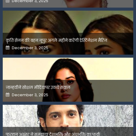
December 3, 2025
on
कृति सेनन की बहन नूपुर अगले महीने करेंगी डेस्टिनेशन मैरिज
Posted
December 3, 2025
on
जान्हवीने सोशल मीडियापर उठाये सवाल
Posted
December 3, 2025
on
फरहान अख्तर ने समझाया देशभक्ति और अंधभक्ति का फर्क