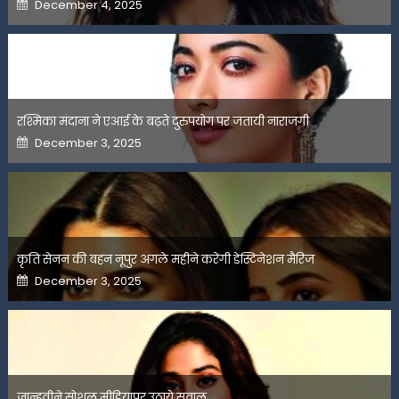
Posted
December 4, 2025
on
रश्मिका मंदाना ने एआई के बढ़ते दुरुपयोग पर जतायी नाराजगी
Posted
December 3, 2025
on
कृति सेनन की बहन नूपुर अगले महीने करेंगी डेस्टिनेशन मैरिज
Posted
December 3, 2025
on
जान्हवीने सोशल मीडियापर उठाये सवाल