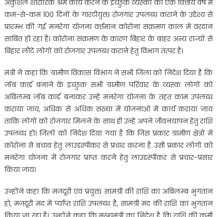
अकुशल शारीरिक श्रम कार्य करने के इच्छुक व्यस्कों को एक वित्तीय वर्ष में
कम-से-कम 100 दिनों के गारंटीयुक्त रोजगार उपलब्ध कराने के उद्देश्य से
प्रारम्भ की गई मनरेगा योजना वर्त्तमान कोरोना संक्रमण काल में वरदान
साबित हो रहा है। कोरोना संक्रमण के कारण बिहार के बाहर अन्य राज्यों से
बिहार लौटे लोगों को रोजगार उपलब्ध कराने हेतु विभाग तत्पर है।
मंत्री ने कहा कि ग्रामीण विकास विभाग ने सभी जिला को निदेश दिया है कि
जॉब कार्ड बनाने के इच्छुक सभी ग्रामीण परिवार के व्यस्क लोगों को
अबिलम्ब जॉब कार्ड बनाकर उन्हें मनरेगा योजना के तहत काम उपलब्ध
कराया जाय, अधिक से अधिक संख्या में योजनाओं में कार्य कराया जाय
ताकि लोगों को रोजगार मिलने के साथ ही उन्हें अपने जीवनयापन हेतु राशि
उपलब्ध हो। जिलों को निदेश दिया गया है कि जिस प्रकार ग्रामीण क्षेत्रों में
कोरोना से बचाव हेतु लाउडस्पीकर से प्रचार करना है उसी प्रकार लोगों को
मनरेगा योजना में रोजगार प्राप्त करने हेतु लाउडस्पीकर से प्रचार-प्रसार
किया जाय।
उन्होंने कहा कि मजदूरी एवं प्रयुक्त सामग्री की राशि का अबिलम्ब भुगतान
हो, मजदूरी मद में र्प्याप्त राशि उपलब्ध है, सामग्री मद की राशि का भुगतान
किया जा रहा है। उन्होंने कहा कि मुख्यमंत्री का निदेश है कि राशि की कमी