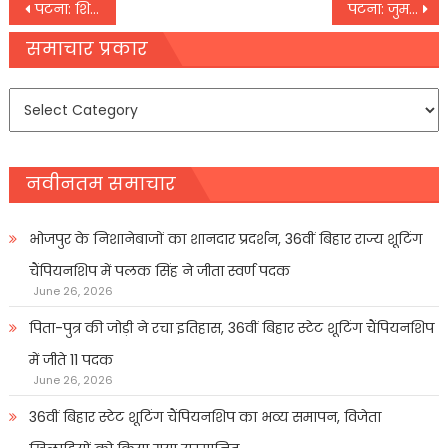
Post
पटना: शिक्षकों ने की बढ़ोतरी के साथ वेतन की मांग
पटना: जुमलेबाज हैं नेता प्रतिपक्षः कुशवाहा
navigation
समाचार प्रकार
समाचार
प्रकार
नवीनतम समाचार
भोजपुर के निशानेबाजों का शानदार प्रदर्शन, 36वीं बिहार राज्य शूटिंग
चैंपियनशिप में पलक सिंह ने जीता स्वर्ण पदक
June 26, 2026
पिता-पुत्र की जोड़ी ने रचा इतिहास, 36वीं बिहार स्टेट शूटिंग चैंपियनशिप
में जीते 11 पदक
June 26, 2026
36वीं बिहार स्टेट शूटिंग चैंपियनशिप का भव्य समापन, विजेता