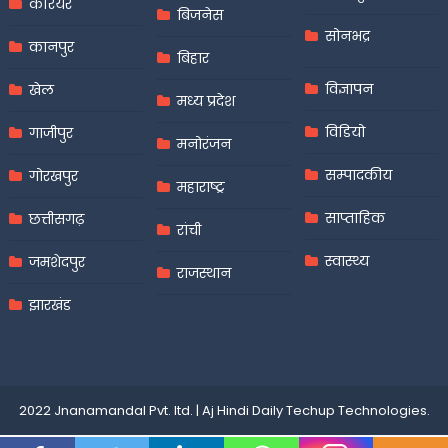
करियर
बिजनेस
सोनभद्र
कानपुर
बिहार
विज्ञापन
खेल
मध्य प्रदेश
विडियो
गाजीपुर
मनोरंजन
सम्पादकीय
गोरखपुर
महाराष्ट्र
साप्ताहिक
छत्तीसगढ़
रांची
स्वास्थ्य
जमशेदपुर
राजस्थान
झारखंड
2022 Jnanamandal Pvt. ltd.
|
Aj Hindi Daily
Techup Technologies
.