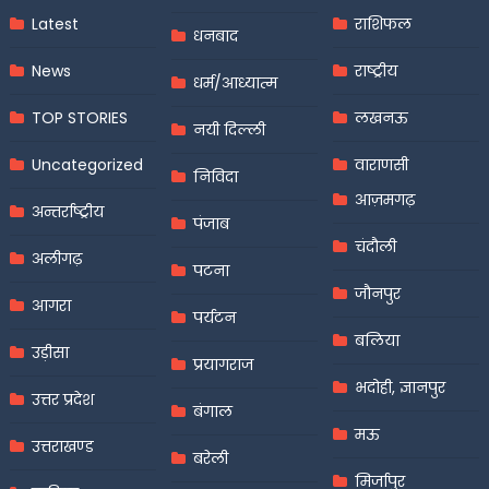
Latest
राशिफल
धनबाद
News
राष्ट्रीय
धर्म/आध्यात्म
TOP STORIES
लखनऊ
नयी दिल्ली
Uncategorized
वाराणसी
निविदा
आज़मगढ़
अन्तर्राष्ट्रीय
पंजाब
चंदौली
अलीगढ़
पटना
जौनपुर
आगरा
पर्यटन
बलिया
उड़ीसा
प्रयागराज
भदोही, ज्ञानपुर
उत्तर प्रदेश
बंगाल
मऊ
उत्तराखण्ड
बरेली
मिर्जापुर