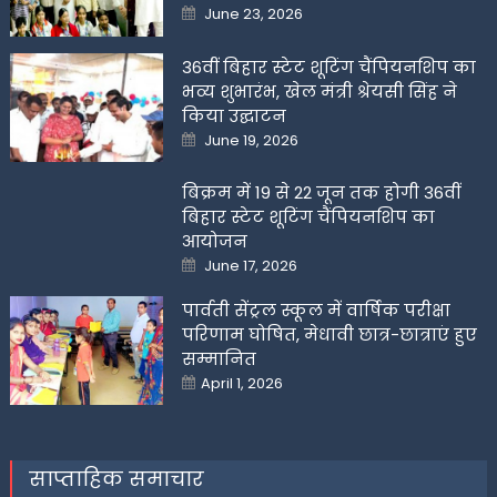
Posted
June 23, 2026
on
36वीं बिहार स्टेट शूटिंग चैंपियनशिप का
भव्य शुभारंभ, खेल मंत्री श्रेयसी सिंह ने
किया उद्घाटन
Posted
June 19, 2026
on
बिक्रम में 19 से 22 जून तक होगी 36वीं
बिहार स्टेट शूटिंग चैंपियनशिप का
आयोजन
Posted
June 17, 2026
on
पार्वती सेंट्रल स्कूल में वार्षिक परीक्षा
परिणाम घोषित, मेधावी छात्र-छात्राएं हुए
सम्मानित
Posted
April 1, 2026
on
साप्ताहिक समाचार