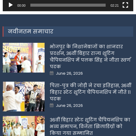
00:00
02:21
नवीनतम समाचार
भोजपुर के निशानेबाजों का शानदार
प्रदर्शन, 36वीं बिहार राज्य शूटिंग
चैंपियनशिप में पलक सिंह ने जीता स्वर्ण
पदक
Posted
June 26, 2026
on
पिता-पुत्र की जोड़ी ने रचा इतिहास, 36वीं
बिहार स्टेट शूटिंग चैंपियनशिप में जीते 11
पदक
Posted
June 26, 2026
on
36वीं बिहार स्टेट शूटिंग चैंपियनशिप का
भव्य समापन, विजेता खिलाडिय़ों को
किया गया सम्मानित