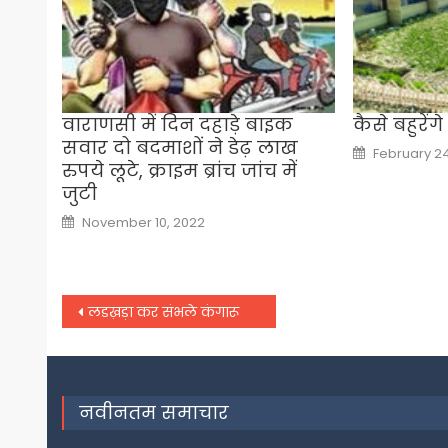
वाराणसी में दिन दहाड़े बाइक
कैसे बहुरें
सवार दो बदमाशों ने डेढ़ लाख
Posted
February 24
on
रुपये लूटे, क्राइम ब्रांच जांच में
जुटी
Posted
November 10, 2022
on
Post
लडख़ड़ा कर संभले कंगारू
navigation
नवीनतम समाचार