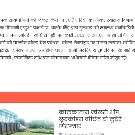
क सावधानियों को लेकर किये जा रहे तैयारियों को लेकर स्वास्थ्य विभाग 
जर पीएचसी हरहुआ प्रभारी डा. आरके सिंह द्वारा गुरुवार को स्वास्थ्य कर्मचारियो
 योजना ,गोल्डेन कार्ड से जुड़ी जानकारी समस्त ए एन एम, आशा संगिनी स
ी को वैक्सीन कोल्ड़ चेन प्रबंधन , कोल्ड चेनपॉइंट पर कैमरा लगाना, कोवि
रक्षित इंजेक्शन तथा अपशिष्ट प्रबंधन व मॉनिटरिंग व सुपरविजन के बारे मे
ष केसरी , फार्मासिस्ट राधेश्याम टीकाकरण अधिकारी विवेक पांडेय मौजूद रहे।
कोलकातामें ज्वैलरी शॉप
लूटकांडमें वांछित दो लुटेरे
गिरफ्तार
Posted
September 25, 2025