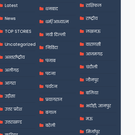
Latest
राशिफल
धनबाद
News
राष्ट्रीय
धर्म/आध्यात्म
TOP STORIES
लखनऊ
नयी दिल्ली
Uncategorized
वाराणसी
निविदा
आज़मगढ़
अन्तर्राष्ट्रीय
पंजाब
चंदौली
अलीगढ़
पटना
जौनपुर
आगरा
पर्यटन
बलिया
उड़ीसा
प्रयागराज
भदोही, ज्ञानपुर
उत्तर प्रदेश
बंगाल
मऊ
उत्तराखण्ड
बरेली
मिर्जापुर