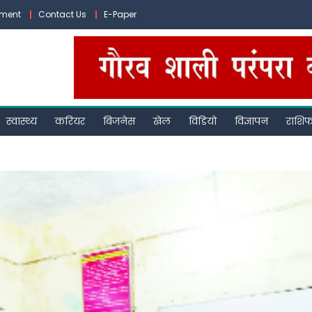
ement
Contact Us
E-Paper
स्वास्थ्य
करियर
बिजनेस
खेल
विडियो
विज्ञापन
राशि