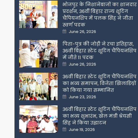
भोजपुर के निशानेबाजों का शानदार
प्रदर्शन, 36वीं बिहार राज्य शूटिंग
चैंपियनशिप में पलक सिंह ने जीता
स्वर्ण पदक
Posted
June 26, 2026
on
पिता-पुत्र की जोड़ी ने रचा इतिहास,
36वीं बिहार स्टेट शूटिंग चैंपियनशिप
में जीते 11 पदक
Posted
June 26, 2026
on
36वीं बिहार स्टेट शूटिंग चैंपियनशिप
का भव्य समापन, विजेता खिलाडिय़ों
को किया गया सम्मानित
Posted
June 23, 2026
on
36वीं बिहार स्टेट शूटिंग चैंपियनशिप
का भव्य शुभारंभ, खेल मंत्री श्रेयसी
सिंह ने किया उद्घाटन
Posted
June 19, 2026
on