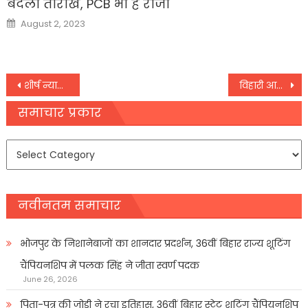
बदली तारीख, PCB भी है राजी
Posted
August 2, 2023
on
Post
शीर्ष न्यायालयकी नाराजगी
विहारी आखिरी टेस्ट से बाहर
navigation
समाचार प्रकार
समाचार
प्रकार
नवीनतम समाचार
भोजपुर के निशानेबाजों का शानदार प्रदर्शन, 36वीं बिहार राज्य शूटिंग
चैंपियनशिप में पलक सिंह ने जीता स्वर्ण पदक
June 26, 2026
पिता-पुत्र की जोड़ी ने रचा इतिहास, 36वीं बिहार स्टेट शूटिंग चैंपियनशिप