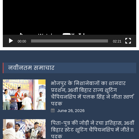
00:00
02:21
नवीनतम समाचार
भोजपुर के निशानेबाजों का शानदार
प्रदर्शन, 36वीं बिहार राज्य शूटिंग
चैंपियनशिप में पलक सिंह ने जीता स्वर्ण
पदक
Posted
June 26, 2026
on
पिता-पुत्र की जोड़ी ने रचा इतिहास, 36वीं
बिहार स्टेट शूटिंग चैंपियनशिप में जीते 11
पदक