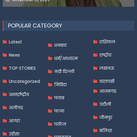
on
POPULAR CATEGORY
Latest
राशिफल
धनबाद
News
राष्ट्रीय
धर्म/आध्यात्म
TOP STORIES
लखनऊ
नयी दिल्ली
Uncategorized
वाराणसी
निविदा
आज़मगढ़
अन्तर्राष्ट्रीय
पंजाब
चंदौली
अलीगढ़
पटना
जौनपुर
आगरा
पर्यटन
बलिया
उड़ीसा