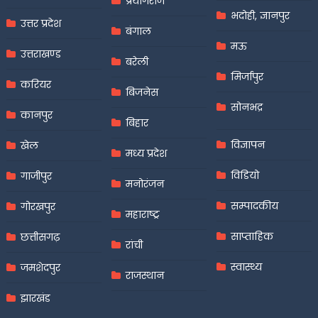
प्रयागराज
भदोही, ज्ञानपुर
उत्तर प्रदेश
बंगाल
मऊ
उत्तराखण्ड
बरेली
मिर्जापुर
करियर
बिजनेस
सोनभद्र
कानपुर
बिहार
विज्ञापन
खेल
मध्य प्रदेश
विडियो
गाजीपुर
मनोरंजन
सम्पादकीय
गोरखपुर
महाराष्ट्र
साप्ताहिक
छत्तीसगढ़
रांची
स्वास्थ्य
जमशेदपुर
राजस्थान
झारखंड