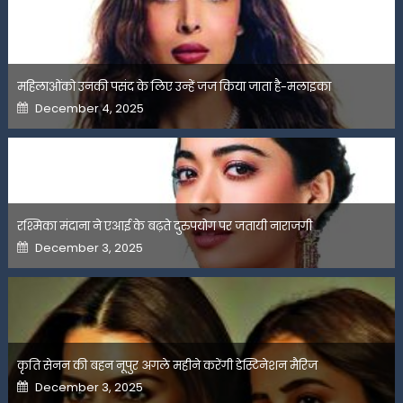
महिलाओंको उनकी पसंद के लिए उन्हें जज किया जाता है-मलाइका
Posted
December 4, 2025
on
रश्मिका मंदाना ने एआई के बढ़ते दुरुपयोग पर जतायी नाराजगी
Posted
December 3, 2025
on
कृति सेनन की बहन नूपुर अगले महीने करेंगी डेस्टिनेशन मैरिज
Posted
December 3, 2025
on