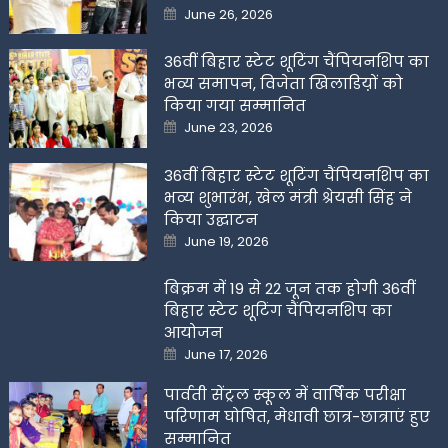
Posted
June 26, 2026
on
36वीं बिहार स्टेट शूटिंग चैंपियनशिप का
भव्य समापन, विजेता खिलाडिय़ों को
किया गया सम्मानित
Posted
June 23, 2026
on
36वीं बिहार स्टेट शूटिंग चैंपियनशिप का
भव्य शुभारंभ, खेल मंत्री श्रेयसी सिंह ने
किया उद्घाटन
Posted
June 19, 2026
on
बिक्रम में 19 से 22 जून तक होगी 36वीं
बिहार स्टेट शूटिंग चैंपियनशिप का
आयोजन
Posted
June 17, 2026
on
पार्वती सेंट्रल स्कूल में वार्षिक परीक्षा
परिणाम घोषित, मेधावी छात्र-छात्राएं हुए
सम्मानित